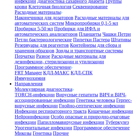
инфекции
Диагностика сахарного диабета
Группы
крови
Клеточная биология
Секвенирование
Расходные материалы
Наконечники для дозаторов
Расходные материалы для
автоматических систем
Микропробирки 0,1-5 мл
Пробирки 5-50 мл
Пробирки для ИФА и
автоматических анализаторов
Планшеты
Чашки Петри
Петли бактериологические
Пипетки Пастера
Штативы
Резервуары для реагентов
Контейнеры для сбора и
хранения образцов
Зонды и транспортные системы
Перчатки
Разное
Расходные материалы для
дезинфекции, стерилизации и утилизации
Программное обеспечение
FRT Manager
КДЛ-МАКС
КДЛ-СПК
Иммунохимия
Направления
Молекулярная диагностика
TORCH-инфекции
Вирусные гепатиты
ВИЧ и ВИЧ-
ассоциированные инфекции
Генетика человека
Герпес-
вирусные инфекции
Гнойно-септические инфекции
Инфекции респираторного тракта
Кишечные инфекции
Нейроинфекции
Особо опасные и природно-очаговые
инфекции
Папилломавирусные инфекции
Туберкулез
Урогенитальные инфекции
Программное обеспечение
Микозы
Генетика
Прочие