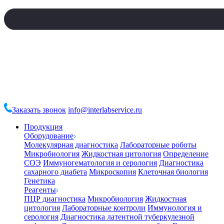
Заказать звонок
info@interlabservice.ru
Продукция
Оборудование
Молекулярная диагностика
Лабораторные роботы
Микробиология
Жидкостная цитология
Определение
СОЭ
Иммуногематология и серология
Диагностика
сахарного диабета
Микроскопия
Клеточная биология
Генетика
Реагенты
ПЦР диагностика
Микробиология
Жидкостная
цитология
Лабораторные контроли
Иммунология и
серология
Диагностика латентной туберкулезной