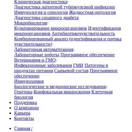
Клиническая диагностика
Диагностика латентной туберкулезной инфекции
Иммунология и серология
Жидкостная цитология
Диагностика сахарного диабета
Микробиология
Культивирование микроорганизмов
Идентификация
микроорганизмов
Антибиотикочувствительность
Комбинированный анализ (идентификация и оценка
чувствительности)
Лабораторная автоматизация
Лабораторные роботы
Программное обеспечение
Ветеринария и ГМО
Инфекционные заболевания
ГМИ
Патогены в
продуктах питания
Сырьевой состав
Программное
обеспечение
Иммунохимия
Биологические и медицинские исследования
Генетика
Конфокальная микроскопия
Клеточная
биология
Поддержка
О компании
Карьера
Контакты
Главная
/