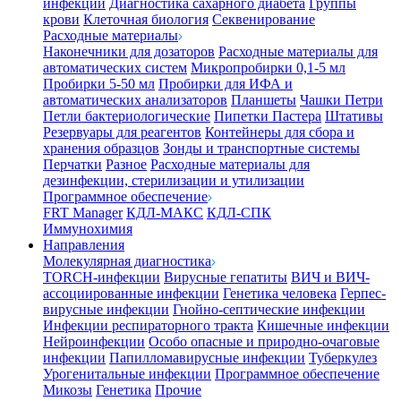
инфекции
Диагностика сахарного диабета
Группы
крови
Клеточная биология
Секвенирование
Расходные материалы
Наконечники для дозаторов
Расходные материалы для
автоматических систем
Микропробирки 0,1-5 мл
Пробирки 5-50 мл
Пробирки для ИФА и
автоматических анализаторов
Планшеты
Чашки Петри
Петли бактериологические
Пипетки Пастера
Штативы
Резервуары для реагентов
Контейнеры для сбора и
хранения образцов
Зонды и транспортные системы
Перчатки
Разное
Расходные материалы для
дезинфекции, стерилизации и утилизации
Программное обеспечение
FRT Manager
КДЛ-МАКС
КДЛ-СПК
Иммунохимия
Направления
Молекулярная диагностика
TORCH-инфекции
Вирусные гепатиты
ВИЧ и ВИЧ-
ассоциированные инфекции
Генетика человека
Герпес-
вирусные инфекции
Гнойно-септические инфекции
Инфекции респираторного тракта
Кишечные инфекции
Нейроинфекции
Особо опасные и природно-очаговые
инфекции
Папилломавирусные инфекции
Туберкулез
Урогенитальные инфекции
Программное обеспечение
Микозы
Генетика
Прочие