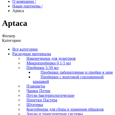
О компании
/
Наши партнеры
/
Aptaca
Aptaca
Фильтр
Категории
Все категории
Расходные материалы
Наконечники для дозаторов
Микропробирки 0,1-5 мл
Пробирки 5-50 мл
Пробирки лабораторные и пробки к ним
Пробирки с винтовой горловинной
крышкой
Планшеты
Чашки Петри
Петли бактериологические
Пипетки Пастера
Штативы
Контейнеры для сбора и хранения образцов
Зонды и транспортные системы