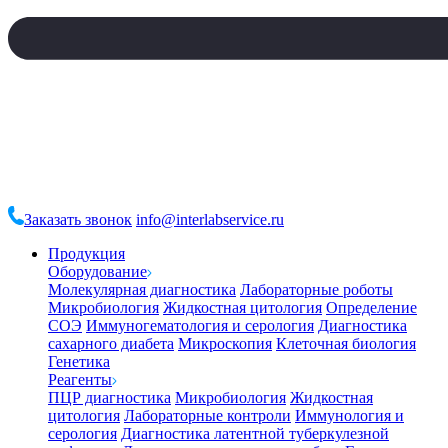
Заказать звонок
info@interlabservice.ru
Продукция
Оборудование
Молекулярная диагностика
Лабораторные роботы
Микробиология
Жидкостная цитология
Определение
СОЭ
Иммуногематология и серология
Диагностика
сахарного диабета
Микроскопия
Клеточная биология
Генетика
Реагенты
ПЦР диагностика
Микробиология
Жидкостная
цитология
Лабораторные контроли
Иммунология и
серология
Диагностика латентной туберкулезной