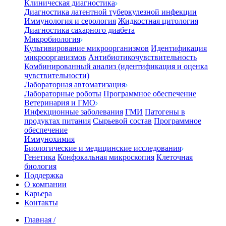
Клиническая диагностика
Диагностика латентной туберкулезной инфекции
Иммунология и серология
Жидкостная цитология
Диагностика сахарного диабета
Микробиология
Культивирование микроорганизмов
Идентификация
микроорганизмов
Антибиотикочувствительность
Комбинированный анализ (идентификация и оценка
чувствительности)
Лабораторная автоматизация
Лабораторные роботы
Программное обеспечение
Ветеринария и ГМО
Инфекционные заболевания
ГМИ
Патогены в
продуктах питания
Сырьевой состав
Программное
обеспечение
Иммунохимия
Биологические и медицинские исследования
Генетика
Конфокальная микроскопия
Клеточная
биология
Поддержка
О компании
Карьера
Контакты
Главная
/