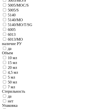
5005/MO/S
5005/MOC/S
5005/S
5140
5140/MO
5140/MO/T/SG
6005
6013
6013/MO
наличие РУ
да
Объем
10 мл
15 мл
20 мл
4,5 мл
5 мл
50 мл
7 мл
Стерильность
да
нет
Упаковка