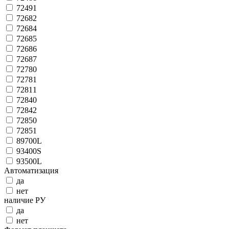
72491
72682
72684
72685
72686
72687
72780
72781
72811
72840
72842
72850
72851
89700L
93400S
93500L
Автоматизация
да
нет
наличие РУ
да
нет