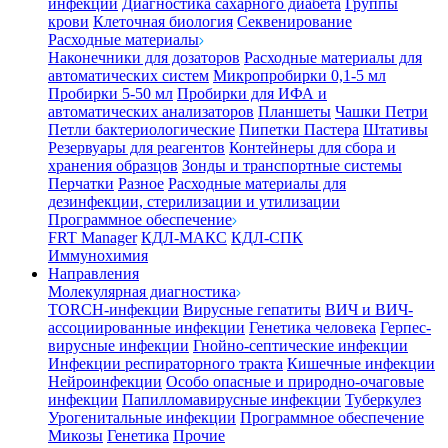
инфекции
Диагностика сахарного диабета
Группы
крови
Клеточная биология
Секвенирование
Расходные материалы
Наконечники для дозаторов
Расходные материалы для
автоматических систем
Микропробирки 0,1-5 мл
Пробирки 5-50 мл
Пробирки для ИФА и
автоматических анализаторов
Планшеты
Чашки Петри
Петли бактериологические
Пипетки Пастера
Штативы
Резервуары для реагентов
Контейнеры для сбора и
хранения образцов
Зонды и транспортные системы
Перчатки
Разное
Расходные материалы для
дезинфекции, стерилизации и утилизации
Программное обеспечение
FRT Manager
КДЛ-МАКС
КДЛ-СПК
Иммунохимия
Направления
Молекулярная диагностика
TORCH-инфекции
Вирусные гепатиты
ВИЧ и ВИЧ-
ассоциированные инфекции
Генетика человека
Герпес-
вирусные инфекции
Гнойно-септические инфекции
Инфекции респираторного тракта
Кишечные инфекции
Нейроинфекции
Особо опасные и природно-очаговые
инфекции
Папилломавирусные инфекции
Туберкулез
Урогенитальные инфекции
Программное обеспечение
Микозы
Генетика
Прочие