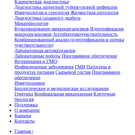
Клиническая диагностика
Диагностика латентной туберкулезной инфекции
Иммунология и серология
Жидкостная цитология
Диагностика сахарного диабета
Микробиология
Культивирование микроорганизмов
Идентификация
микроорганизмов
Антибиотикочувствительность
Комбинированный анализ (идентификация и оценка
чувствительности)
Лабораторная автоматизация
Лабораторные роботы
Программное обеспечение
Ветеринария и ГМО
Инфекционные заболевания
ГМИ
Патогены в
продуктах питания
Сырьевой состав
Программное
обеспечение
Иммунохимия
Биологические и медицинские исследования
Генетика
Конфокальная микроскопия
Клеточная
биология
Поддержка
О компании
Карьера
Контакты
Главная
/