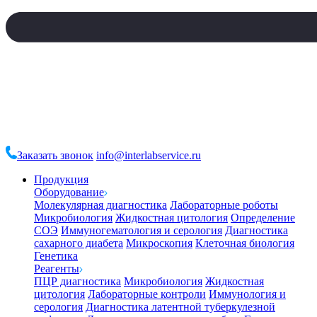
Заказать звонок
info@interlabservice.ru
Продукция
Оборудование
Молекулярная диагностика
Лабораторные роботы
Микробиология
Жидкостная цитология
Определение
СОЭ
Иммуногематология и серология
Диагностика
сахарного диабета
Микроскопия
Клеточная биология
Генетика
Реагенты
ПЦР диагностика
Микробиология
Жидкостная
цитология
Лабораторные контроли
Иммунология и
серология
Диагностика латентной туберкулезной