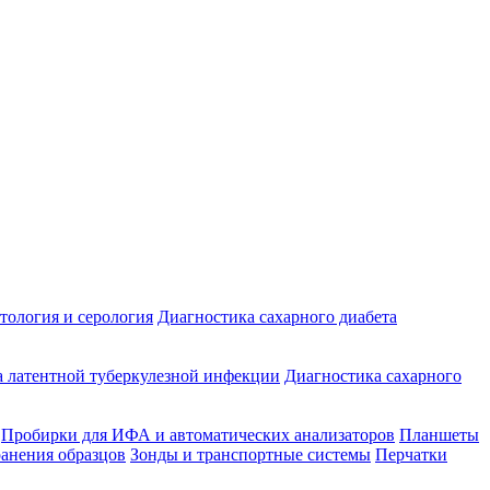
ология и серология
Диагностика сахарного диабета
 латентной туберкулезной инфекции
Диагностика сахарного
Пробирки для ИФА и автоматических анализаторов
Планшеты
ранения образцов
Зонды и транспортные системы
Перчатки