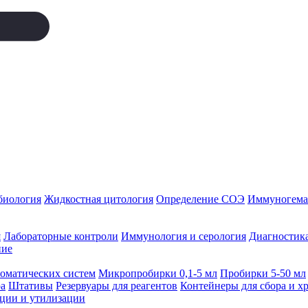
биология
Жидкостная цитология
Определение СОЭ
Иммуногемат
я
Лабораторные контроли
Иммунология и серология
Диагностика
ние
томатических систем
Микропробирки 0,1-5 мл
Пробирки 5-50 мл
а
Штативы
Резервуары для реагентов
Контейнеры для сбора и х
ации и утилизации