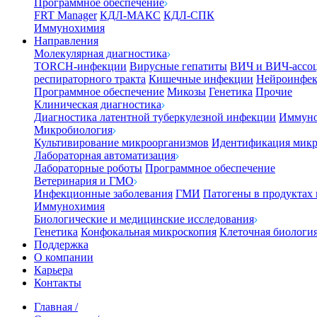
Программное обеспечение
FRT Manager
КДЛ-МАКС
КДЛ-СПК
Иммунохимия
Направления
Молекулярная диагностика
TORCH-инфекции
Вирусные гепатиты
ВИЧ и ВИЧ-ассо
респираторного тракта
Кишечные инфекции
Нейроинфе
Программное обеспечение
Микозы
Генетика
Прочие
Клиническая диагностика
Диагностика латентной туберкулезной инфекции
Иммуно
Микробиология
Культивирование микроорганизмов
Идентификация микр
Лабораторная автоматизация
Лабораторные роботы
Программное обеспечение
Ветеринария и ГМО
Инфекционные заболевания
ГМИ
Патогены в продуктах
Иммунохимия
Биологические и медицинские исследования
Генетика
Конфокальная микроскопия
Клеточная биологи
Поддержка
О компании
Карьера
Контакты
Главная
/