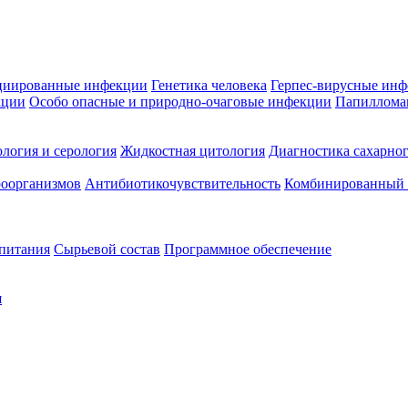
циированные инфекции
Генетика человека
Герпес-вирусные ин
кции
Особо опасные и природно-очаговые инфекции
Папиллома
логия и серология
Жидкостная цитология
Диагностика сахарног
оорганизмов
Антибиотикочувствительность
Комбинированный а
 питания
Сырьевой состав
Программное обеспечение
я