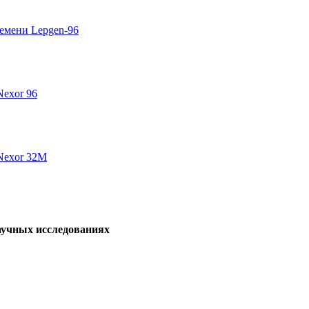
емени Lepgen-96
Nexor 96
Nexor 32M
аучных исследованиях