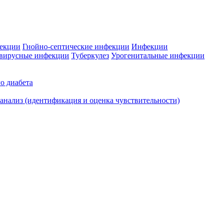
фекции
Гнойно-септические инфекции
Инфекции
вирусные инфекции
Туберкулез
Урогенитальные инфекции
о диабета
нализ (идентификация и оценка чувствительности)