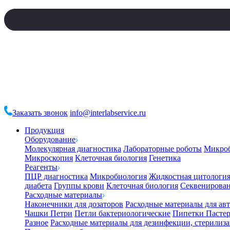
Заказать звонок
info@interlabservice.ru
Продукция
Оборудование
Молекулярная диагностика
Лабораторные роботы
Микро
Микроскопия
Клеточная биология
Генетика
Реагенты
ПЦР диагностика
Микробиология
Жидкостная цитологи
диабета
Группы крови
Клеточная биология
Секвенирова
Расходные материалы
Наконечники для дозаторов
Расходные материалы для ав
Чашки Петри
Петли бактериологические
Пипетки Пастер
Разное
Расходные материалы для дезинфекции, стерилиз