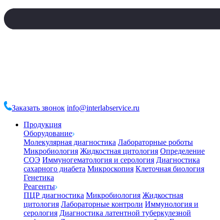
Заказать звонок
info@interlabservice.ru
Продукция
Оборудование
Молекулярная диагностика
Лабораторные роботы
Микробиология
Жидкостная цитология
Определение
СОЭ
Иммуногематология и серология
Диагностика
сахарного диабета
Микроскопия
Клеточная биология
Генетика
Реагенты
ПЦР диагностика
Микробиология
Жидкостная
цитология
Лабораторные контроли
Иммунология и
серология
Диагностика латентной туберкулезной