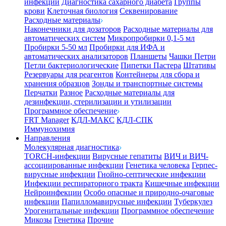
инфекции
Диагностика сахарного диабета
Группы
крови
Клеточная биология
Секвенирование
Расходные материалы
Наконечники для дозаторов
Расходные материалы для
автоматических систем
Микропробирки 0,1-5 мл
Пробирки 5-50 мл
Пробирки для ИФА и
автоматических анализаторов
Планшеты
Чашки Петри
Петли бактериологические
Пипетки Пастера
Штативы
Резервуары для реагентов
Контейнеры для сбора и
хранения образцов
Зонды и транспортные системы
Перчатки
Разное
Расходные материалы для
дезинфекции, стерилизации и утилизации
Программное обеспечение
FRT Manager
КДЛ-МАКС
КДЛ-СПК
Иммунохимия
Направления
Молекулярная диагностика
TORCH-инфекции
Вирусные гепатиты
ВИЧ и ВИЧ-
ассоциированные инфекции
Генетика человека
Герпес-
вирусные инфекции
Гнойно-септические инфекции
Инфекции респираторного тракта
Кишечные инфекции
Нейроинфекции
Особо опасные и природно-очаговые
инфекции
Папилломавирусные инфекции
Туберкулез
Урогенитальные инфекции
Программное обеспечение
Микозы
Генетика
Прочие