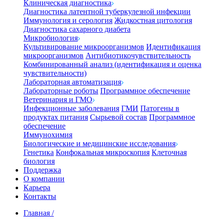
Клиническая диагностика
Диагностика латентной туберкулезной инфекции
Иммунология и серология
Жидкостная цитология
Диагностика сахарного диабета
Микробиология
Культивирование микроорганизмов
Идентификация
микроорганизмов
Антибиотикочувствительность
Комбинированный анализ (идентификация и оценка
чувствительности)
Лабораторная автоматизация
Лабораторные роботы
Программное обеспечение
Ветеринария и ГМО
Инфекционные заболевания
ГМИ
Патогены в
продуктах питания
Сырьевой состав
Программное
обеспечение
Иммунохимия
Биологические и медицинские исследования
Генетика
Конфокальная микроскопия
Клеточная
биология
Поддержка
О компании
Карьера
Контакты
Главная
/