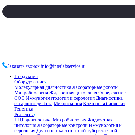
Заказать звонок
info@interlabservice.ru
Продукция
Оборудование
Молекулярная диагностика
Лабораторные роботы
Микробиология
Жидкостная цитология
Определение
СОЭ
Иммуногематология и серология
Диагностика
сахарного диабета
Микроскопия
Клеточная биология
Генетика
Реагенты
ПЦР диагностика
Микробиология
Жидкостная
цитология
Лабораторные контроли
Иммунология и
серология
Диагностика латентной туберкулезной