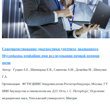
Совершенствование диагностики уретрита, вызванного
Mycoplasma genitalium при исследовании первой порции
мочи
Автор: Гущин А.Е., Шипицына Е.В., Савичева А.М., Домейка M., Шипулин
Г.А.
Организация: ФГУН ЦНИИ Эпидемиологии Роспотребнадзора, Москва; ГУ
НИИ Акушерства и гинекологии им. Д.О. Отта, г. С.-Петербург; Отделение
медицинских наук, Уппсальский университет, Швеция