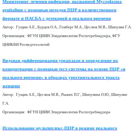
Мониторинг лечения инфекции, вызванной Mycoplasma
genitalium с помощью методов ПЦР в количественном
формате и НАСБА с детекцией в реальном времени
Автор: Гущин А.Е., Бурцев О.А., Гомберг М.А., Цеслюк М.В., Шипулин Г.А.
Организация: ФГУН ЦНИИ Эпидемиологии Роспотребнадзора, ФГУ
ЦНИКВИ Росмедтехологий
Видовая дифференциация уреаплазм и определение их
концентрации с помощью тест-системы на основе ПЦР «в
реальном времени» в образцах урогенитального тракта
женщин
Автор: Гущин А.Е., Цеслюк М.В., Рыжих П.Г., Шипулина О.Ю., Шипулин
Г.А.
Организация: ФГУН ЦНИИ Эпидемиологии Роспотребнадзора
Использование мультиплекс-ПЦР в режиме реального