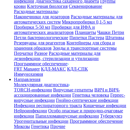
инфекции
Диагностика сахарного диабета
Группы
крови
Клеточная биология
Секвенирование
Расходные материалы
Наконечники для дозаторов
Расходные материалы для
автоматических систем
Микропробирки 0,1-5 мл
Пробирки 5-50 мл
Пробирки для ИФА и
автоматических анализаторов
Планшеты
Чашки Петри
Петли бактериологические
Пипетки Пастера
Штативы
Резервуары для реагентов
Контейнеры для сбора и
хранения образцов
Зонды и транспортные системы
Перчатки
Разное
Расходные материалы для
дезинфекции, стерилизации и утилизации
Программное обеспечение
FRT Manager
КДЛ-МАКС
КДЛ-СПК
Иммунохимия
Направления
Молекулярная диагностика
TORCH-инфекции
Вирусные гепатиты
ВИЧ и ВИЧ-
ассоциированные инфекции
Генетика человека
Герпес-
вирусные инфекции
Гнойно-септические инфекции
Инфекции респираторного тракта
Кишечные инфекции
Нейроинфекции
Особо опасные и природно-очаговые
инфекции
Папилломавирусные инфекции
Туберкулез
Урогенитальные инфекции
Программное обеспечение
Микозы
Генетика
Прочие