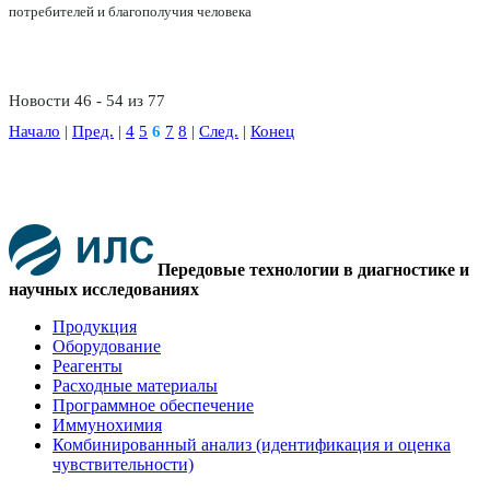
потребителей и благополучия человека
Новости 46 - 54 из 77
Начало
|
Пред.
|
4
5
6
7
8
|
След.
|
Конец
Передовые технологии в диагностике и
научных исследованиях
Продукция
Оборудование
Реагенты
Расходные материалы
Программное обеспечение
Иммунохимия
Комбинированный анализ (идентификация и оценка
чувствительности)