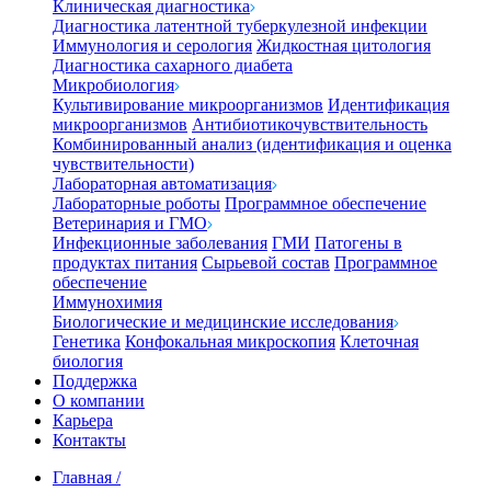
Клиническая диагностика
Диагностика латентной туберкулезной инфекции
Иммунология и серология
Жидкостная цитология
Диагностика сахарного диабета
Микробиология
Культивирование микроорганизмов
Идентификация
микроорганизмов
Антибиотикочувствительность
Комбинированный анализ (идентификация и оценка
чувствительности)
Лабораторная автоматизация
Лабораторные роботы
Программное обеспечение
Ветеринария и ГМО
Инфекционные заболевания
ГМИ
Патогены в
продуктах питания
Сырьевой состав
Программное
обеспечение
Иммунохимия
Биологические и медицинские исследования
Генетика
Конфокальная микроскопия
Клеточная
биология
Поддержка
О компании
Карьера
Контакты
Главная
/