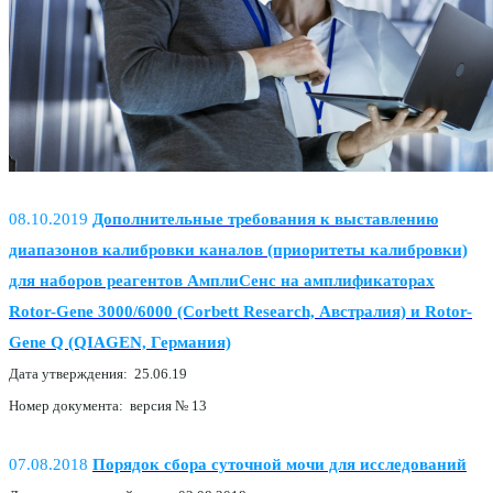
08.10.2019
Дополнительные требования к выставлению
диапазонов калибровки каналов (приоритеты калибровки)
для наборов реагентов АмплиСенс на амплификаторах
Rotor-Gene 3000/6000 (Corbett Research, Австралия) и Rotor-
Gene Q (QIAGEN, Германия)
Дата утверждения: 25.06.19
Номер документа: версия № 13
07.08.2018
Порядок сбора суточной мочи для исследований