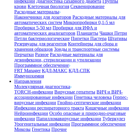
инфекции
Диагностика сахарного диабета
Группы
крови
Клеточная биология
Секвенирование
Расходные материалы
Наконечники для дозаторов
Расходные материалы для
автоматических систем
Микропробирки 0,1-5 мл
Пробирки 5-50 мл
Пробирки для ИФА и
автоматических анализаторов
Планшеты
Чашки Петри
Петли бактериологические
Пипетки Пастера
Штативы
Резервуары для реагентов
Контейнеры для сбора и
хранения образцов
Зонды и транспортные системы
Перчатки
Разное
Расходные материалы для
дезинфекции, стерилизации и утилизации
Программное обеспечение
FRT Manager
КДЛ-МАКС
КДЛ-СПК
Иммунохимия
Направления
Молекулярная диагностика
TORCH-инфекции
Вирусные гепатиты
ВИЧ и ВИЧ-
ассоциированные инфекции
Генетика человека
Герпес-
вирусные инфекции
Гнойно-септические инфекции
Инфекции респираторного тракта
Кишечные инфекции
Нейроинфекции
Особо опасные и природно-очаговые
инфекции
Папилломавирусные инфекции
Туберкулез
Урогенитальные инфекции
Программное обеспечение
Микозы
Генетика
Прочие