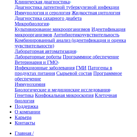
Клиническая диагностика
Диагностика латентной туберкулезной инфекции
Иммунология и серология
Жидкостная цитология
Диагностика сахарного диабета
Микробиология
Культивирование микроорганизмов
Идентификация
микроорганизмов
Антибиотикочувствительность
Комбинированный анализ (идентификация и оценка
чувствительности)
Лабораторная автоматизация
Лабораторные роботы
Программное обеспечение
Ветеринария и ГМО
Инфекционные заболевания
ГМИ
Патогены в
продуктах питания
Сырьевой состав
Программное
обеспечение
Иммунохимия
Биологические и медицинские исследования
Генетика
Конфокальная микроскопия
Клеточная
биология
Поддержка
О компании
Карьера
Контакты
Главная
/