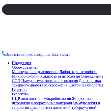
Заказать звонок
info@interlabservice.ru
Продукция
Оборудование
Молекулярная диагностика
Лабораторные роботы
Микробиология
Жидкостная цитология
Определение
СОЭ
Иммуногематология и серология
Диагностика
сахарного диабета
Микроскопия
Клеточная биология
Генетика
Реагенты
ПЦР диагностика
Микробиология
Жидкостная
цитология
Лабораторные контроли
Иммунология и
серология
Диагностика латентной туберкулезной