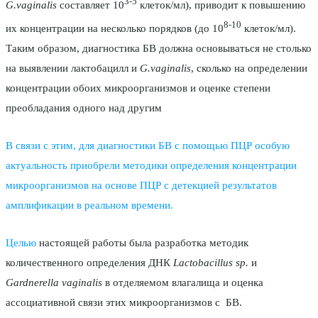
3-5
G.vaginalis
составляет 10
клеток/мл), приводит к повышению
8-10
их концентрации на несколько порядков (до 10
клеток/мл).
Таким образом, диагностика БВ должна основываться не столько
на выявлении лактобацилл и
G.vaginalis
, сколько на определении
концентрации обоих микроорганизмов и оценке степени
преобладания одного над другим
В связи с этим, для диагностики БВ с помощью ПЦР особую
актуальность приобрели методики определения концентрации
микроорганизмов на основе ПЦР с детекцией результатов
амплификации в реальном времени.
Целью
настоящей работы была разработка методик
количественного определения ДНК
Lactobacillus
sp.
и
Gardnerella vaginalis
в отделяемом влагалища и оценка
ассоциативной связи этих микроорганизмов с БВ.