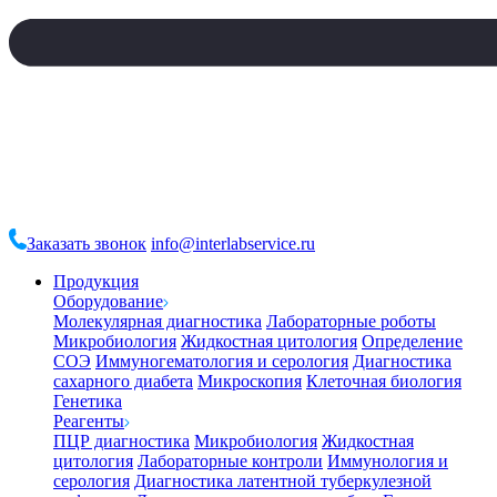
Заказать звонок
info@interlabservice.ru
Продукция
Оборудование
Молекулярная диагностика
Лабораторные роботы
Микробиология
Жидкостная цитология
Определение
СОЭ
Иммуногематология и серология
Диагностика
сахарного диабета
Микроскопия
Клеточная биология
Генетика
Реагенты
ПЦР диагностика
Микробиология
Жидкостная
цитология
Лабораторные контроли
Иммунология и
серология
Диагностика латентной туберкулезной