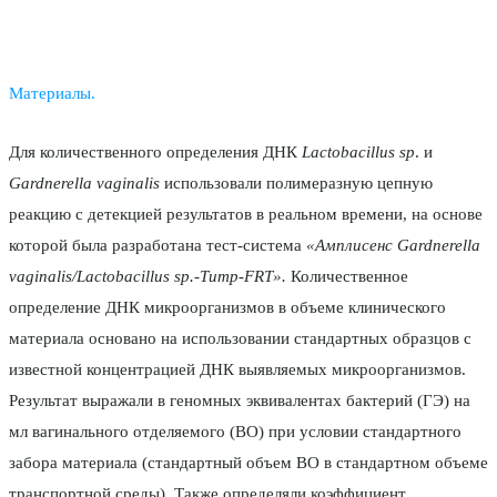
Материалы.
Для количественного определения ДНК
Lactobacillus sp
. и
Gardnerella
vaginalis
использовали полимеразную цепную
реакцию с детекцией результатов в реальном времени, на основе
которой была разработана тест-система
«Амплисенс
Gardnerella
vaginalis/
Lactobacillus
sp.-Титр-FRT».
Количественное
определение ДНК микроорганизмов в объеме клинического
материала основано на использовании стандартных образцов с
известной концентрацией ДНК выявляемых микроорганизмов.
Результат выражали в геномных эквивалентах бактерий (ГЭ) на
мл вагинального отделяемого (ВО) при условии стандартного
забора материала (стандартный объем ВО в стандартном объеме
транспортной среды). Также определяли коэффициент