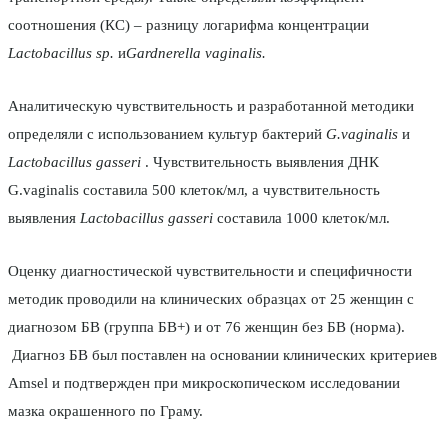
соотношения (КС) – разницу логарифма концентрации
Lactobacillus
sp.
и
Gardnerella vaginalis.
Аналитическую чувствительность и разработанной методики
определяли с использованием культур бактерий
G.
vaginalis
и
Lactobacillus gasseri
. Чувствительность выявления ДНК
G.vaginalis составила 500 клеток/мл, а чувствительность
выявления
Lactobacillus gasseri
составила 1000 клеток/мл.
Оценку диагностической чувствительности и специфичности
методик проводили на клинических образцах от 25 женщин с
диагнозом БВ (группа БВ+) и от 76 женщин без БВ (норма).
Диагноз БВ был поставлен на основании клинических критериев
Amsel и подтвержден при микроскопическом исследовании
мазка окрашенного по Граму.