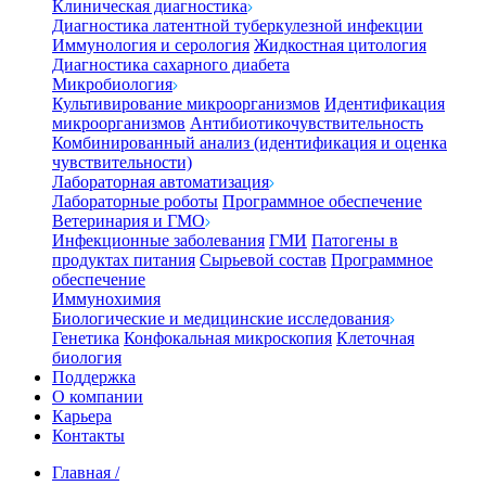
Клиническая диагностика
Диагностика латентной туберкулезной инфекции
Иммунология и серология
Жидкостная цитология
Диагностика сахарного диабета
Микробиология
Культивирование микроорганизмов
Идентификация
микроорганизмов
Антибиотикочувствительность
Комбинированный анализ (идентификация и оценка
чувствительности)
Лабораторная автоматизация
Лабораторные роботы
Программное обеспечение
Ветеринария и ГМО
Инфекционные заболевания
ГМИ
Патогены в
продуктах питания
Сырьевой состав
Программное
обеспечение
Иммунохимия
Биологические и медицинские исследования
Генетика
Конфокальная микроскопия
Клеточная
биология
Поддержка
О компании
Карьера
Контакты
Главная
/