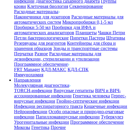
инфекции
Диагностика сахарного диабета
Группы
крови
Клеточная биология
Секвенирование
Расходные материалы
Наконечники для дозаторов
Расходные материалы для
автоматических систем
Микропробирки 0,1-5 мл
Пробирки 5-50 мл
Пробирки для ИФА и
автоматических анализаторов
Планшеты
Чашки Петри
Петли бактериологические
Пипетки Пастера
Штативы
Резервуары для реагентов
Контейнеры для сбора и
хранения образцов
Зонды и транспортные системы
Перчатки
Разное
Расходные материалы для
дезинфекции, стерилизации и утилизации
Программное обеспечение
FRT Manager
КДЛ-МАКС
КДЛ-СПК
Иммунохимия
Направления
Молекулярная диагностика
TORCH-инфекции
Вирусные гепатиты
ВИЧ и ВИЧ-
ассоциированные инфекции
Генетика человека
Герпес-
вирусные инфекции
Гнойно-септические инфекции
Инфекции респираторного тракта
Кишечные инфекции
Нейроинфекции
Особо опасные и природно-очаговые
инфекции
Папилломавирусные инфекции
Туберкулез
Урогенитальные инфекции
Программное обеспечение
Микозы
Генетика
Прочие