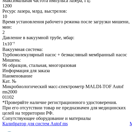
Максимальная частота импульса лазера, Гц:
1200
Ресурс лазера, млрд. выстрелов:
10
Время установления рабочего режима после загрузки мишени,
мин:
2
Давление в вакуумной трубе, мбар:
1х10⁻⁷
Вакуумная система:
Турбомолекулярный насос + безмасляный мембранный насос
Мишень:
96 образцов, стальная, многоразовая
Информация для заказа
Наименование
Кат. №
Микробиологический масс-спектрометр MALDI-TOF Autof
ms2000
01102
*Проверяйте наличие регистрационного удостоверения.
При его отсутствии товар не предназначен для медицинских
целей на территории РФ.
Сопутствующее оборудование и материалы
Калибратор для систем Autof ms
М