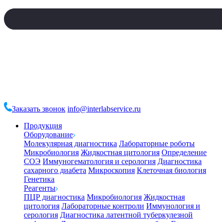
Заказать звонок
info@interlabservice.ru
Продукция
Оборудование
Молекулярная диагностика
Лабораторные роботы
Микробиология
Жидкостная цитология
Определение
СОЭ
Иммуногематология и серология
Диагностика
сахарного диабета
Микроскопия
Клеточная биология
Генетика
Реагенты
ПЦР диагностика
Микробиология
Жидкостная
цитология
Лабораторные контроли
Иммунология и
серология
Диагностика латентной туберкулезной