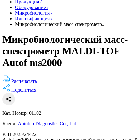
Продукция
/
Оборудование
/
Микробиология
/
Идентификация
/
Микробиологический масс-спектрометр...
Микробиологический масс-
спектрометр MALDI-TOF
Autof ms2000
Распечатать
Поделиться
Кат. Номер: 01102
Бренд:
Autobio Diagnostics Co., Ltd
РЗН 2025/24422
Autof ms2000 – масс-спектрометрический анализатор, который