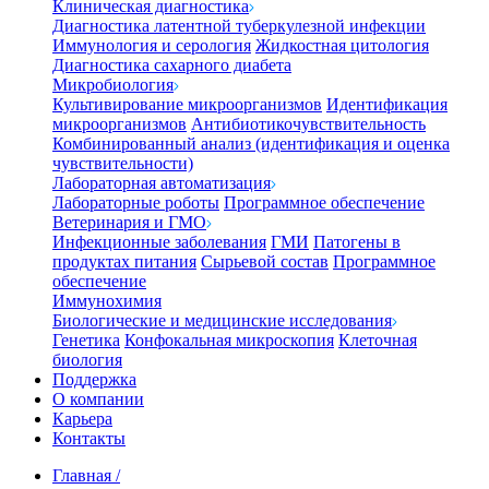
Клиническая диагностика
Диагностика латентной туберкулезной инфекции
Иммунология и серология
Жидкостная цитология
Диагностика сахарного диабета
Микробиология
Культивирование микроорганизмов
Идентификация
микроорганизмов
Антибиотикочувствительность
Комбинированный анализ (идентификация и оценка
чувствительности)
Лабораторная автоматизация
Лабораторные роботы
Программное обеспечение
Ветеринария и ГМО
Инфекционные заболевания
ГМИ
Патогены в
продуктах питания
Сырьевой состав
Программное
обеспечение
Иммунохимия
Биологические и медицинские исследования
Генетика
Конфокальная микроскопия
Клеточная
биология
Поддержка
О компании
Карьера
Контакты
Главная
/