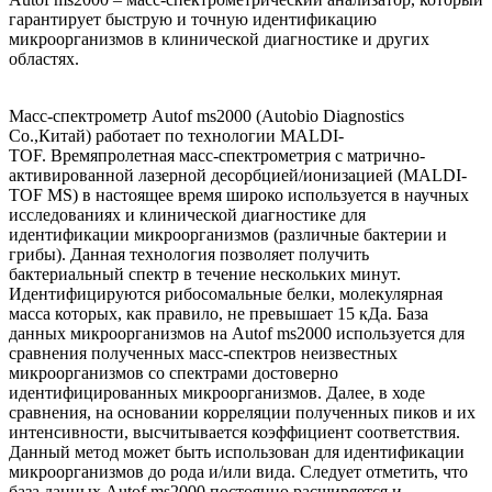
гарантирует быструю и точную идентификацию
микроорганизмов в клинической диагностике и других
областях.
Масс-спектрометр Autof ms2000 (Autobio Diagnostics
Co.,Китай) работает по технологии MALDI-
TOF. Времяпролетная масс-спектрометрия с матрично-
активированной лазерной десорбцией/ионизацией (MALDI-
TOF MS) в настоящее время широко используется в научных
исследованиях и клинической диагностике для
идентификации микроорганизмов (различные бактерии и
грибы). Данная технология позволяет получить
бактериальный спектр в течение нескольких минут.
Идентифицируются рибосомальные белки, молекулярная
масса которых, как правило, не превышает 15 кДа. База
данных микроорганизмов на Autof ms2000 используется для
сравнения полученных масс-спектров неизвестных
микроорганизмов со спектрами достоверно
идентифицированных микроорганизмов. Далее, в ходе
сравнения, на основании корреляции полученных пиков и их
интенсивности, высчитывается коэффициент соответствия.
Данный метод может быть использован для идентификации
микроорганизмов до рода и/или вида. Следует отметить, что
база данных Autof ms2000 постоянно расширяется и