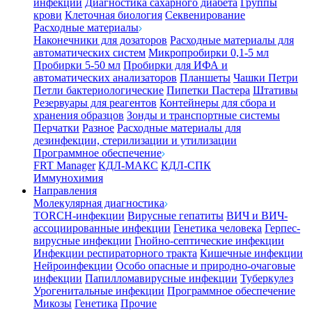
инфекции
Диагностика сахарного диабета
Группы
крови
Клеточная биология
Секвенирование
Расходные материалы
Наконечники для дозаторов
Расходные материалы для
автоматических систем
Микропробирки 0,1-5 мл
Пробирки 5-50 мл
Пробирки для ИФА и
автоматических анализаторов
Планшеты
Чашки Петри
Петли бактериологические
Пипетки Пастера
Штативы
Резервуары для реагентов
Контейнеры для сбора и
хранения образцов
Зонды и транспортные системы
Перчатки
Разное
Расходные материалы для
дезинфекции, стерилизации и утилизации
Программное обеспечение
FRT Manager
КДЛ-МАКС
КДЛ-СПК
Иммунохимия
Направления
Молекулярная диагностика
TORCH-инфекции
Вирусные гепатиты
ВИЧ и ВИЧ-
ассоциированные инфекции
Генетика человека
Герпес-
вирусные инфекции
Гнойно-септические инфекции
Инфекции респираторного тракта
Кишечные инфекции
Нейроинфекции
Особо опасные и природно-очаговые
инфекции
Папилломавирусные инфекции
Туберкулез
Урогенитальные инфекции
Программное обеспечение
Микозы
Генетика
Прочие