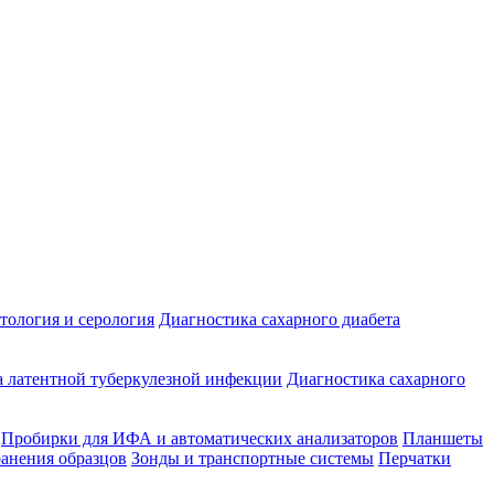
ология и серология
Диагностика сахарного диабета
 латентной туберкулезной инфекции
Диагностика сахарного
Пробирки для ИФА и автоматических анализаторов
Планшеты
ранения образцов
Зонды и транспортные системы
Перчатки