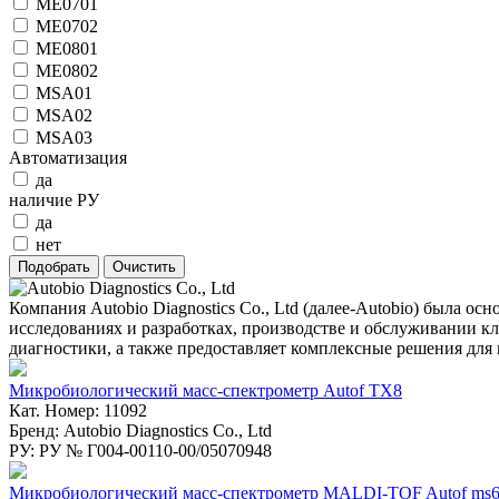
ME0701
ME0702
ME0801
ME0802
MSA01
MSA02
MSA03
Автоматизация
да
наличие РУ
да
нет
Компания Autobio Diagnostics Co., Ltd (далее-Autobio) была о
исследованиях и разработках, производстве и обслуживании 
диагностики, а также предоставляет комплексные решения дл
Микробиологический масс-спектрометр Autof TX8
Кат. Номер: 11092
Бренд: Autobio Diagnostics Co., Ltd
РУ: РУ № Г004-00110-00/05070948
Микробиологический масс-спектрометр MALDI-TOF Autof ms