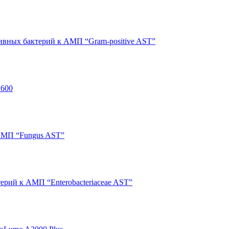
тивных бактерий к АМП “Gram-positive AST”
2600
 АМП “Fungus AST”
ерий к АМП “Enterobacteriaceae AST”