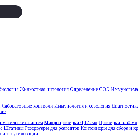
биология
Жидкостная цитология
Определение СОЭ
Иммуногемат
я
Лабораторные контроли
Иммунология и серология
Диагностика
ние
томатических систем
Микропробирки 0,1-5 мл
Пробирки 5-50 мл
а
Штативы
Резервуары для реагентов
Контейнеры для сбора и х
ации и утилизации