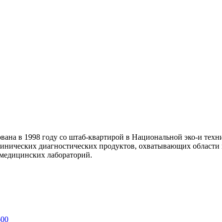
снована в 1998 году со штаб-квартирой в Национальной эко-и тех
клинических диагностических продуктов, охватывающих област
я медицинских лабораторий.
600