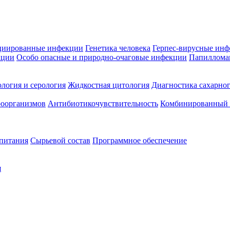
циированные инфекции
Генетика человека
Герпес-вирусные ин
кции
Особо опасные и природно-очаговые инфекции
Папиллома
логия и серология
Жидкостная цитология
Диагностика сахарног
оорганизмов
Антибиотикочувствительность
Комбинированный а
 питания
Сырьевой состав
Программное обеспечение
я