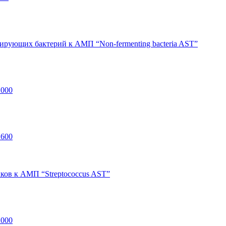
ирующих бактерий к АМП “Non-fermenting bacteria AST”
1000
1600
кков к АМП “Streptococcus AST”
2000