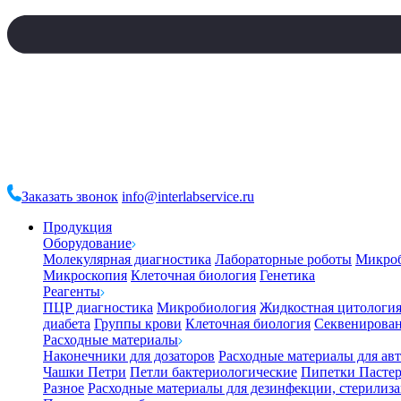
Заказать звонок
info@interlabservice.ru
Продукция
Оборудование
Молекулярная диагностика
Лабораторные роботы
Микро
Микроскопия
Клеточная биология
Генетика
Реагенты
ПЦР диагностика
Микробиология
Жидкостная цитологи
диабета
Группы крови
Клеточная биология
Секвенирова
Расходные материалы
Наконечники для дозаторов
Расходные материалы для ав
Чашки Петри
Петли бактериологические
Пипетки Пастер
Разное
Расходные материалы для дезинфекции, стерилиз