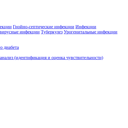
фекции
Гнойно-септические инфекции
Инфекции
вирусные инфекции
Туберкулез
Урогенитальные инфекции
о диабета
нализ (идентификация и оценка чувствительности)