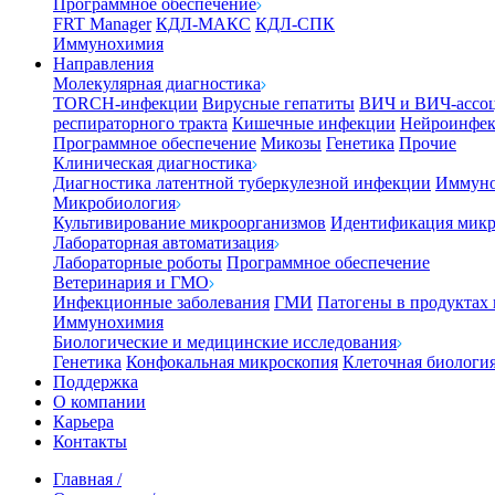
Программное обеспечение
FRT Manager
КДЛ-МАКС
КДЛ-СПК
Иммунохимия
Направления
Молекулярная диагностика
TORCH-инфекции
Вирусные гепатиты
ВИЧ и ВИЧ-ассо
респираторного тракта
Кишечные инфекции
Нейроинфе
Программное обеспечение
Микозы
Генетика
Прочие
Клиническая диагностика
Диагностика латентной туберкулезной инфекции
Иммуно
Микробиология
Культивирование микроорганизмов
Идентификация микр
Лабораторная автоматизация
Лабораторные роботы
Программное обеспечение
Ветеринария и ГМО
Инфекционные заболевания
ГМИ
Патогены в продуктах
Иммунохимия
Биологические и медицинские исследования
Генетика
Конфокальная микроскопия
Клеточная биологи
Поддержка
О компании
Карьера
Контакты
Главная
/