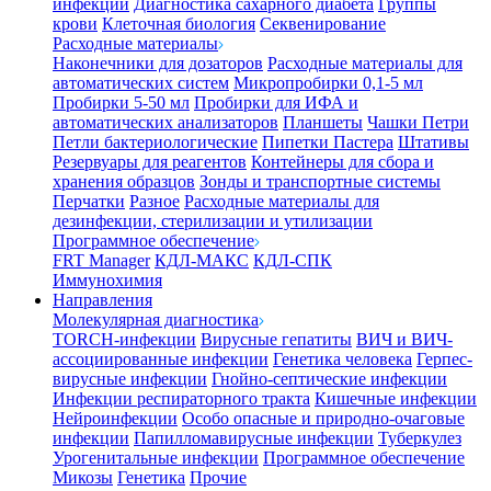
инфекции
Диагностика сахарного диабета
Группы
крови
Клеточная биология
Секвенирование
Расходные материалы
Наконечники для дозаторов
Расходные материалы для
автоматических систем
Микропробирки 0,1-5 мл
Пробирки 5-50 мл
Пробирки для ИФА и
автоматических анализаторов
Планшеты
Чашки Петри
Петли бактериологические
Пипетки Пастера
Штативы
Резервуары для реагентов
Контейнеры для сбора и
хранения образцов
Зонды и транспортные системы
Перчатки
Разное
Расходные материалы для
дезинфекции, стерилизации и утилизации
Программное обеспечение
FRT Manager
КДЛ-МАКС
КДЛ-СПК
Иммунохимия
Направления
Молекулярная диагностика
TORCH-инфекции
Вирусные гепатиты
ВИЧ и ВИЧ-
ассоциированные инфекции
Генетика человека
Герпес-
вирусные инфекции
Гнойно-септические инфекции
Инфекции респираторного тракта
Кишечные инфекции
Нейроинфекции
Особо опасные и природно-очаговые
инфекции
Папилломавирусные инфекции
Туберкулез
Урогенитальные инфекции
Программное обеспечение
Микозы
Генетика
Прочие