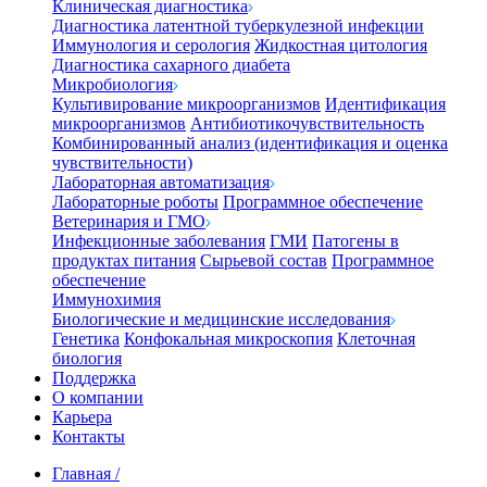
Клиническая диагностика
Диагностика латентной туберкулезной инфекции
Иммунология и серология
Жидкостная цитология
Диагностика сахарного диабета
Микробиология
Культивирование микроорганизмов
Идентификация
микроорганизмов
Антибиотикочувствительность
Комбинированный анализ (идентификация и оценка
чувствительности)
Лабораторная автоматизация
Лабораторные роботы
Программное обеспечение
Ветеринария и ГМО
Инфекционные заболевания
ГМИ
Патогены в
продуктах питания
Сырьевой состав
Программное
обеспечение
Иммунохимия
Биологические и медицинские исследования
Генетика
Конфокальная микроскопия
Клеточная
биология
Поддержка
О компании
Карьера
Контакты
Главная
/