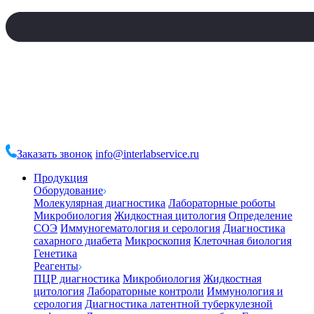
Заказать звонок
info@interlabservice.ru
Продукция
Оборудование
Молекулярная диагностика
Лабораторные роботы
Микробиология
Жидкостная цитология
Определение
СОЭ
Иммуногематология и серология
Диагностика
сахарного диабета
Микроскопия
Клеточная биология
Генетика
Реагенты
ПЦР диагностика
Микробиология
Жидкостная
цитология
Лабораторные контроли
Иммунология и
серология
Диагностика латентной туберкулезной