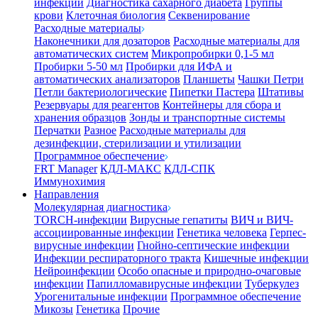
инфекции
Диагностика сахарного диабета
Группы
крови
Клеточная биология
Секвенирование
Расходные материалы
Наконечники для дозаторов
Расходные материалы для
автоматических систем
Микропробирки 0,1-5 мл
Пробирки 5-50 мл
Пробирки для ИФА и
автоматических анализаторов
Планшеты
Чашки Петри
Петли бактериологические
Пипетки Пастера
Штативы
Резервуары для реагентов
Контейнеры для сбора и
хранения образцов
Зонды и транспортные системы
Перчатки
Разное
Расходные материалы для
дезинфекции, стерилизации и утилизации
Программное обеспечение
FRT Manager
КДЛ-МАКС
КДЛ-СПК
Иммунохимия
Направления
Молекулярная диагностика
TORCH-инфекции
Вирусные гепатиты
ВИЧ и ВИЧ-
ассоциированные инфекции
Генетика человека
Герпес-
вирусные инфекции
Гнойно-септические инфекции
Инфекции респираторного тракта
Кишечные инфекции
Нейроинфекции
Особо опасные и природно-очаговые
инфекции
Папилломавирусные инфекции
Туберкулез
Урогенитальные инфекции
Программное обеспечение
Микозы
Генетика
Прочие