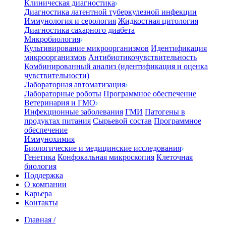
Клиническая диагностика
Диагностика латентной туберкулезной инфекции
Иммунология и серология
Жидкостная цитология
Диагностика сахарного диабета
Микробиология
Культивирование микроорганизмов
Идентификация
микроорганизмов
Антибиотикочувствительность
Комбинированный анализ (идентификация и оценка
чувствительности)
Лабораторная автоматизация
Лабораторные роботы
Программное обеспечение
Ветеринария и ГМО
Инфекционные заболевания
ГМИ
Патогены в
продуктах питания
Сырьевой состав
Программное
обеспечение
Иммунохимия
Биологические и медицинские исследования
Генетика
Конфокальная микроскопия
Клеточная
биология
Поддержка
О компании
Карьера
Контакты
Главная
/