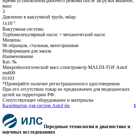
Время установления рабочего режима после загрузки мишени,
мин:
3
Давление в вакуумной трубе, мбар:
1х10⁻⁷
Вакуумная система:
Турбомолекулярный насос + механический насос
Мишень:
96 образцов, стальная, многоразовая
Информация для заказа
Наименование
Кат. №
Микробиологический масс-спектрометр MALDI-TOF Autof
ms600
01103
*Проверяйте наличие регистрационного удостоверения.
При его отсутствии товар не предназначен для медицинских
целей на территории РФ.
Сопутствующее оборудование и материалы
Калибратор для систем Autof ms
М
Передовые технологии в диагностике и
научных исследованиях