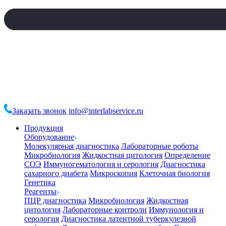
Заказать звонок
info@interlabservice.ru
Продукция
Оборудование
Молекулярная диагностика
Лабораторные роботы
Микробиология
Жидкостная цитология
Определение
СОЭ
Иммуногематология и серология
Диагностика
сахарного диабета
Микроскопия
Клеточная биология
Генетика
Реагенты
ПЦР диагностика
Микробиология
Жидкостная
цитология
Лабораторные контроли
Иммунология и
серология
Диагностика латентной туберкулезной