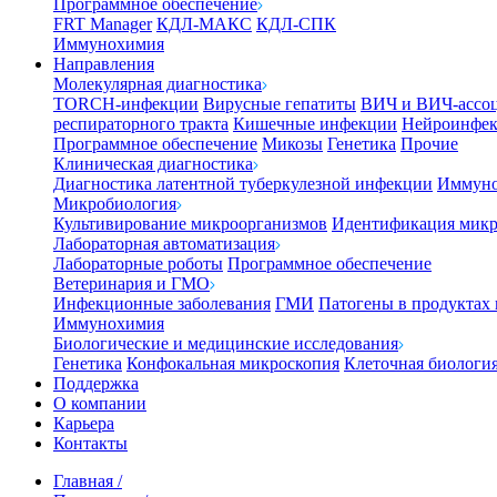
Программное обеспечение
FRT Manager
КДЛ-МАКС
КДЛ-СПК
Иммунохимия
Направления
Молекулярная диагностика
TORCH-инфекции
Вирусные гепатиты
ВИЧ и ВИЧ-ассо
респираторного тракта
Кишечные инфекции
Нейроинфе
Программное обеспечение
Микозы
Генетика
Прочие
Клиническая диагностика
Диагностика латентной туберкулезной инфекции
Иммуно
Микробиология
Культивирование микроорганизмов
Идентификация микр
Лабораторная автоматизация
Лабораторные роботы
Программное обеспечение
Ветеринария и ГМО
Инфекционные заболевания
ГМИ
Патогены в продуктах
Иммунохимия
Биологические и медицинские исследования
Генетика
Конфокальная микроскопия
Клеточная биологи
Поддержка
О компании
Карьера
Контакты
Главная
/