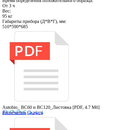
Время определения положительного образца:
От 3 ч
Вес:
95 кг
Габариты прибора (Д*В*Г), мм:
510*590*685
Autobio_ BC60 и BC120_Листовка
[PDF, 4.7 Мб]
Распечатать
Скачать