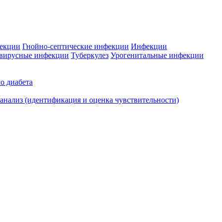
фекции
Гнойно-септические инфекции
Инфекции
вирусные инфекции
Туберкулез
Урогенитальные инфекции
о диабета
нализ (идентификация и оценка чувствительности)