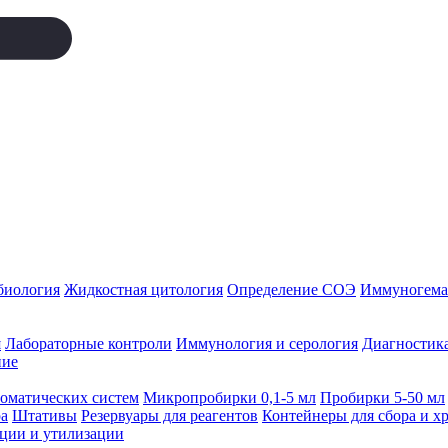
биология
Жидкостная цитология
Определение СОЭ
Иммуногемат
я
Лабораторные контроли
Иммунология и серология
Диагностика
ние
томатических систем
Микропробирки 0,1-5 мл
Пробирки 5-50 мл
а
Штативы
Резервуары для реагентов
Контейнеры для сбора и х
ации и утилизации