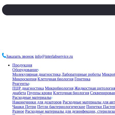
Заказать звонок
info@interlabservice.ru
Продукция
Оборудование
Молекулярная диагностика
Лабораторные роботы
Микро
Микроскопия
Клеточная биология
Генетика
Реагенты
ПЦР диагностика
Микробиология
Жидкостная цитологи
диабета
Группы крови
Клеточная биология
Секвенирова
Расходные материалы
Наконечники для дозаторов
Расходные материалы для ав
Чашки Петри
Петли бактериологические
Пипетки Пастер
Разное
Расходные материалы для дезинфекции, стерилиз