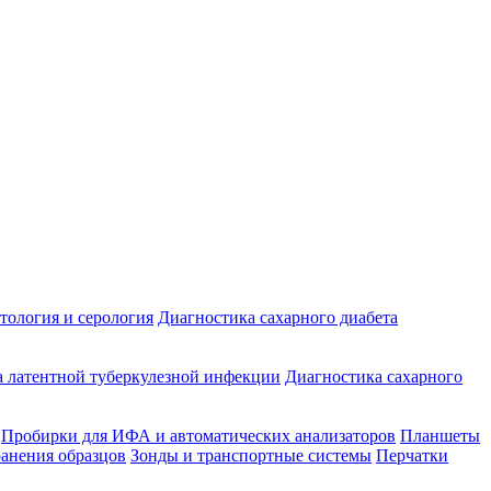
ология и серология
Диагностика сахарного диабета
 латентной туберкулезной инфекции
Диагностика сахарного
Пробирки для ИФА и автоматических анализаторов
Планшеты
ранения образцов
Зонды и транспортные системы
Перчатки