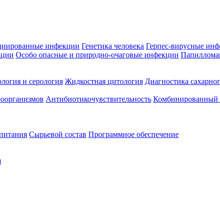
циированные инфекции
Генетика человека
Герпес-вирусные ин
кции
Особо опасные и природно-очаговые инфекции
Папиллома
логия и серология
Жидкостная цитология
Диагностика сахарног
оорганизмов
Антибиотикочувствительность
Комбинированный а
 питания
Сырьевой состав
Программное обеспечение
я