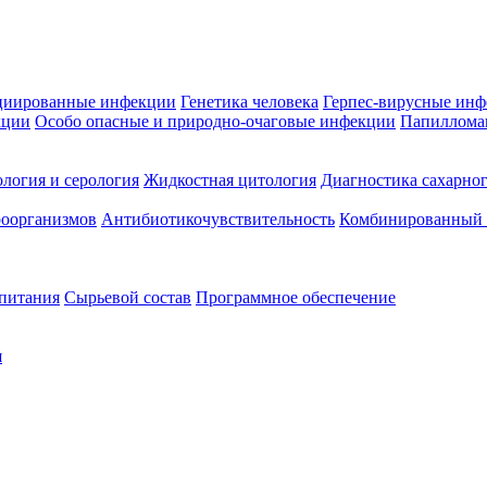
циированные инфекции
Генетика человека
Герпес-вирусные ин
кции
Особо опасные и природно-очаговые инфекции
Папиллома
логия и серология
Жидкостная цитология
Диагностика сахарног
оорганизмов
Антибиотикочувствительность
Комбинированный а
 питания
Сырьевой состав
Программное обеспечение
я