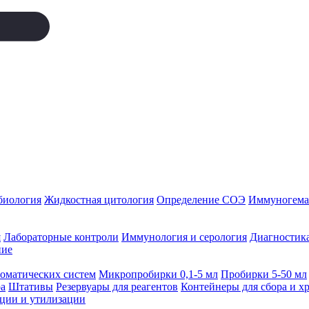
биология
Жидкостная цитология
Определение СОЭ
Иммуногемат
я
Лабораторные контроли
Иммунология и серология
Диагностика
ние
томатических систем
Микропробирки 0,1-5 мл
Пробирки 5-50 мл
а
Штативы
Резервуары для реагентов
Контейнеры для сбора и х
ации и утилизации