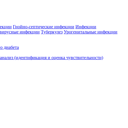
фекции
Гнойно-септические инфекции
Инфекции
вирусные инфекции
Туберкулез
Урогенитальные инфекции
о диабета
нализ (идентификация и оценка чувствительности)