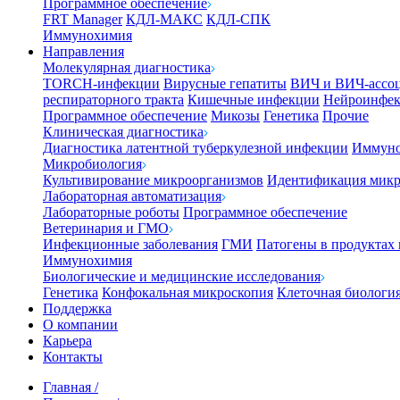
Программное обеспечение
FRT Manager
КДЛ-МАКС
КДЛ-СПК
Иммунохимия
Направления
Молекулярная диагностика
TORCH-инфекции
Вирусные гепатиты
ВИЧ и ВИЧ-ассо
респираторного тракта
Кишечные инфекции
Нейроинфе
Программное обеспечение
Микозы
Генетика
Прочие
Клиническая диагностика
Диагностика латентной туберкулезной инфекции
Иммуно
Микробиология
Культивирование микроорганизмов
Идентификация микр
Лабораторная автоматизация
Лабораторные роботы
Программное обеспечение
Ветеринария и ГМО
Инфекционные заболевания
ГМИ
Патогены в продуктах
Иммунохимия
Биологические и медицинские исследования
Генетика
Конфокальная микроскопия
Клеточная биологи
Поддержка
О компании
Карьера
Контакты
Главная
/