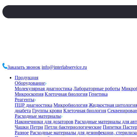
Заказать звонок
info@interlabservice.ru
Продукция
Оборудование
Молекулярная диагностика
Лабораторные роботы
Микро
Микроскопия
Клеточная биология
Генетика
Реагенты
ПЦР диагностика
Микробиология
Жидкостная цитологи
диабета
Группы крови
Клеточная биология
Секвенирова
Расходные материалы
Наконечники для дозаторов
Расходные материалы для ав
Чашки Петри
Петли бактериологические
Пипетки Пастер
Разное
Расходные материалы для дезинфекции, стерилиз