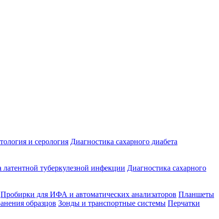
ология и серология
Диагностика сахарного диабета
 латентной туберкулезной инфекции
Диагностика сахарного
Пробирки для ИФА и автоматических анализаторов
Планшеты
ранения образцов
Зонды и транспортные системы
Перчатки