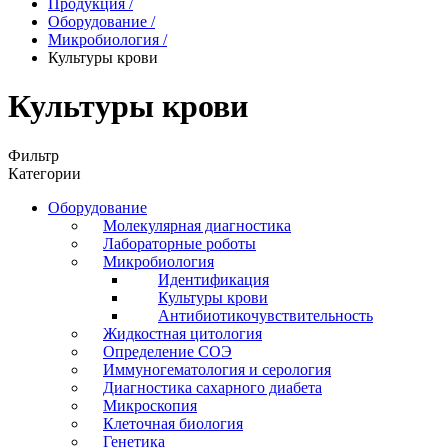
Продукция
/
Оборудование
/
Микробиология
/
Культуры крови
Культуры крови
Фильтр
Категории
Оборудование
Молекулярная диагностика
Лабораторные роботы
Микробиология
Идентификация
Культуры крови
Антибиотикочувствительность
Жидкостная цитология
Определение СОЭ
Иммуногематология и серология
Диагностика сахарного диабета
Микроскопия
Клеточная биология
Генетика