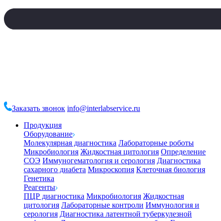
Заказать звонок
info@interlabservice.ru
Продукция
Оборудование
Молекулярная диагностика
Лабораторные роботы
Микробиология
Жидкостная цитология
Определение
СОЭ
Иммуногематология и серология
Диагностика
сахарного диабета
Микроскопия
Клеточная биология
Генетика
Реагенты
ПЦР диагностика
Микробиология
Жидкостная
цитология
Лабораторные контроли
Иммунология и
серология
Диагностика латентной туберкулезной