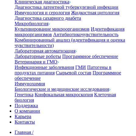
Клиническая диагностика
Диагностика латентной туберкулезной инфекции
Иммунология и серология
Жидкостная цитология
Диагностика сахарного диабета
Микробиология
Культивирование микроорганизмов
Идентификация
микроорганизмов
Антибиотикочувствительность
Комбинированный анализ (идентификация и оценка
чувствительности)
Лабораторная автоматизация
Лабораторные роботы
Программное обеспечение
Ветеринария и ГМО
Инфекционные заболевания
ГМИ
Патогены в
продуктах питания
Сырьевой состав
Программное
обеспечение
Иммунохимия
Биологические и медицинские исследования
Генетика
Конфокальная микроскопия
Клеточная
биология
Поддержка
О компании
Карьера
Контакты
Главная
/