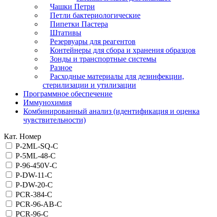
Чашки Петри
Петли бактериологические
Пипетки Пастера
Штативы
Резервуары для реагентов
Контейнеры для сбора и хранения образцов
Зонды и транспортные системы
Разное
Расходные материалы для дезинфекции,
стерилизации и утилизации
Программное обеспечение
Иммунохимия
Комбинированный анализ (идентификация и оценка
чувствительности)
Кат. Номер
P-2ML-SQ-C
P-5ML-48-C
P-96-450V-C
P-DW-11-C
P-DW-20-C
PCR-384-C
PCR-96-AB-C
PCR-96-C