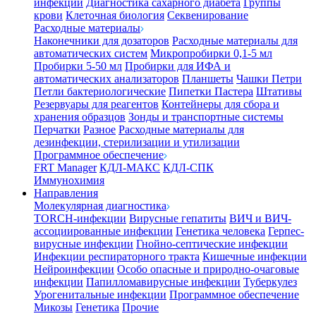
инфекции
Диагностика сахарного диабета
Группы
крови
Клеточная биология
Секвенирование
Расходные материалы
Наконечники для дозаторов
Расходные материалы для
автоматических систем
Микропробирки 0,1-5 мл
Пробирки 5-50 мл
Пробирки для ИФА и
автоматических анализаторов
Планшеты
Чашки Петри
Петли бактериологические
Пипетки Пастера
Штативы
Резервуары для реагентов
Контейнеры для сбора и
хранения образцов
Зонды и транспортные системы
Перчатки
Разное
Расходные материалы для
дезинфекции, стерилизации и утилизации
Программное обеспечение
FRT Manager
КДЛ-МАКС
КДЛ-СПК
Иммунохимия
Направления
Молекулярная диагностика
TORCH-инфекции
Вирусные гепатиты
ВИЧ и ВИЧ-
ассоциированные инфекции
Генетика человека
Герпес-
вирусные инфекции
Гнойно-септические инфекции
Инфекции респираторного тракта
Кишечные инфекции
Нейроинфекции
Особо опасные и природно-очаговые
инфекции
Папилломавирусные инфекции
Туберкулез
Урогенитальные инфекции
Программное обеспечение
Микозы
Генетика
Прочие