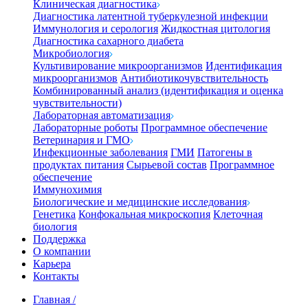
Клиническая диагностика
Диагностика латентной туберкулезной инфекции
Иммунология и серология
Жидкостная цитология
Диагностика сахарного диабета
Микробиология
Культивирование микроорганизмов
Идентификация
микроорганизмов
Антибиотикочувствительность
Комбинированный анализ (идентификация и оценка
чувствительности)
Лабораторная автоматизация
Лабораторные роботы
Программное обеспечение
Ветеринария и ГМО
Инфекционные заболевания
ГМИ
Патогены в
продуктах питания
Сырьевой состав
Программное
обеспечение
Иммунохимия
Биологические и медицинские исследования
Генетика
Конфокальная микроскопия
Клеточная
биология
Поддержка
О компании
Карьера
Контакты
Главная
/