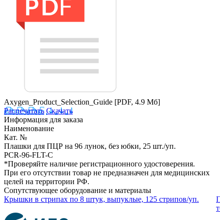
Axygen_Product_Selection_Guide
[PDF, 4.9 Мб]
Распечатать
Скачать
Информация для заказа
Наименование
Кат. №
Плашки для ПЦР на 96 лунок, без юбки, 25 шт./уп.
PCR-96-FLT-C
*Проверяйте наличие регистрационного удостоверения.
При его отсутствии товар не предназначен для медицинских
целей на территории РФ.
Сопутствующее оборудование и материалы
Крышки в стрипах по 8 штук, выпуклые, 125 стрипов/уп.
П
т