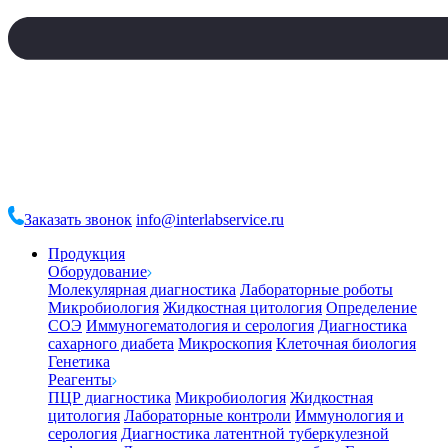
Заказать звонок
info@interlabservice.ru
Продукция
Оборудование
Молекулярная диагностика
Лабораторные роботы
Микробиология
Жидкостная цитология
Определение
СОЭ
Иммуногематология и серология
Диагностика
сахарного диабета
Микроскопия
Клеточная биология
Генетика
Реагенты
ПЦР диагностика
Микробиология
Жидкостная
цитология
Лабораторные контроли
Иммунология и
серология
Диагностика латентной туберкулезной