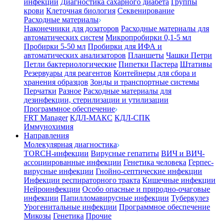
инфекции
Диагностика сахарного диабета
Группы
крови
Клеточная биология
Секвенирование
Расходные материалы
Наконечники для дозаторов
Расходные материалы для
автоматических систем
Микропробирки 0,1-5 мл
Пробирки 5-50 мл
Пробирки для ИФА и
автоматических анализаторов
Планшеты
Чашки Петри
Петли бактериологические
Пипетки Пастера
Штативы
Резервуары для реагентов
Контейнеры для сбора и
хранения образцов
Зонды и транспортные системы
Перчатки
Разное
Расходные материалы для
дезинфекции, стерилизации и утилизации
Программное обеспечение
FRT Manager
КДЛ-МАКС
КДЛ-СПК
Иммунохимия
Направления
Молекулярная диагностика
TORCH-инфекции
Вирусные гепатиты
ВИЧ и ВИЧ-
ассоциированные инфекции
Генетика человека
Герпес-
вирусные инфекции
Гнойно-септические инфекции
Инфекции респираторного тракта
Кишечные инфекции
Нейроинфекции
Особо опасные и природно-очаговые
инфекции
Папилломавирусные инфекции
Туберкулез
Урогенитальные инфекции
Программное обеспечение
Микозы
Генетика
Прочие