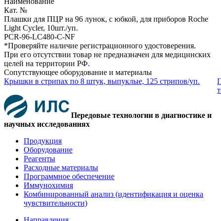
Наименование
Кат. №
Плашки для ПЦР на 96 лунок, c юбкой, для приборов Roche
Light Cycler, 10шт./уп.
PCR-96-LC480-C-NF
*Проверяйте наличие регистрационного удостоверения.
При его отсутствии товар не предназначен для медицинских
целей на территории РФ.
Сопутствующее оборудование и материалы
Крышки в стрипах по 8 штук, выпуклые, 125 стрипов/уп.
П
т
Передовые технологии в диагностике и
научных исследованиях
Продукция
Оборудование
Реагенты
Расходные материалы
Программное обеспечение
Иммунохимия
Комбинированный анализ (идентификация и оценка
чувствительности)
Направления