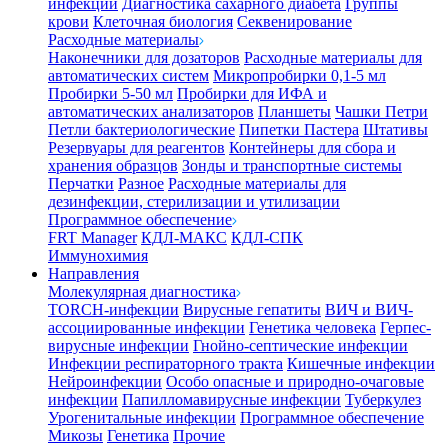
инфекции
Диагностика сахарного диабета
Группы
крови
Клеточная биология
Секвенирование
Расходные материалы
Наконечники для дозаторов
Расходные материалы для
автоматических систем
Микропробирки 0,1-5 мл
Пробирки 5-50 мл
Пробирки для ИФА и
автоматических анализаторов
Планшеты
Чашки Петри
Петли бактериологические
Пипетки Пастера
Штативы
Резервуары для реагентов
Контейнеры для сбора и
хранения образцов
Зонды и транспортные системы
Перчатки
Разное
Расходные материалы для
дезинфекции, стерилизации и утилизации
Программное обеспечение
FRT Manager
КДЛ-МАКС
КДЛ-СПК
Иммунохимия
Направления
Молекулярная диагностика
TORCH-инфекции
Вирусные гепатиты
ВИЧ и ВИЧ-
ассоциированные инфекции
Генетика человека
Герпес-
вирусные инфекции
Гнойно-септические инфекции
Инфекции респираторного тракта
Кишечные инфекции
Нейроинфекции
Особо опасные и природно-очаговые
инфекции
Папилломавирусные инфекции
Туберкулез
Урогенитальные инфекции
Программное обеспечение
Микозы
Генетика
Прочие