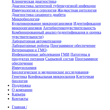
Клиническая диагностика
Диагностика латентной туберкулезной инфекции
Иммунология и серология
Жидкостная цитология
Диагностика сахарного диабета
Микробиология
Культивирование микроорганизмов
Идентификация
микроорганизмов
Антибиотикочувствительность
Комбинированный анализ (идентификация и оценка
чувствительности)
Лабораторная автоматизация
Лабораторные роботы
Программное обеспечение
Ветеринария и ГМО
Инфекционные заболевания
ГМИ
Патогены в
продуктах питания
Сырьевой состав
Программное
обеспечение
Иммунохимия
Биологические и медицинские исследования
Генетика
Конфокальная микроскопия
Клеточная
биология
Поддержка
О компании
Карьера
Контакты
Главная
/