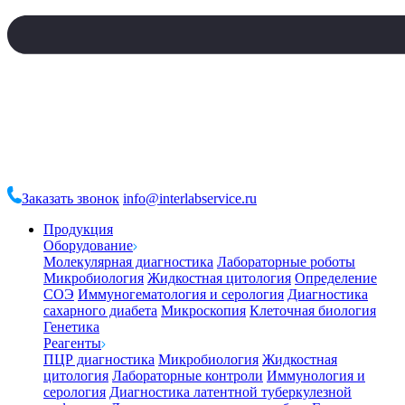
Заказать звонок
info@interlabservice.ru
Продукция
Оборудование
Молекулярная диагностика
Лабораторные роботы
Микробиология
Жидкостная цитология
Определение
СОЭ
Иммуногематология и серология
Диагностика
сахарного диабета
Микроскопия
Клеточная биология
Генетика
Реагенты
ПЦР диагностика
Микробиология
Жидкостная
цитология
Лабораторные контроли
Иммунология и
серология
Диагностика латентной туберкулезной