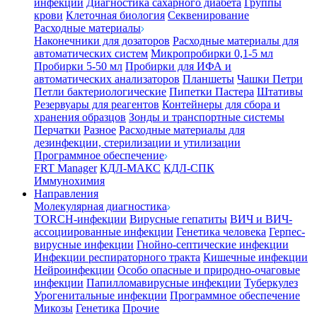
инфекции
Диагностика сахарного диабета
Группы
крови
Клеточная биология
Секвенирование
Расходные материалы
Наконечники для дозаторов
Расходные материалы для
автоматических систем
Микропробирки 0,1-5 мл
Пробирки 5-50 мл
Пробирки для ИФА и
автоматических анализаторов
Планшеты
Чашки Петри
Петли бактериологические
Пипетки Пастера
Штативы
Резервуары для реагентов
Контейнеры для сбора и
хранения образцов
Зонды и транспортные системы
Перчатки
Разное
Расходные материалы для
дезинфекции, стерилизации и утилизации
Программное обеспечение
FRT Manager
КДЛ-МАКС
КДЛ-СПК
Иммунохимия
Направления
Молекулярная диагностика
TORCH-инфекции
Вирусные гепатиты
ВИЧ и ВИЧ-
ассоциированные инфекции
Генетика человека
Герпес-
вирусные инфекции
Гнойно-септические инфекции
Инфекции респираторного тракта
Кишечные инфекции
Нейроинфекции
Особо опасные и природно-очаговые
инфекции
Папилломавирусные инфекции
Туберкулез
Урогенитальные инфекции
Программное обеспечение
Микозы
Генетика
Прочие