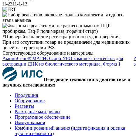
H-2311-1-13
*Проверяйте наличие регистрационного удостоверения.
При его отсутствии товар не предназначен для медицинских
целей на территории РФ.
Сопутствующее оборудование и материалы
АмплиСенс® МАГНО-сорб-УРО комплект реагентов для
экстракции ДНК из биологического материала, Форма 1
э
Передовые технологии в диагностике и
научных исследованиях
Продукция
Оборудование
Реагенты
Расходные материалы
Программное обеспечение
Иммунохимия
Комбинированный анализ (идентификация и оценка
чувствительности)