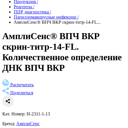
Продукция
/
Реагенты
/
ПЦР диагностика
/
Папилломавирусные инфекции
/
АмплиСенс® ВПЧ ВКР скрин-титр-14-FL...
АмплиСенс® ВПЧ ВКР
скрин-титр-14-FL.
Количественное определение
ДНК ВПЧ ВКР
Распечатать
Поделиться
Кат. Номер: H-2311-1-13
Бренд:
АмплиСенс