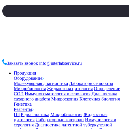
Заказать звонок
info@interlabservice.ru
Продукция
Оборудование
Молекулярная диагностика
Лабораторные роботы
Микробиология
Жидкостная цитология
Определение
СОЭ
Иммуногематология и серология
Диагностика
сахарного диабета
Микроскопия
Клеточная биология
Генетика
Реагенты
ПЦР диагностика
Микробиология
Жидкостная
цитология
Лабораторные контроли
Иммунология и
серология
Диагностика латентной туберкулезной