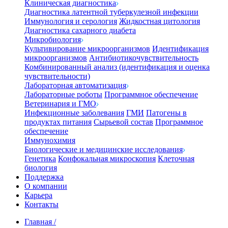
Клиническая диагностика
Диагностика латентной туберкулезной инфекции
Иммунология и серология
Жидкостная цитология
Диагностика сахарного диабета
Микробиология
Культивирование микроорганизмов
Идентификация
микроорганизмов
Антибиотикочувствительность
Комбинированный анализ (идентификация и оценка
чувствительности)
Лабораторная автоматизация
Лабораторные роботы
Программное обеспечение
Ветеринария и ГМО
Инфекционные заболевания
ГМИ
Патогены в
продуктах питания
Сырьевой состав
Программное
обеспечение
Иммунохимия
Биологические и медицинские исследования
Генетика
Конфокальная микроскопия
Клеточная
биология
Поддержка
О компании
Карьера
Контакты
Главная
/