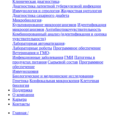
Клиническая диагностика
Диагностика латентной туберкулезной инфекции
Иммунология и серология
Жидкостная цитология
Диагностика сахарного диабета
Микробиология
Культивирование микроорганизмов
Идентификация
микроорганизмов
Антибиотикочувствительность
Комбинированный анализ (идентификация и оценка
чувствительности)
Лабораторная автоматизация
Лабораторные роботы
Программное обеспечение
Ветеринария и ГМО
Инфекционные заболевания
ГМИ
Патогены в
продуктах питания
Сырьевой состав
Программное
обеспечение
Иммунохимия
Биологические и медицинские исследования
Генетика
Конфокальная микроскопия
Клеточная
биология
Поддержка
О компании
Карьера
Контакты
Главная
/