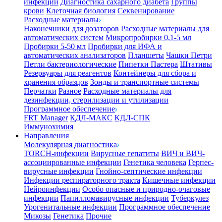
инфекции
Диагностика сахарного диабета
Группы
крови
Клеточная биология
Секвенирование
Расходные материалы
Наконечники для дозаторов
Расходные материалы для
автоматических систем
Микропробирки 0,1-5 мл
Пробирки 5-50 мл
Пробирки для ИФА и
автоматических анализаторов
Планшеты
Чашки Петри
Петли бактериологические
Пипетки Пастера
Штативы
Резервуары для реагентов
Контейнеры для сбора и
хранения образцов
Зонды и транспортные системы
Перчатки
Разное
Расходные материалы для
дезинфекции, стерилизации и утилизации
Программное обеспечение
FRT Manager
КДЛ-МАКС
КДЛ-СПК
Иммунохимия
Направления
Молекулярная диагностика
TORCH-инфекции
Вирусные гепатиты
ВИЧ и ВИЧ-
ассоциированные инфекции
Генетика человека
Герпес-
вирусные инфекции
Гнойно-септические инфекции
Инфекции респираторного тракта
Кишечные инфекции
Нейроинфекции
Особо опасные и природно-очаговые
инфекции
Папилломавирусные инфекции
Туберкулез
Урогенитальные инфекции
Программное обеспечение
Микозы
Генетика
Прочие