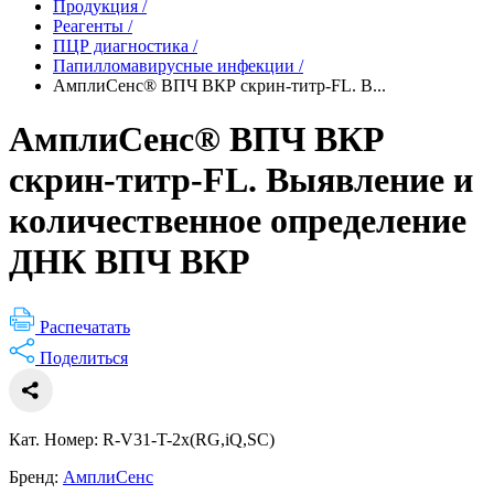
Продукция
/
Реагенты
/
ПЦР диагностика
/
Папилломавирусные инфекции
/
АмплиСенс® ВПЧ ВКР скрин-титр-FL. В...
АмплиСенс® ВПЧ ВКР
скрин-титр-FL. Выявление и
количественное определение
ДНК ВПЧ ВКР
Распечатать
Поделиться
Кат. Номер: R-V31-T-2x(RG,iQ,SC)
Бренд:
АмплиСенс