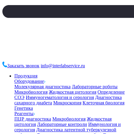
Заказать звонок
info@interlabservice.ru
Продукция
Оборудование
Молекулярная диагностика
Лабораторные роботы
Микробиология
Жидкостная цитология
Определение
СОЭ
Иммуногематология и серология
Диагностика
сахарного диабета
Микроскопия
Клеточная биология
Генетика
Реагенты
ПЦР диагностика
Микробиология
Жидкостная
цитология
Лабораторные контроли
Иммунология и
серология
Диагностика латентной туберкулезной