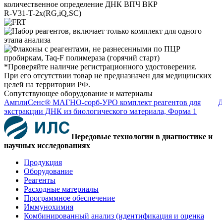
количественное определение ДНК ВПЧ ВКР
R-V31-T-2x(RG,iQ,SC)
*Проверяйте наличие регистрационного удостоверения.
При его отсутствии товар не предназначен для медицинских
целей на территории РФ.
Сопутствующее оборудование и материалы
АмплиСенс® МАГНО-сорб-УРО комплект реагентов для
Д
экстракции ДНК из биологического материала, Форма 1
Передовые технологии в диагностике и
научных исследованиях
Продукция
Оборудование
Реагенты
Расходные материалы
Программное обеспечение
Иммунохимия
Комбинированный анализ (идентификация и оценка