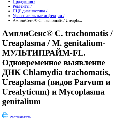
Продукция
/
Реагенты
/
ПЦР диагностика
/
Урогенитальные инфекции
/
АмплиСенс® C. trachomatis / Ureapla...
АмплиСенс® C. trachomatis /
Ureaplasma / M. genitalium-
МУЛЬТИПРАЙМ-FL.
Одновременное выявление
ДНК Chlamydia trachomatis,
Ureaplasma (видов Parvum и
Urealyticum) и Mycoplasma
genitalium
Распечатать