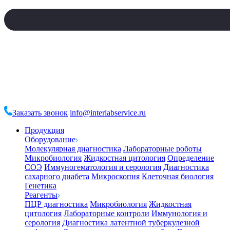
Заказать звонок
info@interlabservice.ru
Продукция
Оборудование
Молекулярная диагностика
Лабораторные роботы
Микробиология
Жидкостная цитология
Определение
СОЭ
Иммуногематология и серология
Диагностика
сахарного диабета
Микроскопия
Клеточная биология
Генетика
Реагенты
ПЦР диагностика
Микробиология
Жидкостная
цитология
Лабораторные контроли
Иммунология и
серология
Диагностика латентной туберкулезной