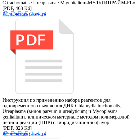
C.trachomatis / Ureaplasma / M.genitalium-МУЛЬТИПРАЙМ-FL»
[PDF, 463 Кб]
Распечатать
Скачать
Инструкция по применению набора реагентов для
одновременного выявления ДНК Chlamydia trachomatis,
Ureaplasma (видов parvum и urealyticum) и Mycoplasma
genitalium в клиническом материале методом полимеразной
цепной реакции (ПЦР) с гибридизационно-флуор
[PDF, 823 Кб]
Распечатать
Скачать