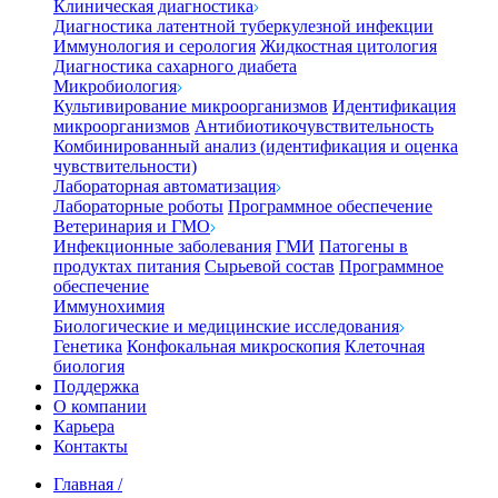
Клиническая диагностика
Диагностика латентной туберкулезной инфекции
Иммунология и серология
Жидкостная цитология
Диагностика сахарного диабета
Микробиология
Культивирование микроорганизмов
Идентификация
микроорганизмов
Антибиотикочувствительность
Комбинированный анализ (идентификация и оценка
чувствительности)
Лабораторная автоматизация
Лабораторные роботы
Программное обеспечение
Ветеринария и ГМО
Инфекционные заболевания
ГМИ
Патогены в
продуктах питания
Сырьевой состав
Программное
обеспечение
Иммунохимия
Биологические и медицинские исследования
Генетика
Конфокальная микроскопия
Клеточная
биология
Поддержка
О компании
Карьера
Контакты
Главная
/