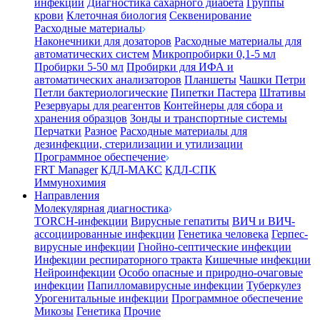
инфекции
Диагностика сахарного диабета
Группы
крови
Клеточная биология
Секвенирование
Расходные материалы
Наконечники для дозаторов
Расходные материалы для
автоматических систем
Микропробирки 0,1-5 мл
Пробирки 5-50 мл
Пробирки для ИФА и
автоматических анализаторов
Планшеты
Чашки Петри
Петли бактериологические
Пипетки Пастера
Штативы
Резервуары для реагентов
Контейнеры для сбора и
хранения образцов
Зонды и транспортные системы
Перчатки
Разное
Расходные материалы для
дезинфекции, стерилизации и утилизации
Программное обеспечение
FRT Manager
КДЛ-МАКС
КДЛ-СПК
Иммунохимия
Направления
Молекулярная диагностика
TORCH-инфекции
Вирусные гепатиты
ВИЧ и ВИЧ-
ассоциированные инфекции
Генетика человека
Герпес-
вирусные инфекции
Гнойно-септические инфекции
Инфекции респираторного тракта
Кишечные инфекции
Нейроинфекции
Особо опасные и природно-очаговые
инфекции
Папилломавирусные инфекции
Туберкулез
Урогенитальные инфекции
Программное обеспечение
Микозы
Генетика
Прочие