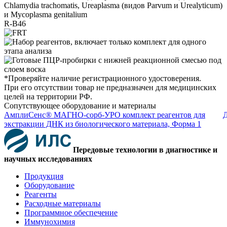
Chlamydia trachomatis, Ureaplasma (видов Parvum и Urealyticum)
и Mycoplasma genitalium
R-B46
*Проверяйте наличие регистрационного удостоверения.
При его отсутствии товар не предназначен для медицинских
целей на территории РФ.
Сопутствующее оборудование и материалы
АмплиСенс® МАГНО-сорб-УРО комплект реагентов для
Д
экстракции ДНК из биологического материала, Форма 1
Передовые технологии в диагностике и
научных исследованиях
Продукция
Оборудование
Реагенты
Расходные материалы
Программное обеспечение
Иммунохимия