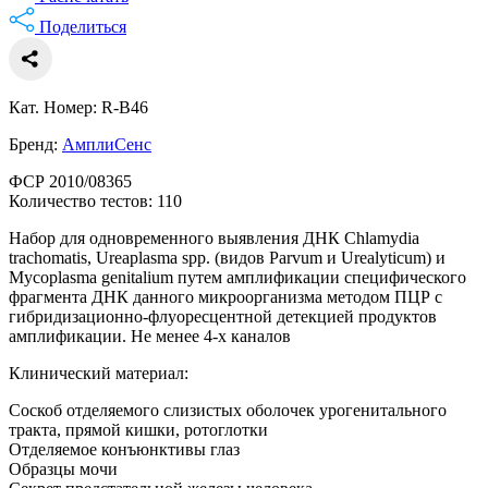
Поделиться
Кат. Номер: R-B46
Бренд:
АмплиСенс
ФСР 2010/08365
Количество тестов: 110
Набор для одновременного выявления ДНК Chlamydia
trachomatis, Ureaplasma spp. (видов Parvum и Urealyticum) и
Mycoplasma genitalium путем амплификации специфического
фрагмента ДНК данного микроорганизма методом ПЦР с
гибридизационно-флуоресцентной детекцией продуктов
амплификации. Не менее 4-х каналов
Клинический материал:
Соскоб отделяемого слизистых оболочек урогенитального
тракта, прямой кишки, ротоглотки
Отделяемое конъюнктивы глаз
Образцы мочи