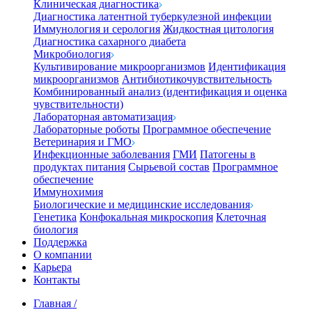
Клиническая диагностика
Диагностика латентной туберкулезной инфекции
Иммунология и серология
Жидкостная цитология
Диагностика сахарного диабета
Микробиология
Культивирование микроорганизмов
Идентификация
микроорганизмов
Антибиотикочувствительность
Комбинированный анализ (идентификация и оценка
чувствительности)
Лабораторная автоматизация
Лабораторные роботы
Программное обеспечение
Ветеринария и ГМО
Инфекционные заболевания
ГМИ
Патогены в
продуктах питания
Сырьевой состав
Программное
обеспечение
Иммунохимия
Биологические и медицинские исследования
Генетика
Конфокальная микроскопия
Клеточная
биология
Поддержка
О компании
Карьера
Контакты
Главная
/