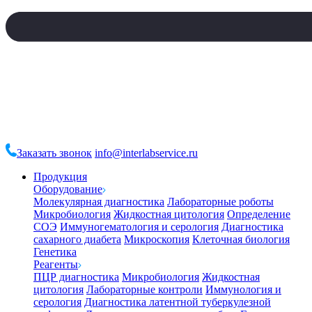
Заказать звонок
info@interlabservice.ru
Продукция
Оборудование
Молекулярная диагностика
Лабораторные роботы
Микробиология
Жидкостная цитология
Определение
СОЭ
Иммуногематология и серология
Диагностика
сахарного диабета
Микроскопия
Клеточная биология
Генетика
Реагенты
ПЦР диагностика
Микробиология
Жидкостная
цитология
Лабораторные контроли
Иммунология и
серология
Диагностика латентной туберкулезной