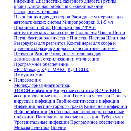
инфекции
Диагностика сахарного диабета
Группы
крови
Клеточная биология
Секвенирование
Расходные материалы
Наконечники для дозаторов
Расходные материалы для
автоматических систем
Микропробирки 0,1-5 мл
Пробирки 5-50 мл
Пробирки для ИФА и
автоматических анализаторов
Планшеты
Чашки Петри
Петли бактериологические
Пипетки Пастера
Штативы
Резервуары для реагентов
Контейнеры для сбора и
хранения образцов
Зонды и транспортные системы
Перчатки
Разное
Расходные материалы для
дезинфекции, стерилизации и утилизации
Программное обеспечение
FRT Manager
КДЛ-МАКС
КДЛ-СПК
Иммунохимия
Направления
Молекулярная диагностика
TORCH-инфекции
Вирусные гепатиты
ВИЧ и ВИЧ-
ассоциированные инфекции
Генетика человека
Герпес-
вирусные инфекции
Гнойно-септические инфекции
Инфекции респираторного тракта
Кишечные инфекции
Нейроинфекции
Особо опасные и природно-очаговые
инфекции
Папилломавирусные инфекции
Туберкулез
Урогенитальные инфекции
Программное обеспечение
Микозы
Генетика
Прочие