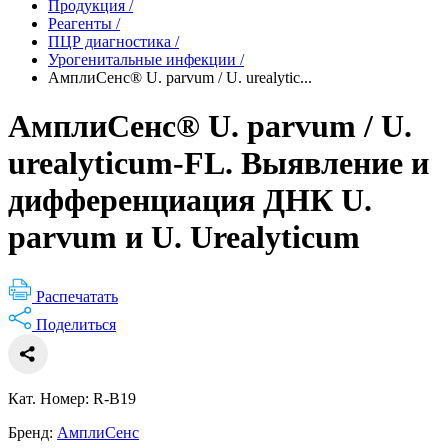
Продукция
/
Реагенты
/
ПЦР диагностика
/
Урогенитальные инфекции
/
АмплиСенс® U. parvum / U. urealytic...
АмплиСенс® U. parvum / U.
urealyticum-FL. Выявление и
дифференциация ДНК U.
parvum и U. Urealyticum
Распечатать
Поделиться
Кат. Номер: R-B19
Бренд:
АмплиСенс