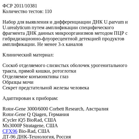
ФСР 2011/10381
Количество тестов: 110
Набор для выявления и дифференциации ДНК U.parvum и
U.urealyticum путем амплификации специфического
фрагмента ДНК данных микроорганизмов методом ПЦР с
гибридизационно-флуоресцентной детекцией продуктов
амплификации. Не менее 3-х каналов
Клинический материал:
Соскоб отделяемого слизистых оболочек урогенитального
тракта, прямой кишки, ротоглотки
Отделяемое конъюнктивы глаз
Образцы мочи
Секрет предстательной железы человека
Адаптирован к приборам:
Rotor-Gene 3000/6000 Corbett Research, Австралия
Rotor-Gene Q Qiagen, Германия
iCycler iQ5 BioRad, США
Mx3000P Stratagene, США
CFX96
Bio-Rad, США
ДТ-96 ДНК-Технология, Россия