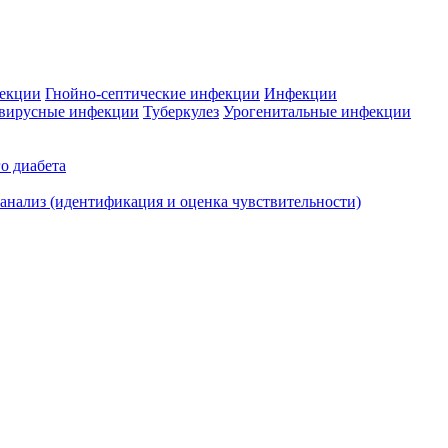
фекции
Гнойно-септические инфекции
Инфекции
вирусные инфекции
Туберкулез
Урогенитальные инфекции
о диабета
нализ (идентификация и оценка чувствительности)