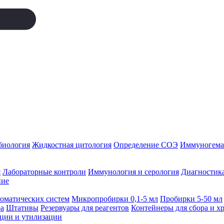
биология
Жидкостная цитология
Определение СОЭ
Иммуногемат
я
Лабораторные контроли
Иммунология и серология
Диагностика
ние
томатических систем
Микропробирки 0,1-5 мл
Пробирки 5-50 мл
а
Штативы
Резервуары для реагентов
Контейнеры для сбора и х
ации и утилизации