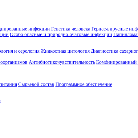
циированные инфекции
Генетика человека
Герпес-вирусные ин
кции
Особо опасные и природно-очаговые инфекции
Папиллома
логия и серология
Жидкостная цитология
Диагностика сахарног
оорганизмов
Антибиотикочувствительность
Комбинированный а
 питания
Сырьевой состав
Программное обеспечение
я