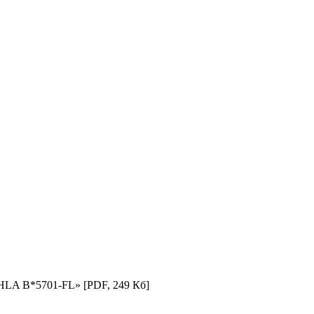
н HLA B*5701-FL»
[PDF, 249 Кб]