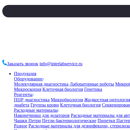
Заказать звонок
info@interlabservice.ru
Продукция
Оборудование
Молекулярная диагностика
Лабораторные роботы
Микро
Микроскопия
Клеточная биология
Генетика
Реагенты
ПЦР диагностика
Микробиология
Жидкостная цитологи
диабета
Группы крови
Клеточная биология
Секвенирова
Расходные материалы
Наконечники для дозаторов
Расходные материалы для ав
Чашки Петри
Петли бактериологические
Пипетки Пастер
Разное
Расходные материалы для дезинфекции, стерилиз