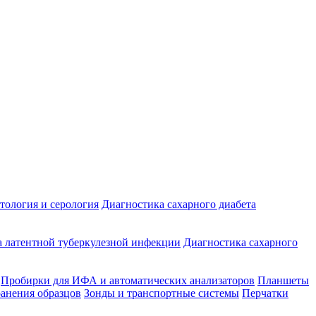
ология и серология
Диагностика сахарного диабета
 латентной туберкулезной инфекции
Диагностика сахарного
Пробирки для ИФА и автоматических анализаторов
Планшеты
ранения образцов
Зонды и транспортные системы
Перчатки