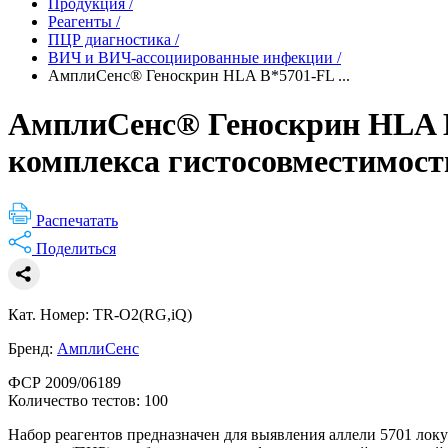
Продукция
/
Реагенты
/
ПЦР диагностика
/
ВИЧ и ВИЧ-ассоциированные инфекции
/
АмплиСенс® Геноскрин HLA B*5701-FL ...
АмплиСенс® Геноскрин HLA B*
комплекса гистосовместимост
Распечатать
Поделиться
Кат. Номер: TR-O2(RG,iQ)
Бренд:
АмплиСенс
ФСР 2009/06189
Количество тестов: 100
Набор реагентов предназначен для выявления аллели 5701 лок