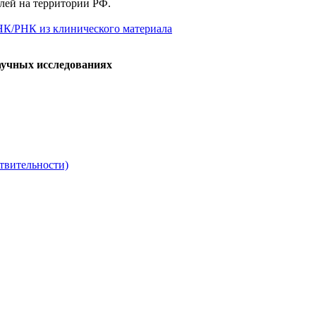
елей на территории РФ.
НК/РНК из клинического материала
аучных исследованиях
твительности)