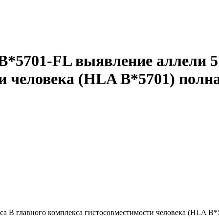
5701-FL выявление аллели 57
и человека (HLA B*5701) полн
уса В главного комплекса гистосовместимости человека (HLA B