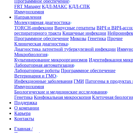
Программное обеспечение
FRT Manager
КДЛ-МАКС
КДЛ-СПК
Иммунохимия
Направления
Молекулярная диагностика
TORCH-инфекции
Вирусные гепатиты
ВИЧ и ВИЧ-ассо
респираторного тракта
Кишечные инфекции
Нейроинфе
Программное обеспечение
Микозы
Генетика
Прочие
Клиническая диагностика
Диагностика латентной туберкулезной инфекции
Иммуно
Микробиология
Культивирование микроорганизмов
Идентификация микр
Лабораторная автоматизация
Лабораторные роботы
Программное обеспечение
Ветеринария и ГМО
Инфекционные заболевания
ГМИ
Патогены в продуктах
Иммунохимия
Биологические и медицинские исследования
Генетика
Конфокальная микроскопия
Клеточная биологи
Поддержка
О компании
Карьера
Контакты
Главная
/