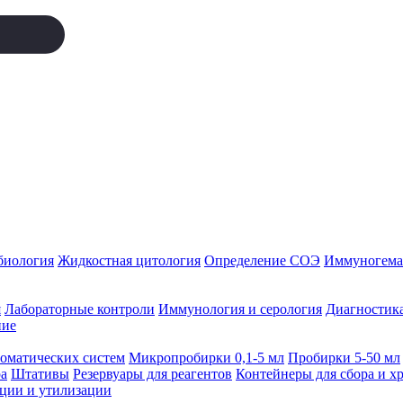
биология
Жидкостная цитология
Определение СОЭ
Иммуногемат
я
Лабораторные контроли
Иммунология и серология
Диагностика
ние
томатических систем
Микропробирки 0,1-5 мл
Пробирки 5-50 мл
а
Штативы
Резервуары для реагентов
Контейнеры для сбора и х
ации и утилизации