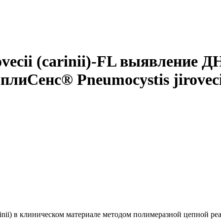
vecii (carinii)-FL выявление Д
иСенс® Pneumocystis jirovecii
carinii) в клиническом материале методом полимеразной цепной 