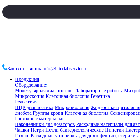
Заказать звонок
info@interlabservice.ru
Продукция
Оборудование
Молекулярная диагностика
Лабораторные роботы
Микро
Микроскопия
Клеточная биология
Генетика
Реагенты
ПЦР диагностика
Микробиология
Жидкостная цитологи
диабета
Группы крови
Клеточная биология
Секвенирова
Расходные материалы
Наконечники для дозаторов
Расходные материалы для ав
Чашки Петри
Петли бактериологические
Пипетки Пастер
Разное
Расходные материалы для дезинфекции, стерилиз