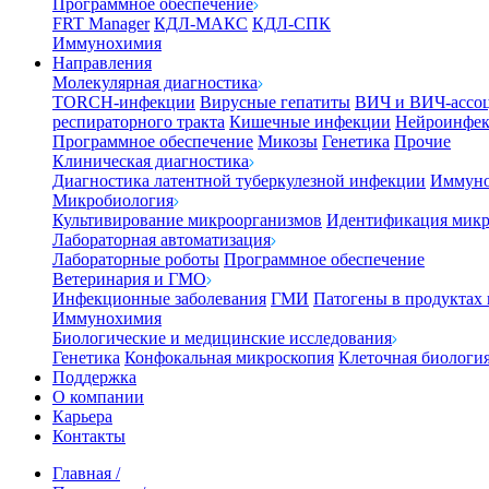
Программное обеспечение
FRT Manager
КДЛ-МАКС
КДЛ-СПК
Иммунохимия
Направления
Молекулярная диагностика
TORCH-инфекции
Вирусные гепатиты
ВИЧ и ВИЧ-ассо
респираторного тракта
Кишечные инфекции
Нейроинфе
Программное обеспечение
Микозы
Генетика
Прочие
Клиническая диагностика
Диагностика латентной туберкулезной инфекции
Иммуно
Микробиология
Культивирование микроорганизмов
Идентификация микр
Лабораторная автоматизация
Лабораторные роботы
Программное обеспечение
Ветеринария и ГМО
Инфекционные заболевания
ГМИ
Патогены в продуктах
Иммунохимия
Биологические и медицинские исследования
Генетика
Конфокальная микроскопия
Клеточная биологи
Поддержка
О компании
Карьера
Контакты
Главная
/