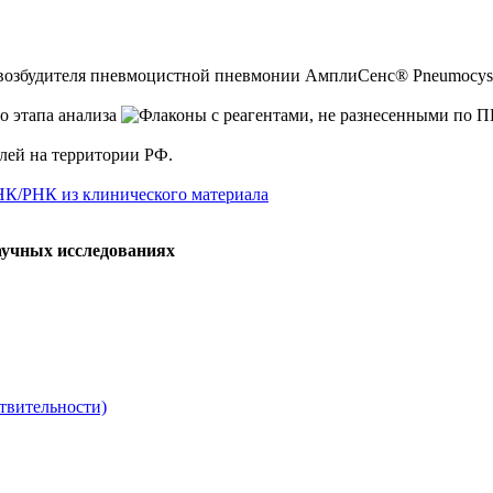
 возбудителя пневмоцистной пневмонии АмплиСенс® Pneumocystis j
елей на территории РФ.
НК/РНК из клинического материала
аучных исследованиях
твительности)