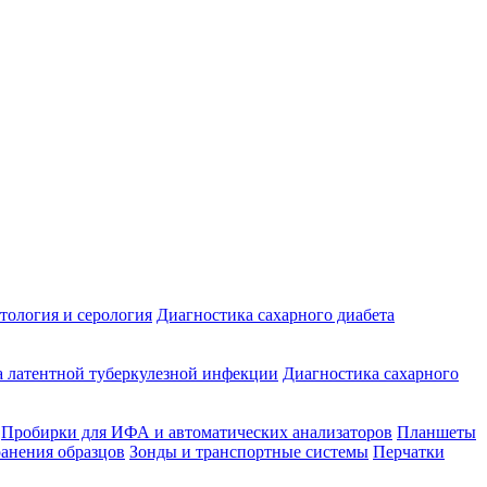
ология и серология
Диагностика сахарного диабета
 латентной туберкулезной инфекции
Диагностика сахарного
Пробирки для ИФА и автоматических анализаторов
Планшеты
ранения образцов
Зонды и транспортные системы
Перчатки