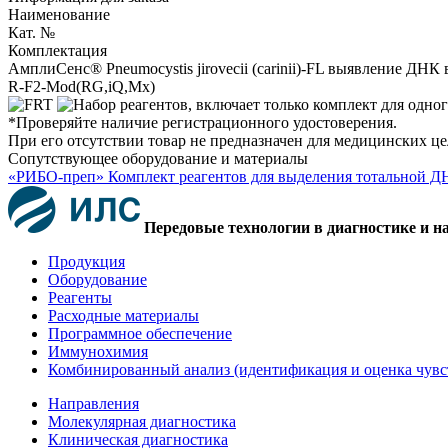
Наименование
Кат. №
Комплектация
АмплиСенс® Pneumocystis jirovecii (carinii)-FL выявление ДНК
R-F2-Mod(RG,iQ,Mx)
*Проверяйте наличие регистрационного удостоверения.
При его отсутствии товар не предназначен для медицинских ц
Сопутствующее оборудование и материалы
«РИБО-преп» Комплект реагентов для выделения тотальной Д
Передовые технологии в диагностике и н
Продукция
Оборудование
Реагенты
Расходные материалы
Программное обеспечение
Иммунохимия
Комбинированный анализ (идентификация и оценка чувс
Направления
Молекулярная диагностика
Клиническая диагностика