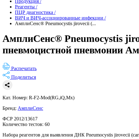
Продукция
/
Реагенты
/
ПЦР диагностика
/
ВИЧ и ВИЧ-ассоциированные инфекции
/
АмплиСенс® Pneumocystis jirovecii (...
АмплиСенс® Pneumocystis jiro
пневмоцистной пневмонии Ампл
Распечатать
Поделиться
Кат. Номер: R-F2-Mod(RG,iQ,Mx)
Бренд:
АмплиСенс
ФСР 2012/13617
Количество тестов: 60
Набора реагентов для выявления ДНК Pneumocystis jirovecii (