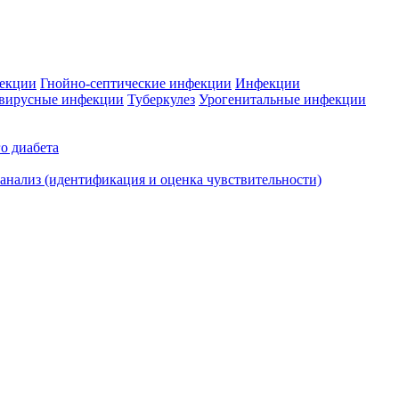
фекции
Гнойно-септические инфекции
Инфекции
вирусные инфекции
Туберкулез
Урогенитальные инфекции
о диабета
нализ (идентификация и оценка чувствительности)