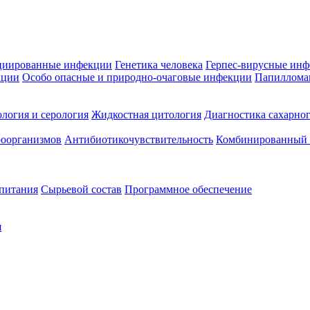
циированные инфекции
Генетика человека
Герпес-вирусные ин
кции
Особо опасные и природно-очаговые инфекции
Папиллома
логия и серология
Жидкостная цитология
Диагностика сахарног
оорганизмов
Антибиотикочувствительность
Комбинированный а
 питания
Сырьевой состав
Программное обеспечение
я