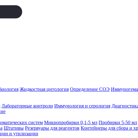
биология
Жидкостная цитология
Определение СОЭ
Иммуногемат
я
Лабораторные контроли
Иммунология и серология
Диагностика
ние
томатических систем
Микропробирки 0,1-5 мл
Пробирки 5-50 мл
а
Штативы
Резервуары для реагентов
Контейнеры для сбора и х
ации и утилизации