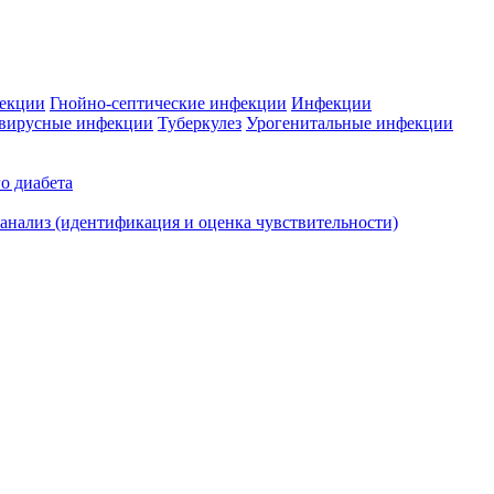
фекции
Гнойно-септические инфекции
Инфекции
вирусные инфекции
Туберкулез
Урогенитальные инфекции
о диабета
нализ (идентификация и оценка чувствительности)