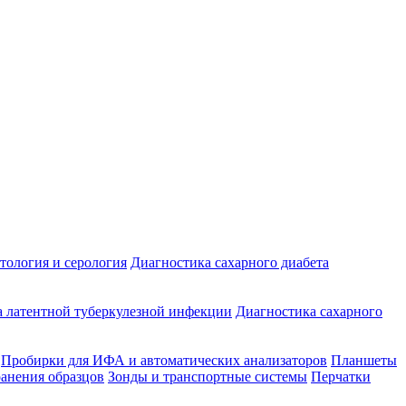
ология и серология
Диагностика сахарного диабета
 латентной туберкулезной инфекции
Диагностика сахарного
Пробирки для ИФА и автоматических анализаторов
Планшеты
ранения образцов
Зонды и транспортные системы
Перчатки