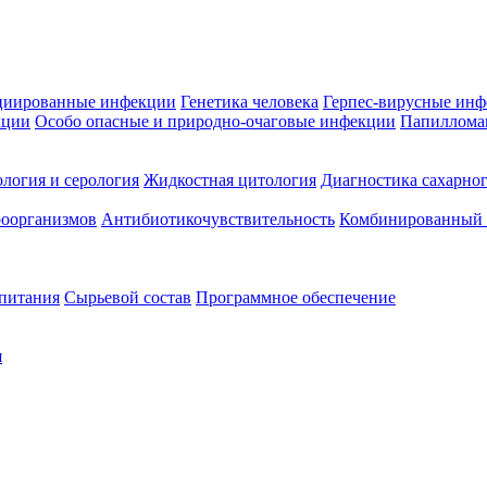
циированные инфекции
Генетика человека
Герпес-вирусные ин
кции
Особо опасные и природно-очаговые инфекции
Папиллома
логия и серология
Жидкостная цитология
Диагностика сахарног
оорганизмов
Антибиотикочувствительность
Комбинированный а
 питания
Сырьевой состав
Программное обеспечение
я