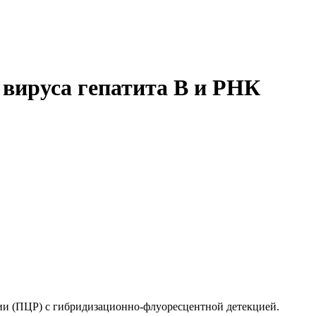
ируса гепатита В и РНК
ии (ПЦР) с гибридизационно-флуоресцентной детекцией.