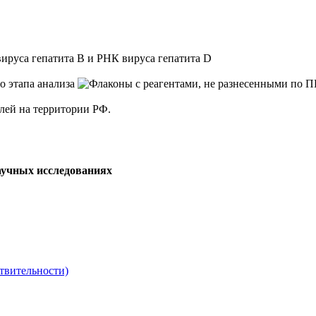
уса гепатита В и РНК вируса гепатита D
елей на территории РФ.
аучных исследованиях
твительности)