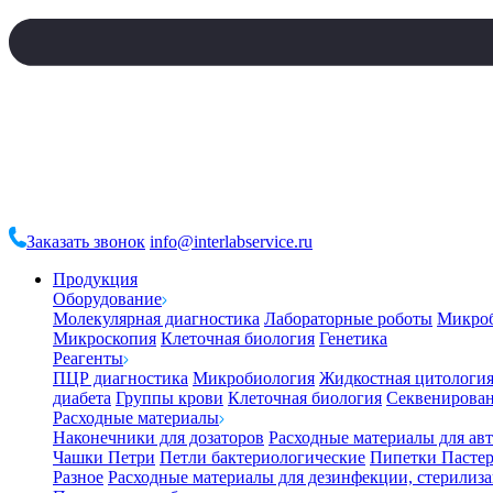
Заказать звонок
info@interlabservice.ru
Продукция
Оборудование
Молекулярная диагностика
Лабораторные роботы
Микро
Микроскопия
Клеточная биология
Генетика
Реагенты
ПЦР диагностика
Микробиология
Жидкостная цитологи
диабета
Группы крови
Клеточная биология
Секвенирова
Расходные материалы
Наконечники для дозаторов
Расходные материалы для ав
Чашки Петри
Петли бактериологические
Пипетки Пастер
Разное
Расходные материалы для дезинфекции, стерилиз