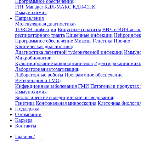
Программное обеспечение
FRT Manager
КДЛ-МАКС
КДЛ-СПК
Иммунохимия
Направления
Молекулярная диагностика
TORCH-инфекции
Вирусные гепатиты
ВИЧ и ВИЧ-ассо
респираторного тракта
Кишечные инфекции
Нейроинфе
Программное обеспечение
Микозы
Генетика
Прочие
Клиническая диагностика
Диагностика латентной туберкулезной инфекции
Иммуно
Микробиология
Культивирование микроорганизмов
Идентификация микр
Лабораторная автоматизация
Лабораторные роботы
Программное обеспечение
Ветеринария и ГМО
Инфекционные заболевания
ГМИ
Патогены в продуктах
Иммунохимия
Биологические и медицинские исследования
Генетика
Конфокальная микроскопия
Клеточная биологи
Поддержка
О компании
Карьера
Контакты
Главная
/