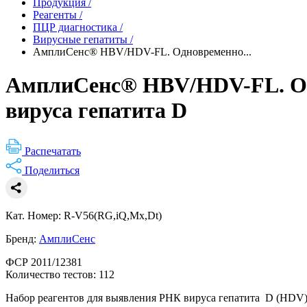
Продукция
/
Реагенты
/
ПЦР диагностика
/
Вирусные гепатиты
/
АмплиСенс® HBV/HDV-FL. Одновременно...
АмплиСенс® HBV/HDV-FL. Од
вируса гепатита D
Распечатать
Поделиться
Кат. Номер: R-V56(RG,iQ,Mx,Dt)
Бренд:
АмплиСенс
ФСР 2011/12381
Количество тестов: 112
Набор реагентов для выявления РНК вируса гепатита D (HDV)