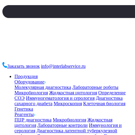
Заказать звонок
info@interlabservice.ru
Продукция
Оборудование
Молекулярная диагностика
Лабораторные роботы
Микробиология
Жидкостная цитология
Определение
СОЭ
Иммуногематология и серология
Диагностика
сахарного диабета
Микроскопия
Клеточная биология
Генетика
Реагенты
ПЦР диагностика
Микробиология
Жидкостная
цитология
Лабораторные контроли
Иммунология и
серология
Диагностика латентной туберкулезной