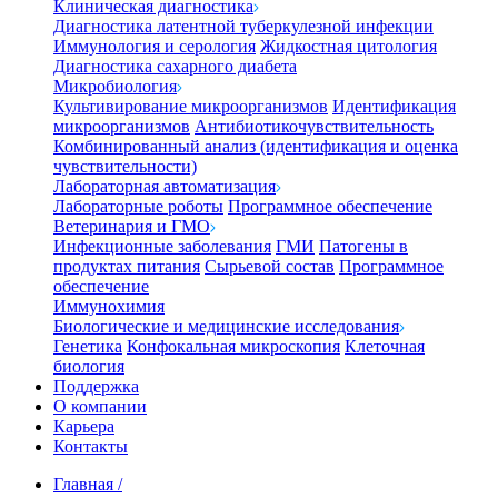
Клиническая диагностика
Диагностика латентной туберкулезной инфекции
Иммунология и серология
Жидкостная цитология
Диагностика сахарного диабета
Микробиология
Культивирование микроорганизмов
Идентификация
микроорганизмов
Антибиотикочувствительность
Комбинированный анализ (идентификация и оценка
чувствительности)
Лабораторная автоматизация
Лабораторные роботы
Программное обеспечение
Ветеринария и ГМО
Инфекционные заболевания
ГМИ
Патогены в
продуктах питания
Сырьевой состав
Программное
обеспечение
Иммунохимия
Биологические и медицинские исследования
Генетика
Конфокальная микроскопия
Клеточная
биология
Поддержка
О компании
Карьера
Контакты
Главная
/