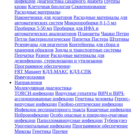
инфекции
Диагностика сахарного диабета
Группы
крови
Клеточная биология
Секвенирование
Расходные материалы
Наконечники для дозаторов
Расходные материалы для
автоматических систем
Микропробирки 0,1-5 мл
Пробирки 5-50 мл
Пробирки для ИФА и
автоматических анализаторов
Планшеты
Чашки Петри
Петли бактериологические
Пипетки Пастера
Штативы
Резервуары для реагентов
Контейнеры для сбора и
хранения образцов
Зонды и транспортные системы
Перчатки
Разное
Расходные материалы для
дезинфекции, стерилизации и утилизации
Программное обеспечение
FRT Manager
КДЛ-МАКС
КДЛ-СПК
Иммунохимия
Направления
Молекулярная диагностика
TORCH-инфекции
Вирусные гепатиты
ВИЧ и ВИЧ-
ассоциированные инфекции
Генетика человека
Герпес-
вирусные инфекции
Гнойно-септические инфекции
Инфекции респираторного тракта
Кишечные инфекции
Нейроинфекции
Особо опасные и природно-очаговые
инфекции
Папилломавирусные инфекции
Туберкулез
Урогенитальные инфекции
Программное обеспечение
Микозы
Генетика
Прочие