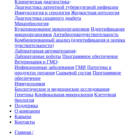
Клиническая диагностика
Диагностика латентной туберкулезной инфекции
Иммунология и серология
Жидкостная цитология
Диагностика сахарного диабета
Микробиология
Культивирование микроорганизмов
Идентификация
микроорганизмов
Антибиотикочувствительность
Комбинированный анализ (идентификация и оценка
чувствительности)
Лабораторная автоматизация
Лабораторные роботы
Программное обеспечение
Ветеринария и ГМО
Инфекционные заболевания
ГМИ
Патогены в
продуктах питания
Сырьевой состав
Программное
обеспечение
Иммунохимия
Биологические и медицинские исследования
Генетика
Конфокальная микроскопия
Клеточная
биология
Поддержка
О компании
Карьера
Контакты
Главная
/