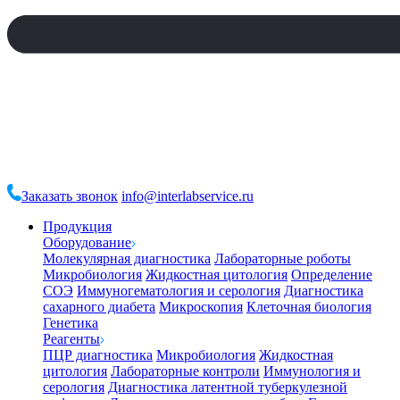
Заказать звонок
info@interlabservice.ru
Продукция
Оборудование
Молекулярная диагностика
Лабораторные роботы
Микробиология
Жидкостная цитология
Определение
СОЭ
Иммуногематология и серология
Диагностика
сахарного диабета
Микроскопия
Клеточная биология
Генетика
Реагенты
ПЦР диагностика
Микробиология
Жидкостная
цитология
Лабораторные контроли
Иммунология и
серология
Диагностика латентной туберкулезной