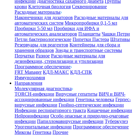
инфекции
Диагностика сахарного диабета
Группы
крови
Клеточная биология
Секвенирование
Расходные материалы
Наконечники для дозаторов
Расходные материалы для
автоматических систем
Микропробирки 0,1-5 мл
Пробирки 5-50 мл
Пробирки для ИФА и
автоматических анализаторов
Планшеты
Чашки Петри
Петли бактериологические
Пипетки Пастера
Штативы
Резервуары для реагентов
Контейнеры для сбора и
хранения образцов
Зонды и транспортные системы
Перчатки
Разное
Расходные материалы для
дезинфекции, стерилизации и утилизации
Программное обеспечение
FRT Manager
КДЛ-МАКС
КДЛ-СПК
Иммунохимия
Направления
Молекулярная диагностика
TORCH-инфекции
Вирусные гепатиты
ВИЧ и ВИЧ-
ассоциированные инфекции
Генетика человека
Герпес-
вирусные инфекции
Гнойно-септические инфекции
Инфекции респираторного тракта
Кишечные инфекции
Нейроинфекции
Особо опасные и природно-очаговые
инфекции
Папилломавирусные инфекции
Туберкулез
Урогенитальные инфекции
Программное обеспечение
Микозы
Генетика
Прочие