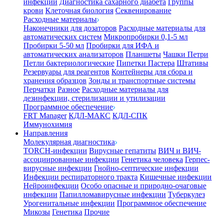
инфекции
Диагностика сахарного диабета
Группы
крови
Клеточная биология
Секвенирование
Расходные материалы
Наконечники для дозаторов
Расходные материалы для
автоматических систем
Микропробирки 0,1-5 мл
Пробирки 5-50 мл
Пробирки для ИФА и
автоматических анализаторов
Планшеты
Чашки Петри
Петли бактериологические
Пипетки Пастера
Штативы
Резервуары для реагентов
Контейнеры для сбора и
хранения образцов
Зонды и транспортные системы
Перчатки
Разное
Расходные материалы для
дезинфекции, стерилизации и утилизации
Программное обеспечение
FRT Manager
КДЛ-МАКС
КДЛ-СПК
Иммунохимия
Направления
Молекулярная диагностика
TORCH-инфекции
Вирусные гепатиты
ВИЧ и ВИЧ-
ассоциированные инфекции
Генетика человека
Герпес-
вирусные инфекции
Гнойно-септические инфекции
Инфекции респираторного тракта
Кишечные инфекции
Нейроинфекции
Особо опасные и природно-очаговые
инфекции
Папилломавирусные инфекции
Туберкулез
Урогенитальные инфекции
Программное обеспечение
Микозы
Генетика
Прочие