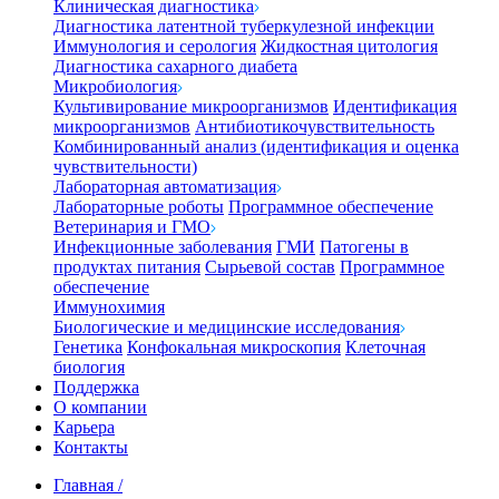
Клиническая диагностика
Диагностика латентной туберкулезной инфекции
Иммунология и серология
Жидкостная цитология
Диагностика сахарного диабета
Микробиология
Культивирование микроорганизмов
Идентификация
микроорганизмов
Антибиотикочувствительность
Комбинированный анализ (идентификация и оценка
чувствительности)
Лабораторная автоматизация
Лабораторные роботы
Программное обеспечение
Ветеринария и ГМО
Инфекционные заболевания
ГМИ
Патогены в
продуктах питания
Сырьевой состав
Программное
обеспечение
Иммунохимия
Биологические и медицинские исследования
Генетика
Конфокальная микроскопия
Клеточная
биология
Поддержка
О компании
Карьера
Контакты
Главная
/