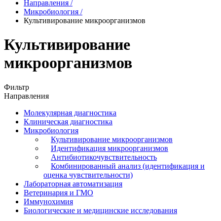
Направления
/
Микробиология
/
Культивирование микроорганизмов
Культивирование
микроорганизмов
Фильтр
Направления
Молекулярная диагностика
Клиническая диагностика
Микробиология
Культивирование микроорганизмов
Идентификация микроорганизмов
Антибиотикочувствительность
Комбинированный анализ (идентификация и
оценка чувствительности)
Лабораторная автоматизация
Ветеринария и ГМО
Иммунохимия
Биологические и медицинские исследования