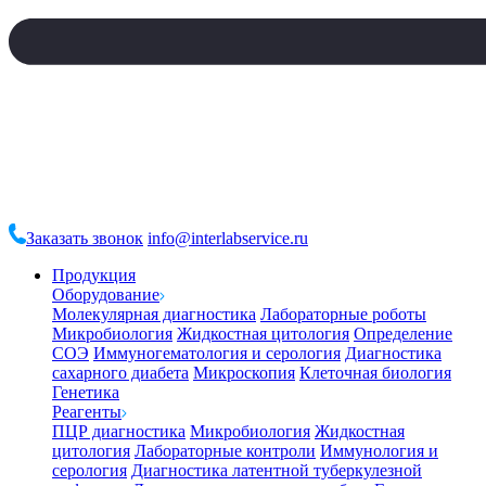
Заказать звонок
info@interlabservice.ru
Продукция
Оборудование
Молекулярная диагностика
Лабораторные роботы
Микробиология
Жидкостная цитология
Определение
СОЭ
Иммуногематология и серология
Диагностика
сахарного диабета
Микроскопия
Клеточная биология
Генетика
Реагенты
ПЦР диагностика
Микробиология
Жидкостная
цитология
Лабораторные контроли
Иммунология и
серология
Диагностика латентной туберкулезной