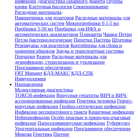
инфекции
Диагностика сахарного диабета
Группы
крови
Клеточная биология
Секвенирование
Расходные материалы
Наконечники для дозаторов
Расходные материалы для
автоматических систем
Микропробирки 0,1-5 мл
Пробирки 5-50 мл
Пробирки для ИФА и
автоматических анализаторов
Планшеты
Чашки Петри
Петли бактериологические
Пипетки Пастера
Штативы
Резервуары для реагентов
Контейнеры для сбора и
хранения образцов
Зонды и транспортные системы
Перчатки
Разное
Расходные материалы для
дезинфекции, стерилизации и утилизации
Программное обеспечение
FRT Manager
КДЛ-МАКС
КДЛ-СПК
Иммунохимия
Направления
Молекулярная диагностика
TORCH-инфекции
Вирусные гепатиты
ВИЧ и ВИЧ-
ассоциированные инфекции
Генетика человека
Герпес-
вирусные инфекции
Гнойно-септические инфекции
Инфекции респираторного тракта
Кишечные инфекции
Нейроинфекции
Особо опасные и природно-очаговые
инфекции
Папилломавирусные инфекции
Туберкулез
Урогенитальные инфекции
Программное обеспечение
Микозы
Генетика
Прочие