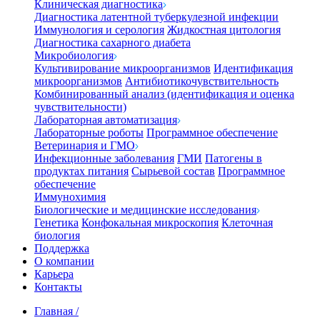
Клиническая диагностика
Диагностика латентной туберкулезной инфекции
Иммунология и серология
Жидкостная цитология
Диагностика сахарного диабета
Микробиология
Культивирование микроорганизмов
Идентификация
микроорганизмов
Антибиотикочувствительность
Комбинированный анализ (идентификация и оценка
чувствительности)
Лабораторная автоматизация
Лабораторные роботы
Программное обеспечение
Ветеринария и ГМО
Инфекционные заболевания
ГМИ
Патогены в
продуктах питания
Сырьевой состав
Программное
обеспечение
Иммунохимия
Биологические и медицинские исследования
Генетика
Конфокальная микроскопия
Клеточная
биология
Поддержка
О компании
Карьера
Контакты
Главная
/