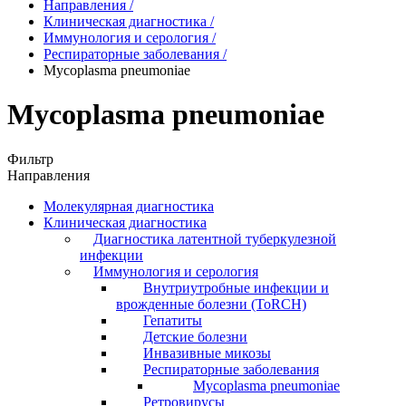
Направления
/
Клиническая диагностика
/
Иммунология и серология
/
Респираторные заболевания
/
Mycoplasma pneumoniae
Mycoplasma pneumoniae
Фильтр
Направления
Молекулярная диагностика
Клиническая диагностика
Диагностика латентной туберкулезной
инфекции
Иммунология и серология
Внутриутробные инфекции и
врожденные болезни (ToRCH)
Гепатиты
Детские болезни
Инвазивные микозы
Респираторные заболевания
Mycoplasma pneumoniae
Ретровирусы