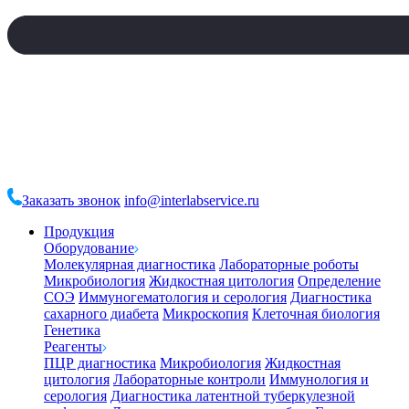
Заказать звонок
info@interlabservice.ru
Продукция
Оборудование
Молекулярная диагностика
Лабораторные роботы
Микробиология
Жидкостная цитология
Определение
СОЭ
Иммуногематология и серология
Диагностика
сахарного диабета
Микроскопия
Клеточная биология
Генетика
Реагенты
ПЦР диагностика
Микробиология
Жидкостная
цитология
Лабораторные контроли
Иммунология и
серология
Диагностика латентной туберкулезной