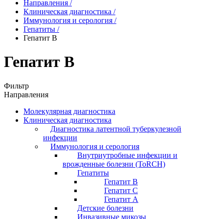
Направления
/
Клиническая диагностика
/
Иммунология и серология
/
Гепатиты
/
Гепатит B
Гепатит B
Фильтр
Направления
Молекулярная диагностика
Клиническая диагностика
Диагностика латентной туберкулезной
инфекции
Иммунология и серология
Внутриутробные инфекции и
врожденные болезни (ToRCH)
Гепатиты
Гепатит B
Гепатит C
Гепатит А
Детские болезни
Инвазивные микозы