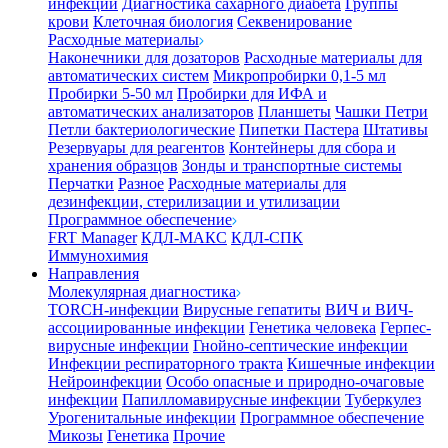
инфекции
Диагностика сахарного диабета
Группы
крови
Клеточная биология
Секвенирование
Расходные материалы
Наконечники для дозаторов
Расходные материалы для
автоматических систем
Микропробирки 0,1-5 мл
Пробирки 5-50 мл
Пробирки для ИФА и
автоматических анализаторов
Планшеты
Чашки Петри
Петли бактериологические
Пипетки Пастера
Штативы
Резервуары для реагентов
Контейнеры для сбора и
хранения образцов
Зонды и транспортные системы
Перчатки
Разное
Расходные материалы для
дезинфекции, стерилизации и утилизации
Программное обеспечение
FRT Manager
КДЛ-МАКС
КДЛ-СПК
Иммунохимия
Направления
Молекулярная диагностика
TORCH-инфекции
Вирусные гепатиты
ВИЧ и ВИЧ-
ассоциированные инфекции
Генетика человека
Герпес-
вирусные инфекции
Гнойно-септические инфекции
Инфекции респираторного тракта
Кишечные инфекции
Нейроинфекции
Особо опасные и природно-очаговые
инфекции
Папилломавирусные инфекции
Туберкулез
Урогенитальные инфекции
Программное обеспечение
Микозы
Генетика
Прочие