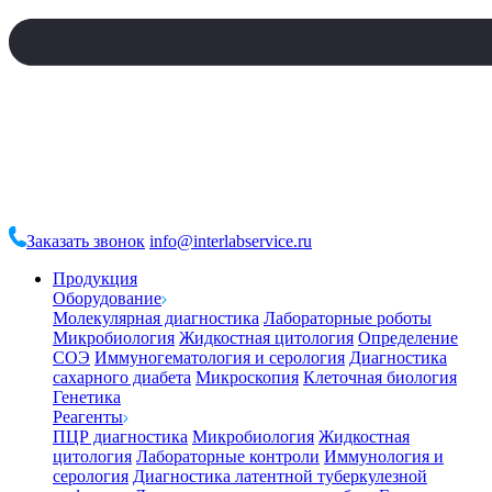
Заказать звонок
info@interlabservice.ru
Продукция
Оборудование
Молекулярная диагностика
Лабораторные роботы
Микробиология
Жидкостная цитология
Определение
СОЭ
Иммуногематология и серология
Диагностика
сахарного диабета
Микроскопия
Клеточная биология
Генетика
Реагенты
ПЦР диагностика
Микробиология
Жидкостная
цитология
Лабораторные контроли
Иммунология и
серология
Диагностика латентной туберкулезной