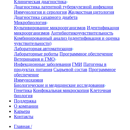
Клиническая диагностика
Диагностика латентной туберкулезной инфекции
Иммунология и серология
Жидкостная цитология
Диагностика сахарного диабета
Микробиология
Культивирование микроорганизмов
Идентификация
микроорганизмов
Антибиотикочувствительность
Комбинированный анализ (идентификация и оценка
чувствительности)
Лабораторная автоматизация
Лабораторные роботы
Программное обеспечение
Ветеринария и ГМО
Инфекционные заболевания
ГМИ
Патогены в
продуктах питания
Сырьевой состав
Программное
обеспечение
Иммунохимия
Биологические и медицинские исследования
Генетика
Конфокальная микроскопия
Клеточная
биология
Поддержка
О компании
Карьера
Контакты
Главная
/