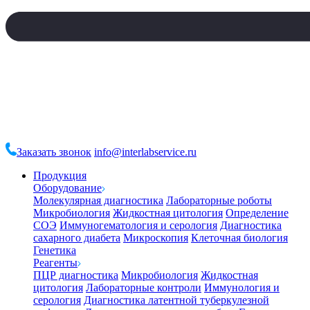
Заказать звонок
info@interlabservice.ru
Продукция
Оборудование
Молекулярная диагностика
Лабораторные роботы
Микробиология
Жидкостная цитология
Определение
СОЭ
Иммуногематология и серология
Диагностика
сахарного диабета
Микроскопия
Клеточная биология
Генетика
Реагенты
ПЦР диагностика
Микробиология
Жидкостная
цитология
Лабораторные контроли
Иммунология и
серология
Диагностика латентной туберкулезной