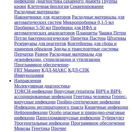
инфекции
Диагностика сахарного диабета
Группы
крови
Клеточная биология
Секвенирование
Расходные материалы
Наконечники для дозаторов
Расходные материалы для
автоматических систем
Микропробирки 0,1-5 мл
Пробирки 5-50 мл
Пробирки для ИФА и
автоматических анализаторов
Планшеты
Чашки Петри
Петли бактериологические
Пипетки Пастера
Штативы
Резервуары для реагентов
Контейнеры для сбора и
хранения образцов
Зонды и транспортные системы
Перчатки
Разное
Расходные материалы для
дезинфекции, стерилизации и утилизации
Программное обеспечение
FRT Manager
КДЛ-МАКС
КДЛ-СПК
Иммунохимия
Направления
Молекулярная диагностика
TORCH-инфекции
Вирусные гепатиты
ВИЧ и ВИЧ-
ассоциированные инфекции
Генетика человека
Герпес-
вирусные инфекции
Гнойно-септические инфекции
Инфекции респираторного тракта
Кишечные инфекции
Нейроинфекции
Особо опасные и природно-очаговые
инфекции
Папилломавирусные инфекции
Туберкулез
Урогенитальные инфекции
Программное обеспечение
Микозы
Генетика
Прочие