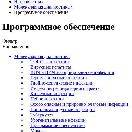
Направления
/
Молекулярная диагностика
/
Программное обеспечение
Программное обеспечение
Фильтр
Направления
Молекулярная диагностика
TORCH-инфекции
Вирусные гепатиты
ВИЧ и ВИЧ-ассоциированные инфекции
Герпес-вирусные инфекции
Гнойно-септические инфекции
Инфекции респираторного тракта
Кишечные инфекции
Нейроинфекции
Особо опасные и природно-очаговые инфекции
Папилломавирусные инфекции
Туберкулез
Урогенитальные инфекции
Программное обеспечение
Микозы