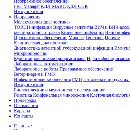
Программное обеспечение
FRT Manager
КДЛ-МАКС
КДЛ-СПК
Иммунохимия
Направления
Молекулярная диагностика
TORCH-инфекции
Вирусные гепатиты
ВИЧ и ВИЧ-ассо
респираторного тракта
Кишечные инфекции
Нейроинфе
Программное обеспечение
Микозы
Генетика
Прочие
Клиническая диагностика
Диагностика латентной туберкулезной инфекции
Иммуно
Микробиология
Культивирование микроорганизмов
Идентификация микр
Лабораторная автоматизация
Лабораторные роботы
Программное обеспечение
Ветеринария и ГМО
Инфекционные заболевания
ГМИ
Патогены в продуктах
Иммунохимия
Биологические и медицинские исследования
Генетика
Конфокальная микроскопия
Клеточная биологи
Поддержка
О компании
Карьера
Контакты
Главная
/