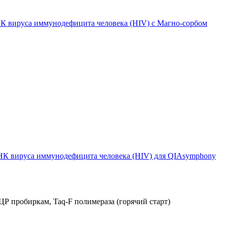
 вируса иммунодефицита человека (HIV) с Магно-сорбом
К вируса иммунодефицита человека (HIV) для QIAsymphony