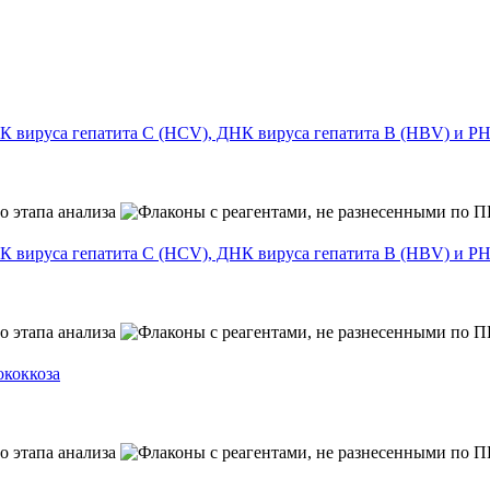
ируса гепатита С (HCV), ДНК вируса гепатита B (HBV) и РН
ируса гепатита С (HCV), ДНК вируса гепатита B (HBV) и РНК
ококкоза