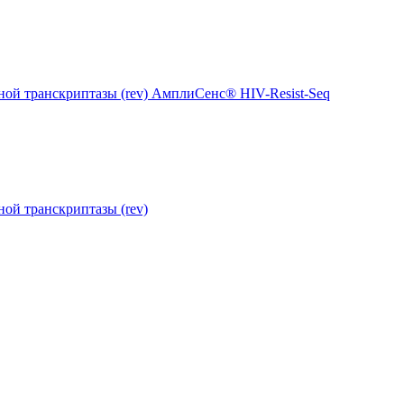
ной транскриптазы (rev) АмплиСенс® HIV-Resist-Seq
ой транскриптазы (rev)