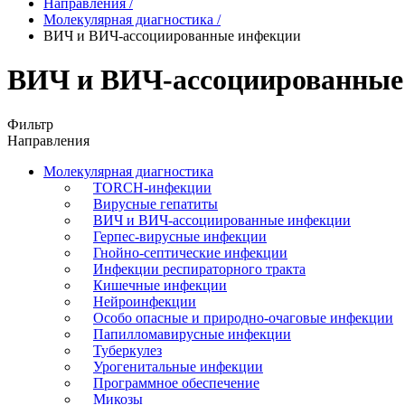
Направления
/
Молекулярная диагностика
/
ВИЧ и ВИЧ-ассоциированные инфекции
ВИЧ и ВИЧ-ассоциированные
Фильтр
Направления
Молекулярная диагностика
TORCH-инфекции
Вирусные гепатиты
ВИЧ и ВИЧ-ассоциированные инфекции
Герпес-вирусные инфекции
Гнойно-септические инфекции
Инфекции респираторного тракта
Кишечные инфекции
Нейроинфекции
Особо опасные и природно-очаговые инфекции
Папилломавирусные инфекции
Туберкулез
Урогенитальные инфекции
Программное обеспечение
Микозы