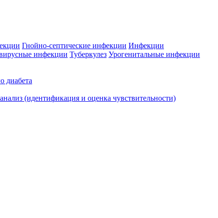
фекции
Гнойно-септические инфекции
Инфекции
вирусные инфекции
Туберкулез
Урогенитальные инфекции
о диабета
нализ (идентификация и оценка чувствительности)