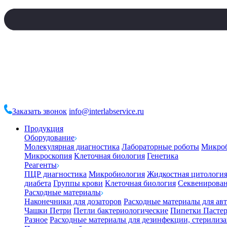
Заказать звонок
info@interlabservice.ru
Продукция
Оборудование
Молекулярная диагностика
Лабораторные роботы
Микро
Микроскопия
Клеточная биология
Генетика
Реагенты
ПЦР диагностика
Микробиология
Жидкостная цитологи
диабета
Группы крови
Клеточная биология
Секвенирова
Расходные материалы
Наконечники для дозаторов
Расходные материалы для ав
Чашки Петри
Петли бактериологические
Пипетки Пастер
Разное
Расходные материалы для дезинфекции, стерилиз