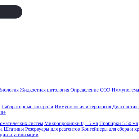
биология
Жидкостная цитология
Определение СОЭ
Иммуногемат
я
Лабораторные контроли
Иммунология и серология
Диагностика
ние
томатических систем
Микропробирки 0,1-5 мл
Пробирки 5-50 мл
а
Штативы
Резервуары для реагентов
Контейнеры для сбора и х
ации и утилизации