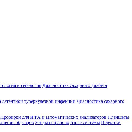
ология и серология
Диагностика сахарного диабета
 латентной туберкулезной инфекции
Диагностика сахарного
Пробирки для ИФА и автоматических анализаторов
Планшеты
ранения образцов
Зонды и транспортные системы
Перчатки