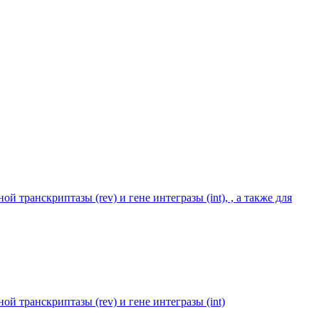
транскриптазы (rev) и гене интегразы (int), , а также для
й транскриптазы (rev) и гене интегразы (int)