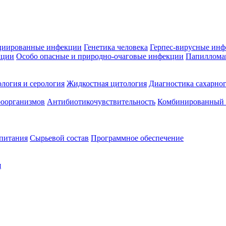
циированные инфекции
Генетика человека
Герпес-вирусные ин
кции
Особо опасные и природно-очаговые инфекции
Папиллома
логия и серология
Жидкостная цитология
Диагностика сахарног
оорганизмов
Антибиотикочувствительность
Комбинированный а
 питания
Сырьевой состав
Программное обеспечение
я