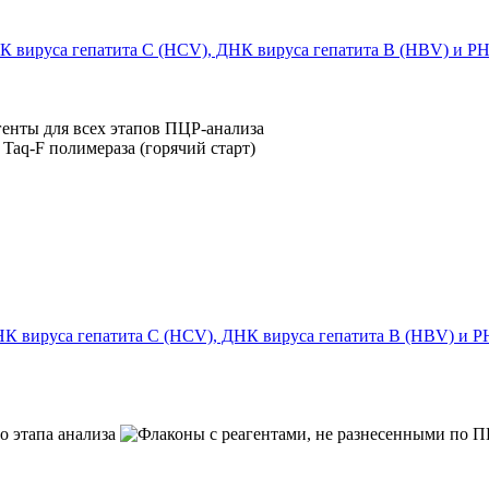
ируса гепатита С (HCV), ДНК вируса гепатита B (HBV) и РНК
вируса гепатита С (HCV), ДНК вируса гепатита B (HBV) и РН