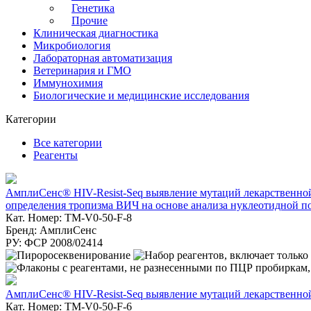
Генетика
Прочие
Клиническая диагностика
Микробиология
Лабораторная автоматизация
Ветеринария и ГМО
Иммунохимия
Биологические и медицинские исследования
Категории
Все категории
Реагенты
АмплиСенс® HIV-Resist-Seq выявление мутаций лекарственной ус
определения тропизма ВИЧ на основе анализа нуклеотидной п
Кат. Номер: TM-V0-50-F-8
Бренд: АмплиСенс
РУ: ФСР 2008/02414
АмплиСенс® HIV-Resist-Seq выявление мутаций лекарственной у
Кат. Номер: TM-V0-50-F-6