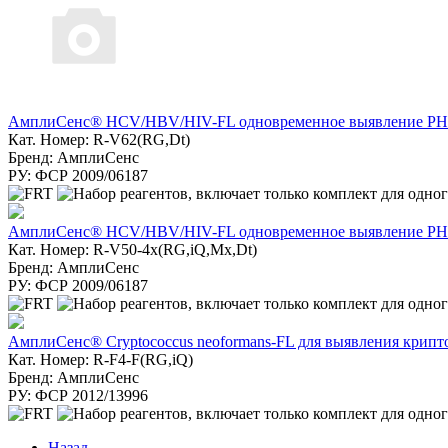
АмплиСенс® HCV/HBV/HIV-FL одновременное выявление РНК в
Кат. Номер: R-V62(RG,Dt)
Бренд: АмплиСенс
РУ: ФСР 2009/06187
АмплиСенс® HCV/HBV/HIV-FL одновременное выявление РНК в
Кат. Номер: R-V50-4x(RG,iQ,Mx,Dt)
Бренд: АмплиСенс
РУ: ФСР 2009/06187
АмплиСенс® Cryptococcus neoformans-FL для выявления крипт
Кат. Номер: R-F4-F(RG,iQ)
Бренд: АмплиСенс
РУ: ФСР 2012/13996
Назад