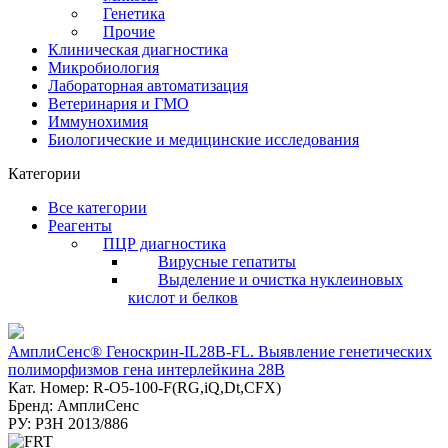
Генетика
Прочие
Клиническая диагностика
Микробиология
Лабораторная автоматизация
Ветеринария и ГМО
Иммунохимия
Биологические и медицинские исследования
Категории
Все категории
Реагенты
ПЦР диагностика
Вирусные гепатиты
Выделение и очистка нуклеиновых
кислот и белков
АмплиСенс® Геноскрин-IL28B-FL. Выявление генетических
полиморфизмов гена интерлейкина 28В
Кат. Номер: R-О5-100-F(RG,iQ,Dt,CFX)
Бренд: АмплиСенс
РУ: РЗН 2013/886