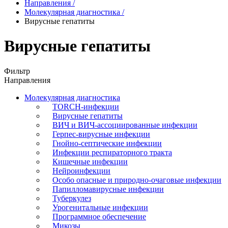
Направления
/
Молекулярная диагностика
/
Вирусные гепатиты
Вирусные гепатиты
Фильтр
Направления
Молекулярная диагностика
TORCH-инфекции
Вирусные гепатиты
ВИЧ и ВИЧ-ассоциированные инфекции
Герпес-вирусные инфекции
Гнойно-септические инфекции
Инфекции респираторного тракта
Кишечные инфекции
Нейроинфекции
Особо опасные и природно-очаговые инфекции
Папилломавирусные инфекции
Туберкулез
Урогенитальные инфекции
Программное обеспечение
Микозы