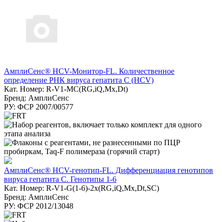
АмплиСенс® HCV-Монитор-FL. Количественное
определение РНК вируса гепатита C (HCV)
Кат. Номер: R-V1-MC(RG,iQ,Mx,Dt)
Бренд: АмплиСенс
РУ: ФСР 2007/00577
АмплиСенс® HCV-генотип-FL. Дифференциация генотипов
вируса гепатита С. Генотипы 1-6
Кат. Номер: R-V1-G(1-6)-2x(RG,iQ,Mx,Dt,SC)
Бренд: АмплиСенс
РУ: ФСР 2012/13048