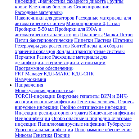
инфекции
Диагностика сахарного диабета
Группы
крови
Клеточная биология
Секвенирование
Расходные материалы
Наконечники для дозаторов
Расходные материалы для
автоматических систем
Микропробирки 0,1-5 мл
Пробирки 5-50 мл
Пробирки для ИФА и
автоматических анализаторов
Планшеты
Чашки Петри
Петли бактериологические
Пипетки Пастера
Штативы
Резервуары для реагентов
Контейнеры для сбора и
хранения образцов
Зонды и транспортные системы
Перчатки
Разное
Расходные материалы для
дезинфекции, стерилизации и утилизации
Программное обеспечение
FRT Manager
КДЛ-МАКС
КДЛ-СПК
Иммунохимия
Направления
Молекулярная диагностика
TORCH-инфекции
Вирусные гепатиты
ВИЧ и ВИЧ-
ассоциированные инфекции
Генетика человека
Герпес-
вирусные инфекции
Гнойно-септические инфекции
Инфекции респираторного тракта
Кишечные инфекции
Нейроинфекции
Особо опасные и природно-очаговые
инфекции
Папилломавирусные инфекции
Туберкулез
Урогенитальные инфекции
Программное обеспечение
Микозы
Генетика
Прочие