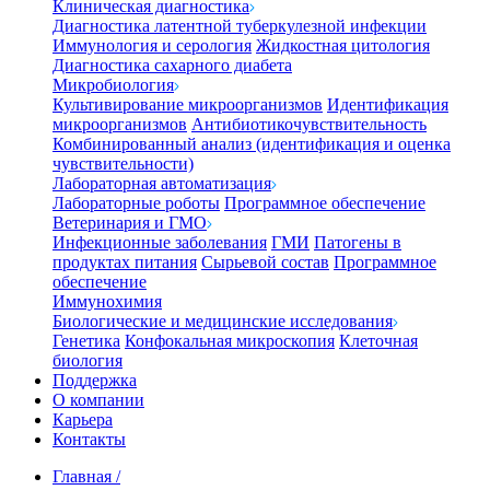
Клиническая диагностика
Диагностика латентной туберкулезной инфекции
Иммунология и серология
Жидкостная цитология
Диагностика сахарного диабета
Микробиология
Культивирование микроорганизмов
Идентификация
микроорганизмов
Антибиотикочувствительность
Комбинированный анализ (идентификация и оценка
чувствительности)
Лабораторная автоматизация
Лабораторные роботы
Программное обеспечение
Ветеринария и ГМО
Инфекционные заболевания
ГМИ
Патогены в
продуктах питания
Сырьевой состав
Программное
обеспечение
Иммунохимия
Биологические и медицинские исследования
Генетика
Конфокальная микроскопия
Клеточная
биология
Поддержка
О компании
Карьера
Контакты
Главная
/