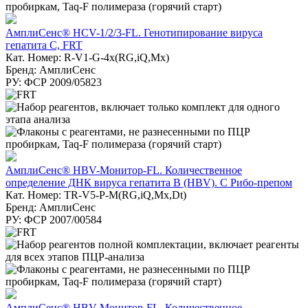
АмплиСенс® HCV-1/2/3-FL. Генотипирование вируса
гепатита С, FRT
Кат. Номер: R-V1-G-4х(RG,iQ,Mx)
Бренд: АмплиСенс
РУ: ФСР 2009/05823
АмплиСенс® HBV-Монитор-FL. Количественное
определение ДНК вируса гепатита В (HBV). С Рибо-препом
Кат. Номер: TR-V5-Р-M(RG,iQ,Мх,Dt)
Бренд: АмплиСенс
РУ: ФСР 2007/00584
АмплиСенс® HBV-Монитор-FL. Количественное