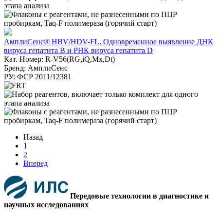
АмплиСенс® HBV/HDV-FL. Одновременное выявление ДНК
вируса гепатита В и РНК вируса гепатита D
Кат. Номер: R-V56(RG,iQ,Mx,Dt)
Бренд: АмплиСенс
РУ: ФСР 2011/12381
Назад
1
2
Вперед
Передовые технологии в диагностике и
научных исследованиях