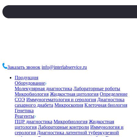
Заказать звонок
info@interlabservice.ru
Продукция
Оборудование
Молекулярная диагностика
Лабораторные роботы
Микробиология
Жидкостная цитология
Определение
СОЭ
Иммуногематология и серология
Диагностика
сахарного диабета
Микроскопия
Клеточная биология
Генетика
Реагенты
ПЦР диагностика
Микробиология
Жидкостная
цитология
Лабораторные контроли
Иммунология и
серология
Диагностика латентной туберкулезной