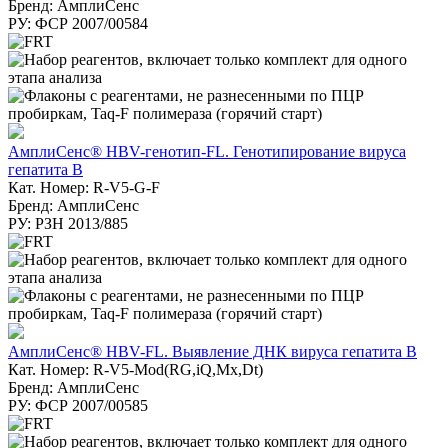
Бренд: АмплиСенс
РУ: ФСР 2007/00584
АмплиСенс® HBV-генотип-FL. Генотипирование вируса
гепатита В
Кат. Номер: R-V5-G-F
Бренд: АмплиСенс
РУ: РЗН 2013/885
АмплиСенс® HBV-FL. Выявление ДНК вируса гепатита B
Кат. Номер: R-V5-Mod(RG,iQ,Mx,Dt)
Бренд: АмплиСенс
РУ: ФСР 2007/00585