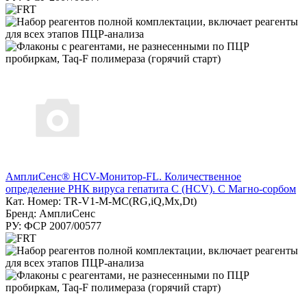
АмплиСенс® HCV-Монитор-FL. Количественное
определение РНК вируса гепатита C (HCV). С Магно-сорбом
Кат. Номер: TR-V1-M-MC(RG,iQ,Мх,Dt)
Бренд: АмплиСенс
РУ: ФСР 2007/00577