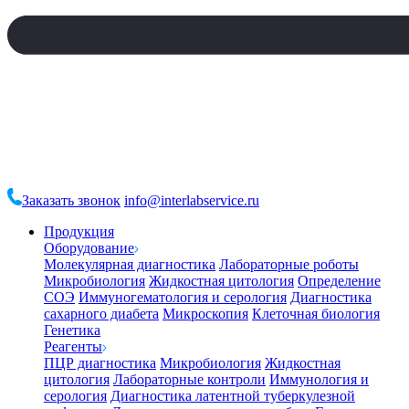
Заказать звонок
info@interlabservice.ru
Продукция
Оборудование
Молекулярная диагностика
Лабораторные роботы
Микробиология
Жидкостная цитология
Определение
СОЭ
Иммуногематология и серология
Диагностика
сахарного диабета
Микроскопия
Клеточная биология
Генетика
Реагенты
ПЦР диагностика
Микробиология
Жидкостная
цитология
Лабораторные контроли
Иммунология и
серология
Диагностика латентной туберкулезной