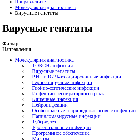
Направления
/
Молекулярная диагностика
/
Вирусные гепатиты
Вирусные гепатиты
Фильтр
Направления
Молекулярная диагностика
TORCH-инфекции
Вирусные гепатиты
ВИЧ и ВИЧ-ассоциированные инфекции
Герпес-вирусные инфекции
Гнойно-септические инфекции
Инфекции респираторного тракта
Кишечные инфекции
Нейроинфекции
Особо опасные и природно-очаговые инфекции
Папилломавирусные инфекции
Туберкулез
Урогенитальные инфекции
Программное обеспечение
Микозы