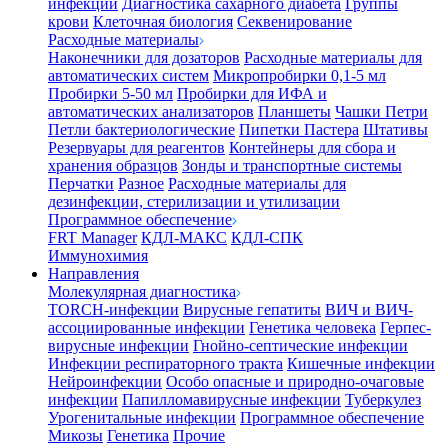
инфекции
Диагностика сахарного диабета
Группы
крови
Клеточная биология
Секвенирование
Расходные материалы
Наконечники для дозаторов
Расходные материалы для
автоматических систем
Микропробирки 0,1-5 мл
Пробирки 5-50 мл
Пробирки для ИФА и
автоматических анализаторов
Планшеты
Чашки Петри
Петли бактериологические
Пипетки Пастера
Штативы
Резервуары для реагентов
Контейнеры для сбора и
хранения образцов
Зонды и транспортные системы
Перчатки
Разное
Расходные материалы для
дезинфекции, стерилизации и утилизации
Программное обеспечение
FRT Manager
КДЛ-МАКС
КДЛ-СПК
Иммунохимия
Направления
Молекулярная диагностика
TORCH-инфекции
Вирусные гепатиты
ВИЧ и ВИЧ-
ассоциированные инфекции
Генетика человека
Герпес-
вирусные инфекции
Гнойно-септические инфекции
Инфекции респираторного тракта
Кишечные инфекции
Нейроинфекции
Особо опасные и природно-очаговые
инфекции
Папилломавирусные инфекции
Туберкулез
Урогенитальные инфекции
Программное обеспечение
Микозы
Генетика
Прочие