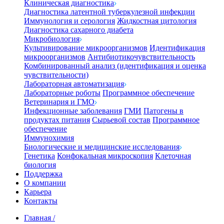
Клиническая диагностика
Диагностика латентной туберкулезной инфекции
Иммунология и серология
Жидкостная цитология
Диагностика сахарного диабета
Микробиология
Культивирование микроорганизмов
Идентификация
микроорганизмов
Антибиотикочувствительность
Комбинированный анализ (идентификация и оценка
чувствительности)
Лабораторная автоматизация
Лабораторные роботы
Программное обеспечение
Ветеринария и ГМО
Инфекционные заболевания
ГМИ
Патогены в
продуктах питания
Сырьевой состав
Программное
обеспечение
Иммунохимия
Биологические и медицинские исследования
Генетика
Конфокальная микроскопия
Клеточная
биология
Поддержка
О компании
Карьера
Контакты
Главная
/