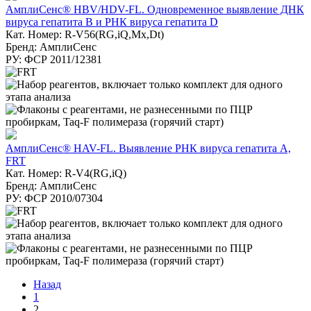
АмплиСенс® HBV/HDV-FL. Одновременное выявление ДНК
вируса гепатита В и РНК вируса гепатита D
Кат. Номер: R-V56(RG,iQ,Mx,Dt)
Бренд: АмплиСенс
РУ: ФСР 2011/12381
АмплиСенс® HAV-FL. Выявление РНК вируса гепатита А,
FRT
Кат. Номер: R-V4(RG,iQ)
Бренд: АмплиСенс
РУ: ФСР 2010/07304
Назад
1
2