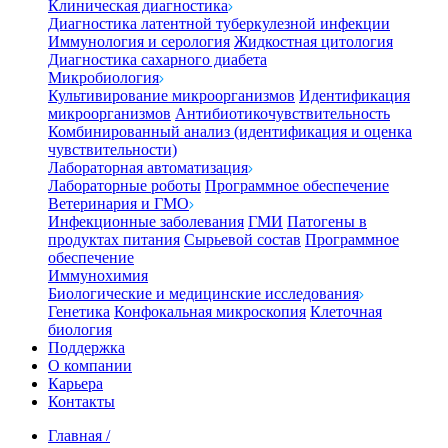
Клиническая диагностика
Диагностика латентной туберкулезной инфекции
Иммунология и серология
Жидкостная цитология
Диагностика сахарного диабета
Микробиология
Культивирование микроорганизмов
Идентификация
микроорганизмов
Антибиотикочувствительность
Комбинированный анализ (идентификация и оценка
чувствительности)
Лабораторная автоматизация
Лабораторные роботы
Программное обеспечение
Ветеринария и ГМО
Инфекционные заболевания
ГМИ
Патогены в
продуктах питания
Сырьевой состав
Программное
обеспечение
Иммунохимия
Биологические и медицинские исследования
Генетика
Конфокальная микроскопия
Клеточная
биология
Поддержка
О компании
Карьера
Контакты
Главная
/