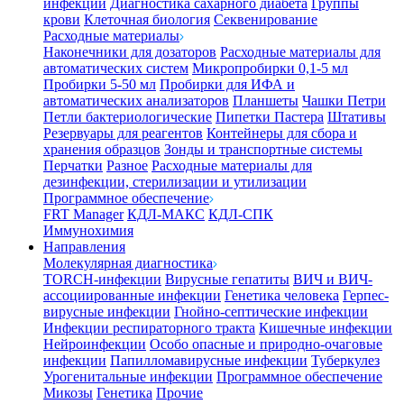
инфекции
Диагностика сахарного диабета
Группы
крови
Клеточная биология
Секвенирование
Расходные материалы
Наконечники для дозаторов
Расходные материалы для
автоматических систем
Микропробирки 0,1-5 мл
Пробирки 5-50 мл
Пробирки для ИФА и
автоматических анализаторов
Планшеты
Чашки Петри
Петли бактериологические
Пипетки Пастера
Штативы
Резервуары для реагентов
Контейнеры для сбора и
хранения образцов
Зонды и транспортные системы
Перчатки
Разное
Расходные материалы для
дезинфекции, стерилизации и утилизации
Программное обеспечение
FRT Manager
КДЛ-МАКС
КДЛ-СПК
Иммунохимия
Направления
Молекулярная диагностика
TORCH-инфекции
Вирусные гепатиты
ВИЧ и ВИЧ-
ассоциированные инфекции
Генетика человека
Герпес-
вирусные инфекции
Гнойно-септические инфекции
Инфекции респираторного тракта
Кишечные инфекции
Нейроинфекции
Особо опасные и природно-очаговые
инфекции
Папилломавирусные инфекции
Туберкулез
Урогенитальные инфекции
Программное обеспечение
Микозы
Генетика
Прочие