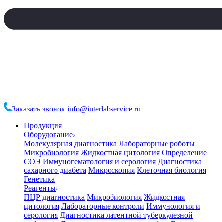
Заказать звонок
info@interlabservice.ru
Продукция
Оборудование
Молекулярная диагностика
Лабораторные роботы
Микробиология
Жидкостная цитология
Определение
СОЭ
Иммуногематология и серология
Диагностика
сахарного диабета
Микроскопия
Клеточная биология
Генетика
Реагенты
ПЦР диагностика
Микробиология
Жидкостная
цитология
Лабораторные контроли
Иммунология и
серология
Диагностика латентной туберкулезной