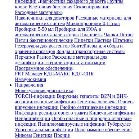
инфекции
Диагностика сахарного диабета
Группы
крови
Клеточная биология
Секвенирование
Расходные материалы
Наконечники для дозаторов
Расходные материалы для
автоматических систем
Микропробирки 0,1-5 мл
Пробирки 5-50 мл
Пробирки для ИФА и
автоматических анализаторов
Планшеты
Чашки Петри
Петли бактериологические
Пипетки Пастера
Штативы
Резервуары для реагентов
Контейнеры для сбора и
хранения образцов
Зонды и транспортные системы
Перчатки
Разное
Расходные материалы для
дезинфекции, стерилизации и утилизации
Программное обеспечение
FRT Manager
КДЛ-МАКС
КДЛ-СПК
Иммунохимия
Направления
Молекулярная диагностика
TORCH-инфекции
Вирусные гепатиты
ВИЧ и ВИЧ-
ассоциированные инфекции
Генетика человека
Герпес-
вирусные инфекции
Гнойно-септические инфекции
Инфекции респираторного тракта
Кишечные инфекции
Нейроинфекции
Особо опасные и природно-очаговые
инфекции
Папилломавирусные инфекции
Туберкулез
Урогенитальные инфекции
Программное обеспечение
Микозы
Генетика
Прочие