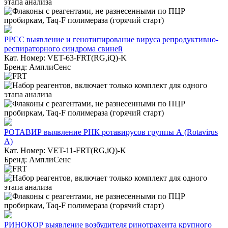
РРСС выявление и генотипирование вируса репродуктивно-
респираторного синдрома свиней
Кат. Номер: VET-63-FRT(RG,iQ)-K
Бренд: АмплиСенс
РОТАВИР выявление РНК ротавирусов группы А (Rotavirus
A)
Кат. Номер: VET-11-FRT(RG,iQ)-K
Бренд: АмплиСенс
РИНОКОР выявление возбудителя ринотрахеита крупного