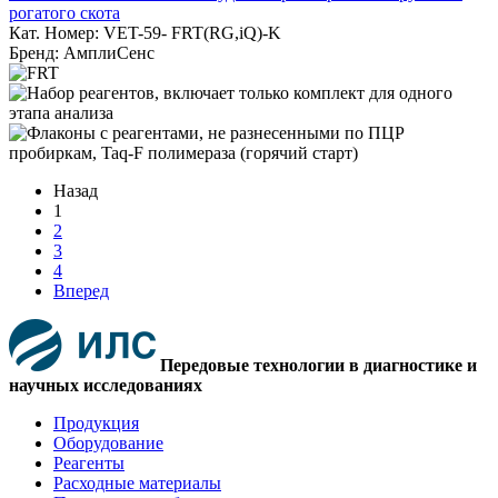
рогатого скота
Кат. Номер: VET-59- FRT(RG,iQ)-K
Бренд: АмплиСенс
Назад
1
2
3
4
Вперед
Передовые технологии в диагностике и
научных исследованиях
Продукция
Оборудование
Реагенты
Расходные материалы