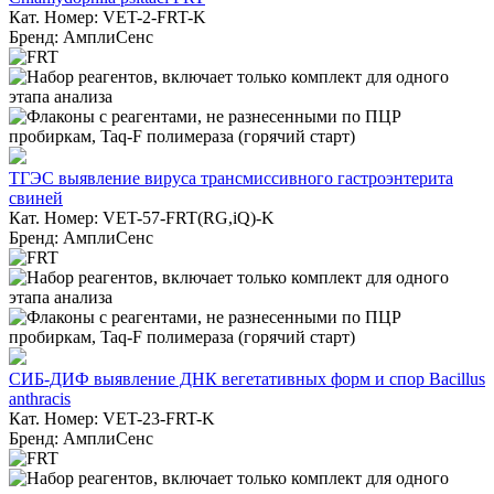
Кат. Номер: VET-2-FRT-K
Бренд: АмплиСенс
ТГЭС выявление вируса трансмиссивного гастроэнтерита
свиней
Кат. Номер: VET-57-FRT(RG,iQ)-K
Бренд: АмплиСенс
СИБ-ДИФ выявление ДНК вегетативных форм и спор Bacillus
anthracis
Кат. Номер: VET-23-FRT-K
Бренд: АмплиСенс