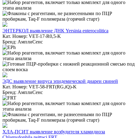
ЭНТЕРКОЛ выявление ДНК Yersinia enterocolitica
Кат. Номер: VET-17-R0,5-K
Бренд: АмплиСенс
ЭДС выявление вируса эпидемической диареи свиней
Кат. Номер: VET-58-FRT(RG,iQ)-K
Бренд: АмплиСенс
ХЛА-ПСИТ выявление возбудителя хламидиоза
Chlamydophila psittaci FRT