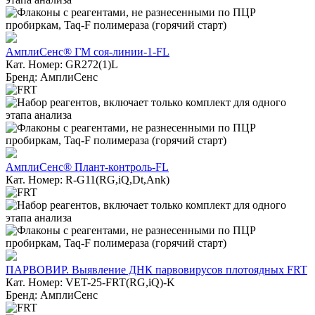
АмплиСенс® ГМ соя-линии-1-FL
Кат. Номер: GR272(1)L
Бренд: АмплиСенс
АмплиСенс® Плант-контроль-FL
Кат. Номер: R-G11(RG,iQ,Dt,Ank)
ПАРВОВИР. Выявление ДНК парвовирусов плотоядных FRT
Кат. Номер: VET-25-FRT(RG,iQ)-K
Бренд: АмплиСенс