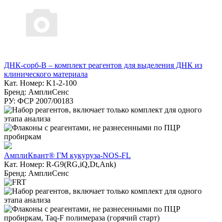
ДНК-сорб-В – комплект реагентов для выделения ДНК из
клинического материала
Кат. Номер: K1-2-100
Бренд: АмплиСенс
РУ: ФСР 2007/00183
АмплиКвант® ГМ кукуруза-NOS-FL
Кат. Номер: R-G9(RG,iQ,Dt,Ank)
Бренд: АмплиСенс