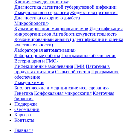
Клиническая диагностика
Диагностика латентной туберкулезной инфекции
Иммунология и серология
Жидкостная цитология
Диагностика сахарного диабета
Микробиология
Культивирование микроорганизмов
Идентификация
микроорганизмов
Антибиотикочувствительность
Комбинированный анализ (идентификация и оценка
чувствительности)
Лабораторная автоматизация
Лабораторные роботы
Программное обеспечение
Ветеринария и ГМО
Инфекционные заболевания
ГМИ
Патогены в
продуктах питания
Сырьевой состав
Программное
обеспечение
Иммунохимия
Биологические и медицинские исследования
Генетика
Конфокальная микроскопия
Клеточная
биология
Поддержка
О компании
Карьера
Контакты
Главная
/