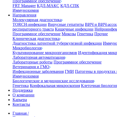
Программное обеспечение
FRT Manager
КДЛ-МАКС
КДЛ-СПК
Иммунохимия
Направления
Молекулярная диагностика
TORCH-инфекции
Вирусные гепатиты
ВИЧ и ВИЧ-ассо
респираторного тракта
Кишечные инфекции
Нейроинфе
Программное обеспечение
Микозы
Генетика
Прочие
Клиническая диагностика
Диагностика латентной туберкулезной инфекции
Иммуно
Микробиология
Культивирование микроорганизмов
Идентификация микр
Лабораторная автоматизация
Лабораторные роботы
Программное обеспечение
Ветеринария и ГМО
Инфекционные заболевания
ГМИ
Патогены в продуктах
Иммунохимия
Биологические и медицинские исследования
Генетика
Конфокальная микроскопия
Клеточная биологи
Поддержка
О компании
Карьера
Контакты
Главная
/