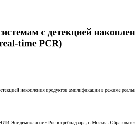
-системам с детекцией накопл
real-time PCR)
детекцией накопления продуктов амплификации в режиме реально
 Эпидемиологии» Роспотребнадзора, г. Москва. Образовательн