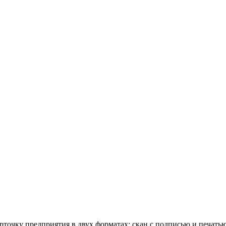
очку предприятия в двух форматах: скан с подписью и печатью