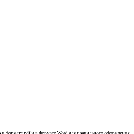
 в формате pdf и в формате Word для правильного оформления