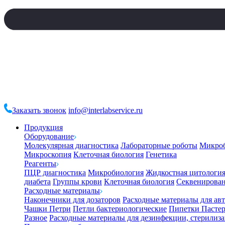
Заказать звонок
info@interlabservice.ru
Продукция
Оборудование
Молекулярная диагностика
Лабораторные роботы
Микро
Микроскопия
Клеточная биология
Генетика
Реагенты
ПЦР диагностика
Микробиология
Жидкостная цитологи
диабета
Группы крови
Клеточная биология
Секвенирова
Расходные материалы
Наконечники для дозаторов
Расходные материалы для ав
Чашки Петри
Петли бактериологические
Пипетки Пастер
Разное
Расходные материалы для дезинфекции, стерилиз