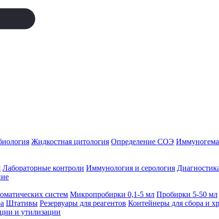
биология
Жидкостная цитология
Определение СОЭ
Иммуногемат
я
Лабораторные контроли
Иммунология и серология
Диагностика
ние
томатических систем
Микропробирки 0,1-5 мл
Пробирки 5-50 мл
а
Штативы
Резервуары для реагентов
Контейнеры для сбора и х
ации и утилизации