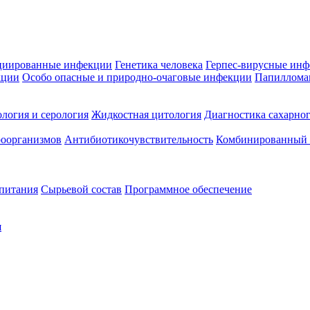
циированные инфекции
Генетика человека
Герпес-вирусные ин
кции
Особо опасные и природно-очаговые инфекции
Папиллома
логия и серология
Жидкостная цитология
Диагностика сахарног
оорганизмов
Антибиотикочувствительность
Комбинированный а
 питания
Сырьевой состав
Программное обеспечение
я