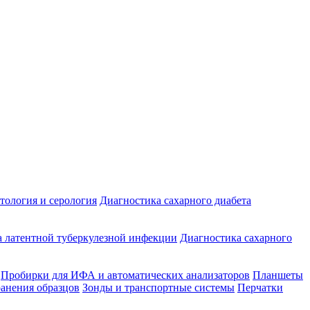
ология и серология
Диагностика сахарного диабета
 латентной туберкулезной инфекции
Диагностика сахарного
Пробирки для ИФА и автоматических анализаторов
Планшеты
ранения образцов
Зонды и транспортные системы
Перчатки