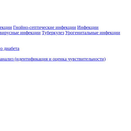
фекции
Гнойно-септические инфекции
Инфекции
вирусные инфекции
Туберкулез
Урогенитальные инфекции
о диабета
нализ (идентификация и оценка чувствительности)