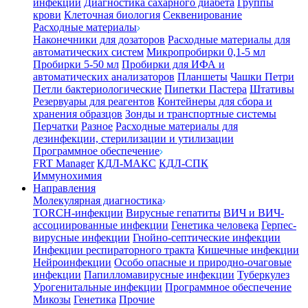
инфекции
Диагностика сахарного диабета
Группы
крови
Клеточная биология
Секвенирование
Расходные материалы
Наконечники для дозаторов
Расходные материалы для
автоматических систем
Микропробирки 0,1-5 мл
Пробирки 5-50 мл
Пробирки для ИФА и
автоматических анализаторов
Планшеты
Чашки Петри
Петли бактериологические
Пипетки Пастера
Штативы
Резервуары для реагентов
Контейнеры для сбора и
хранения образцов
Зонды и транспортные системы
Перчатки
Разное
Расходные материалы для
дезинфекции, стерилизации и утилизации
Программное обеспечение
FRT Manager
КДЛ-МАКС
КДЛ-СПК
Иммунохимия
Направления
Молекулярная диагностика
TORCH-инфекции
Вирусные гепатиты
ВИЧ и ВИЧ-
ассоциированные инфекции
Генетика человека
Герпес-
вирусные инфекции
Гнойно-септические инфекции
Инфекции респираторного тракта
Кишечные инфекции
Нейроинфекции
Особо опасные и природно-очаговые
инфекции
Папилломавирусные инфекции
Туберкулез
Урогенитальные инфекции
Программное обеспечение
Микозы
Генетика
Прочие