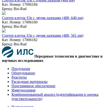
Сортер клеток S3e с одним лазером (488 нм)
Кат. Номер: 17006184
Бренд: Bio-Rad
Сортер клеток S3e с двумя лазерами (488, 640 нм)
Кат. Номер: 17006160
Бренд: Bio-Rad
Сортер клеток S3e с двумя лазерами (488, 561 нм)
Кат. Номер: 17006182
Бренд: Bio-Rad
Передовые технологии в диагностике и
научных исследованиях
Продукция
Оборудование
Реагенты
Расходные материалы
Программное обеспечение
Иммунохимия
Комбинированный анализ (идентификация и оценка
чувствительности)
Направления