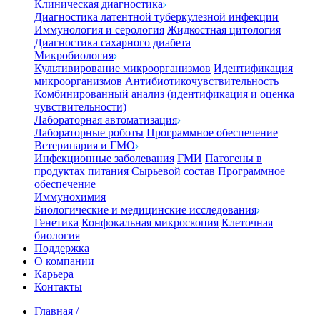
Клиническая диагностика
Диагностика латентной туберкулезной инфекции
Иммунология и серология
Жидкостная цитология
Диагностика сахарного диабета
Микробиология
Культивирование микроорганизмов
Идентификация
микроорганизмов
Антибиотикочувствительность
Комбинированный анализ (идентификация и оценка
чувствительности)
Лабораторная автоматизация
Лабораторные роботы
Программное обеспечение
Ветеринария и ГМО
Инфекционные заболевания
ГМИ
Патогены в
продуктах питания
Сырьевой состав
Программное
обеспечение
Иммунохимия
Биологические и медицинские исследования
Генетика
Конфокальная микроскопия
Клеточная
биология
Поддержка
О компании
Карьера
Контакты
Главная
/