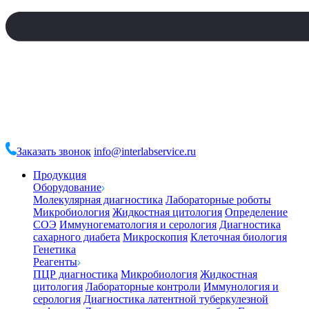
Заказать звонок
info@interlabservice.ru
Продукция
Оборудование
Молекулярная диагностика
Лабораторные роботы
Микробиология
Жидкостная цитология
Определение
СОЭ
Иммуногематология и серология
Диагностика
сахарного диабета
Микроскопия
Клеточная биология
Генетика
Реагенты
ПЦР диагностика
Микробиология
Жидкостная
цитология
Лабораторные контроли
Иммунология и
серология
Диагностика латентной туберкулезной