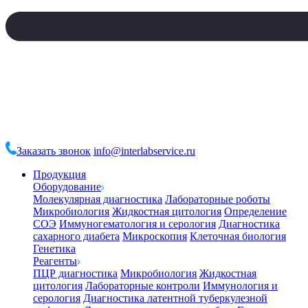
Заказать звонок
info@interlabservice.ru
Продукция
Оборудование
Молекулярная диагностика
Лабораторные роботы
Микробиология
Жидкостная цитология
Определение
СОЭ
Иммуногематология и серология
Диагностика
сахарного диабета
Микроскопия
Клеточная биология
Генетика
Реагенты
ПЦР диагностика
Микробиология
Жидкостная
цитология
Лабораторные контроли
Иммунология и
серология
Диагностика латентной туберкулезной