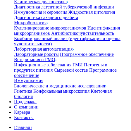
Клиническая диагностика
Диагностика латентной туберкулезной инфекции
Иммунология и серология
Жидкостная цитология
Диагностика сахарного диабета
Микробиология
Культивирование микроорганизмов
Идентификация
микроорганизмов
Антибиотикочувствительность
Комбинированный анализ (идентификация и оценка
чувствительности)
Лабораторная автоматизация
Лабораторные роботы
Программное обеспечение
Ветеринария и ГМО
Инфекционные заболевания
ГМИ
Патогены в
продуктах питания
Сырьевой состав
Программное
обеспечение
Иммунохимия
Биологические и медицинские исследования
Генетика
Конфокальная микроскопия
Клеточная
биология
Поддержка
О компании
Карьера
Контакты
Главная
/