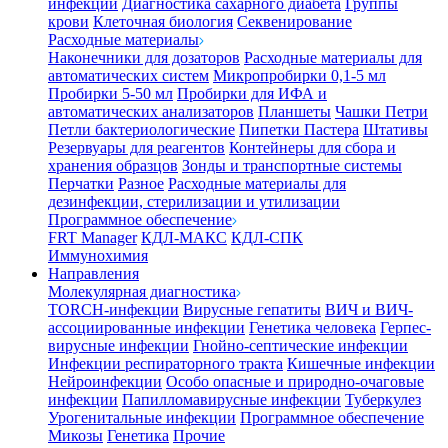
инфекции
Диагностика сахарного диабета
Группы
крови
Клеточная биология
Секвенирование
Расходные материалы
Наконечники для дозаторов
Расходные материалы для
автоматических систем
Микропробирки 0,1-5 мл
Пробирки 5-50 мл
Пробирки для ИФА и
автоматических анализаторов
Планшеты
Чашки Петри
Петли бактериологические
Пипетки Пастера
Штативы
Резервуары для реагентов
Контейнеры для сбора и
хранения образцов
Зонды и транспортные системы
Перчатки
Разное
Расходные материалы для
дезинфекции, стерилизации и утилизации
Программное обеспечение
FRT Manager
КДЛ-МАКС
КДЛ-СПК
Иммунохимия
Направления
Молекулярная диагностика
TORCH-инфекции
Вирусные гепатиты
ВИЧ и ВИЧ-
ассоциированные инфекции
Генетика человека
Герпес-
вирусные инфекции
Гнойно-септические инфекции
Инфекции респираторного тракта
Кишечные инфекции
Нейроинфекции
Особо опасные и природно-очаговые
инфекции
Папилломавирусные инфекции
Туберкулез
Урогенитальные инфекции
Программное обеспечение
Микозы
Генетика
Прочие