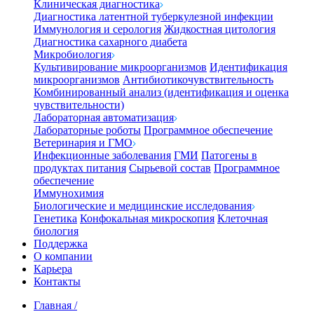
Клиническая диагностика
Диагностика латентной туберкулезной инфекции
Иммунология и серология
Жидкостная цитология
Диагностика сахарного диабета
Микробиология
Культивирование микроорганизмов
Идентификация
микроорганизмов
Антибиотикочувствительность
Комбинированный анализ (идентификация и оценка
чувствительности)
Лабораторная автоматизация
Лабораторные роботы
Программное обеспечение
Ветеринария и ГМО
Инфекционные заболевания
ГМИ
Патогены в
продуктах питания
Сырьевой состав
Программное
обеспечение
Иммунохимия
Биологические и медицинские исследования
Генетика
Конфокальная микроскопия
Клеточная
биология
Поддержка
О компании
Карьера
Контакты
Главная
/