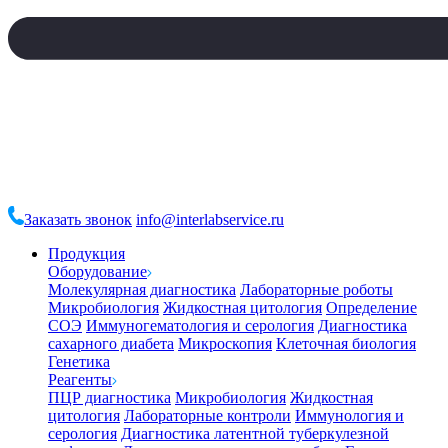
Заказать звонок
info@interlabservice.ru
Продукция
Оборудование
Молекулярная диагностика
Лабораторные роботы
Микробиология
Жидкостная цитология
Определение
СОЭ
Иммуногематология и серология
Диагностика
сахарного диабета
Микроскопия
Клеточная биология
Генетика
Реагенты
ПЦР диагностика
Микробиология
Жидкостная
цитология
Лабораторные контроли
Иммунология и
серология
Диагностика латентной туберкулезной