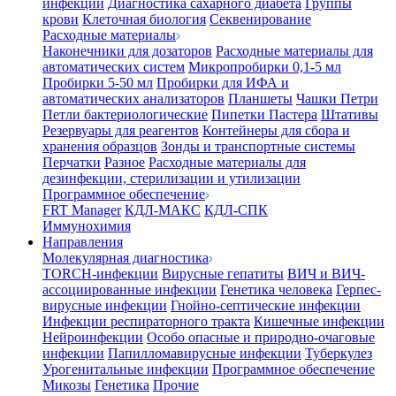
инфекции
Диагностика сахарного диабета
Группы
крови
Клеточная биология
Секвенирование
Расходные материалы
Наконечники для дозаторов
Расходные материалы для
автоматических систем
Микропробирки 0,1-5 мл
Пробирки 5-50 мл
Пробирки для ИФА и
автоматических анализаторов
Планшеты
Чашки Петри
Петли бактериологические
Пипетки Пастера
Штативы
Резервуары для реагентов
Контейнеры для сбора и
хранения образцов
Зонды и транспортные системы
Перчатки
Разное
Расходные материалы для
дезинфекции, стерилизации и утилизации
Программное обеспечение
FRT Manager
КДЛ-МАКС
КДЛ-СПК
Иммунохимия
Направления
Молекулярная диагностика
TORCH-инфекции
Вирусные гепатиты
ВИЧ и ВИЧ-
ассоциированные инфекции
Генетика человека
Герпес-
вирусные инфекции
Гнойно-септические инфекции
Инфекции респираторного тракта
Кишечные инфекции
Нейроинфекции
Особо опасные и природно-очаговые
инфекции
Папилломавирусные инфекции
Туберкулез
Урогенитальные инфекции
Программное обеспечение
Микозы
Генетика
Прочие