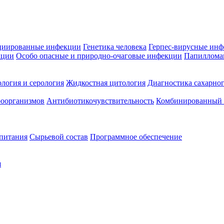
циированные инфекции
Генетика человека
Герпес-вирусные ин
кции
Особо опасные и природно-очаговые инфекции
Папиллома
логия и серология
Жидкостная цитология
Диагностика сахарног
оорганизмов
Антибиотикочувствительность
Комбинированный а
 питания
Сырьевой состав
Программное обеспечение
я