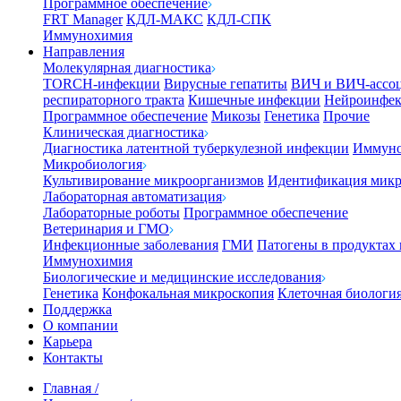
Программное обеспечение
FRT Manager
КДЛ-МАКС
КДЛ-СПК
Иммунохимия
Направления
Молекулярная диагностика
TORCH-инфекции
Вирусные гепатиты
ВИЧ и ВИЧ-ассо
респираторного тракта
Кишечные инфекции
Нейроинфе
Программное обеспечение
Микозы
Генетика
Прочие
Клиническая диагностика
Диагностика латентной туберкулезной инфекции
Иммуно
Микробиология
Культивирование микроорганизмов
Идентификация микр
Лабораторная автоматизация
Лабораторные роботы
Программное обеспечение
Ветеринария и ГМО
Инфекционные заболевания
ГМИ
Патогены в продуктах
Иммунохимия
Биологические и медицинские исследования
Генетика
Конфокальная микроскопия
Клеточная биологи
Поддержка
О компании
Карьера
Контакты
Главная
/