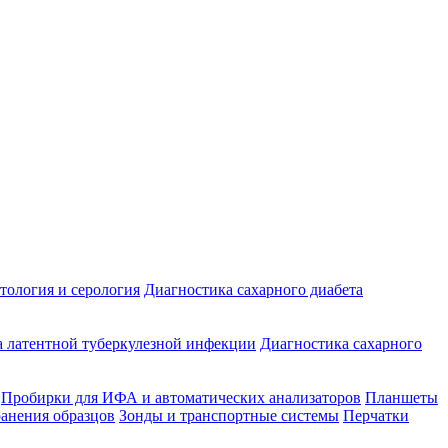
ология и серология
Диагностика сахарного диабета
 латентной туберкулезной инфекции
Диагностика сахарного
Пробирки для ИФА и автоматических анализаторов
Планшеты
ранения образцов
Зонды и транспортные системы
Перчатки