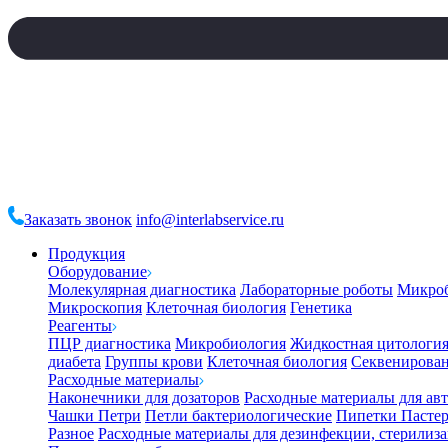
Заказать звонок
info@interlabservice.ru
Продукция
Оборудование
Молекулярная диагностика
Лабораторные роботы
Микро
Микроскопия
Клеточная биология
Генетика
Реагенты
ПЦР диагностика
Микробиология
Жидкостная цитологи
диабета
Группы крови
Клеточная биология
Секвенирова
Расходные материалы
Наконечники для дозаторов
Расходные материалы для ав
Чашки Петри
Петли бактериологические
Пипетки Пастер
Разное
Расходные материалы для дезинфекции, стерилиз