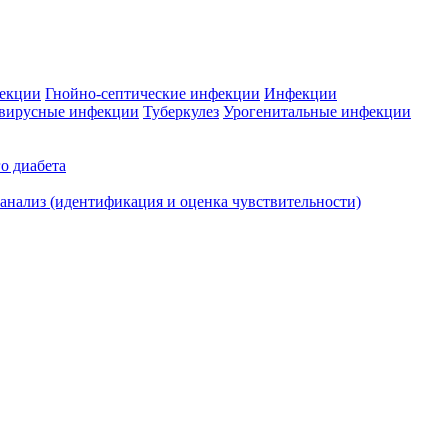
фекции
Гнойно-септические инфекции
Инфекции
вирусные инфекции
Туберкулез
Урогенитальные инфекции
о диабета
нализ (идентификация и оценка чувствительности)