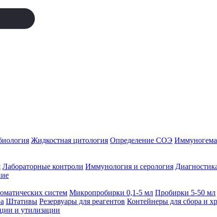
биология
Жидкостная цитология
Определение СОЭ
Иммуногемат
я
Лабораторные контроли
Иммунология и серология
Диагностика
ние
томатических систем
Микропробирки 0,1-5 мл
Пробирки 5-50 мл
а
Штативы
Резервуары для реагентов
Контейнеры для сбора и х
ации и утилизации