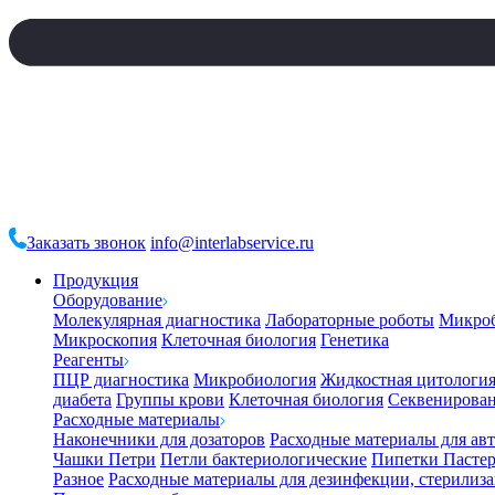
Заказать звонок
info@interlabservice.ru
Продукция
Оборудование
Молекулярная диагностика
Лабораторные роботы
Микро
Микроскопия
Клеточная биология
Генетика
Реагенты
ПЦР диагностика
Микробиология
Жидкостная цитологи
диабета
Группы крови
Клеточная биология
Секвенирова
Расходные материалы
Наконечники для дозаторов
Расходные материалы для ав
Чашки Петри
Петли бактериологические
Пипетки Пастер
Разное
Расходные материалы для дезинфекции, стерилиз