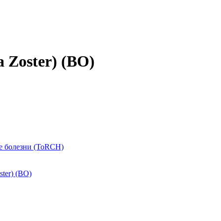
a Zoster) (ВО)
е болезни (ToRCH)
ster) (ВО)