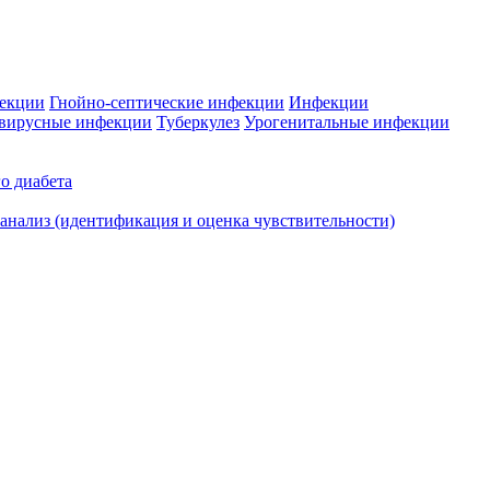
фекции
Гнойно-септические инфекции
Инфекции
вирусные инфекции
Туберкулез
Урогенитальные инфекции
о диабета
нализ (идентификация и оценка чувствительности)