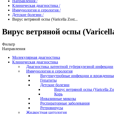
Направления
/
Клиническая диагностика
/
Иммунология и серология
/
Детские болезни
/
Вирус ветряной оспы (Varicella Zost...
Вирус ветряной оспы (Varicell
Фильтр
Направления
Молекулярная диагностика
Клиническая диагностика
Диагностика латентной туберкулезной инфекции
Иммунология и серология
Внутриутробные инфекции и врожденны
Гепатиты
Детские болезни
Вирус ветряной оспы (Varicella Zo
Корь
Инвазивные микозы
Респираторные заболевания
Ретровирусы
Жидкостная цитология