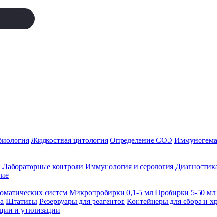
биология
Жидкостная цитология
Определение СОЭ
Иммуногемат
я
Лабораторные контроли
Иммунология и серология
Диагностика
ние
томатических систем
Микропробирки 0,1-5 мл
Пробирки 5-50 мл
а
Штативы
Резервуары для реагентов
Контейнеры для сбора и х
ации и утилизации