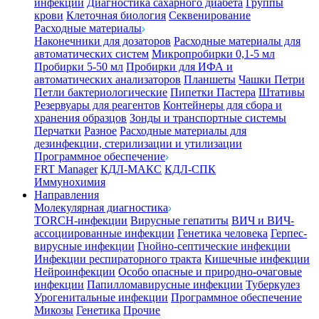
инфекции
Диагностика сахарного диабета
Группы
крови
Клеточная биология
Секвенирование
Расходные материалы
Наконечники для дозаторов
Расходные материалы для
автоматических систем
Микропробирки 0,1-5 мл
Пробирки 5-50 мл
Пробирки для ИФА и
автоматических анализаторов
Планшеты
Чашки Петри
Петли бактериологические
Пипетки Пастера
Штативы
Резервуары для реагентов
Контейнеры для сбора и
хранения образцов
Зонды и транспортные системы
Перчатки
Разное
Расходные материалы для
дезинфекции, стерилизации и утилизации
Программное обеспечение
FRT Manager
КДЛ-МАКС
КДЛ-СПК
Иммунохимия
Направления
Молекулярная диагностика
TORCH-инфекции
Вирусные гепатиты
ВИЧ и ВИЧ-
ассоциированные инфекции
Генетика человека
Герпес-
вирусные инфекции
Гнойно-септические инфекции
Инфекции респираторного тракта
Кишечные инфекции
Нейроинфекции
Особо опасные и природно-очаговые
инфекции
Папилломавирусные инфекции
Туберкулез
Урогенитальные инфекции
Программное обеспечение
Микозы
Генетика
Прочие