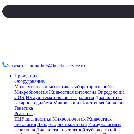
Заказать звонок
info@interlabservice.ru
Продукция
Оборудование
Молекулярная диагностика
Лабораторные роботы
Микробиология
Жидкостная цитология
Определение
СОЭ
Иммуногематология и серология
Диагностика
сахарного диабета
Микроскопия
Клеточная биология
Генетика
Реагенты
ПЦР диагностика
Микробиология
Жидкостная
цитология
Лабораторные контроли
Иммунология и
серология
Диагностика латентной туберкулезной