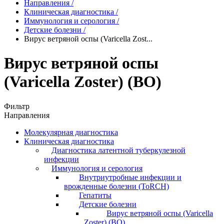
Направления
/
Клиническая диагностика
/
Иммунология и серология
/
Детские болезни
/
Вирус ветряной оспы (Varicella Zost...
Вирус ветряной оспы
(Varicella Zoster) (ВО)
Фильтр
Направления
Молекулярная диагностика
Клиническая диагностика
Диагностика латентной туберкулезной
инфекции
Иммунология и серология
Внутриутробные инфекции и
врожденные болезни (ToRCH)
Гепатиты
Детские болезни
Вирус ветряной оспы (Varicella
Zoster) (ВО)