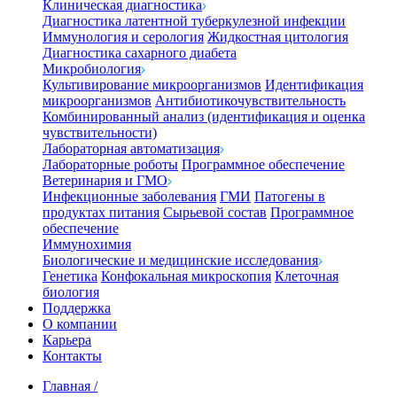
Клиническая диагностика
Диагностика латентной туберкулезной инфекции
Иммунология и серология
Жидкостная цитология
Диагностика сахарного диабета
Микробиология
Культивирование микроорганизмов
Идентификация
микроорганизмов
Антибиотикочувствительность
Комбинированный анализ (идентификация и оценка
чувствительности)
Лабораторная автоматизация
Лабораторные роботы
Программное обеспечение
Ветеринария и ГМО
Инфекционные заболевания
ГМИ
Патогены в
продуктах питания
Сырьевой состав
Программное
обеспечение
Иммунохимия
Биологические и медицинские исследования
Генетика
Конфокальная микроскопия
Клеточная
биология
Поддержка
О компании
Карьера
Контакты
Главная
/