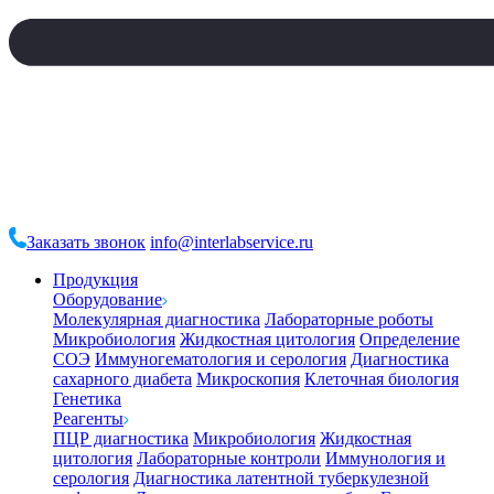
Заказать звонок
info@interlabservice.ru
Продукция
Оборудование
Молекулярная диагностика
Лабораторные роботы
Микробиология
Жидкостная цитология
Определение
СОЭ
Иммуногематология и серология
Диагностика
сахарного диабета
Микроскопия
Клеточная биология
Генетика
Реагенты
ПЦР диагностика
Микробиология
Жидкостная
цитология
Лабораторные контроли
Иммунология и
серология
Диагностика латентной туберкулезной