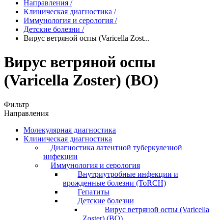
Направления
/
Клиническая диагностика
/
Иммунология и серология
/
Детские болезни
/
Вирус ветряной оспы (Varicella Zost...
Вирус ветряной оспы
(Varicella Zoster) (ВО)
Фильтр
Направления
Молекулярная диагностика
Клиническая диагностика
Диагностика латентной туберкулезной
инфекции
Иммунология и серология
Внутриутробные инфекции и
врожденные болезни (ToRCH)
Гепатиты
Детские болезни
Вирус ветряной оспы (Varicella
Zoster) (ВО)