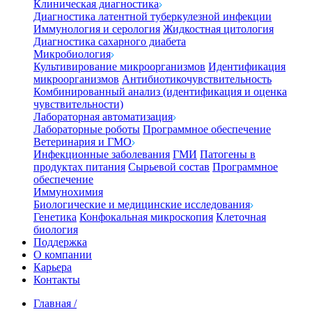
Клиническая диагностика
Диагностика латентной туберкулезной инфекции
Иммунология и серология
Жидкостная цитология
Диагностика сахарного диабета
Микробиология
Культивирование микроорганизмов
Идентификация
микроорганизмов
Антибиотикочувствительность
Комбинированный анализ (идентификация и оценка
чувствительности)
Лабораторная автоматизация
Лабораторные роботы
Программное обеспечение
Ветеринария и ГМО
Инфекционные заболевания
ГМИ
Патогены в
продуктах питания
Сырьевой состав
Программное
обеспечение
Иммунохимия
Биологические и медицинские исследования
Генетика
Конфокальная микроскопия
Клеточная
биология
Поддержка
О компании
Карьера
Контакты
Главная
/