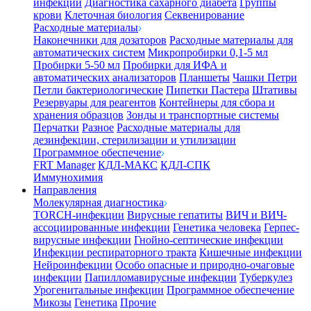
инфекции
Диагностика сахарного диабета
Группы
крови
Клеточная биология
Секвенирование
Расходные материалы
Наконечники для дозаторов
Расходные материалы для
автоматических систем
Микропробирки 0,1-5 мл
Пробирки 5-50 мл
Пробирки для ИФА и
автоматических анализаторов
Планшеты
Чашки Петри
Петли бактериологические
Пипетки Пастера
Штативы
Резервуары для реагентов
Контейнеры для сбора и
хранения образцов
Зонды и транспортные системы
Перчатки
Разное
Расходные материалы для
дезинфекции, стерилизации и утилизации
Программное обеспечение
FRT Manager
КДЛ-МАКС
КДЛ-СПК
Иммунохимия
Направления
Молекулярная диагностика
TORCH-инфекции
Вирусные гепатиты
ВИЧ и ВИЧ-
ассоциированные инфекции
Генетика человека
Герпес-
вирусные инфекции
Гнойно-септические инфекции
Инфекции респираторного тракта
Кишечные инфекции
Нейроинфекции
Особо опасные и природно-очаговые
инфекции
Папилломавирусные инфекции
Туберкулез
Урогенитальные инфекции
Программное обеспечение
Микозы
Генетика
Прочие