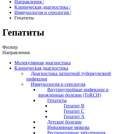
Направления
/
Клиническая диагностика
/
Иммунология и серология
/
Гепатиты
Гепатиты
Фильтр
Направления
Молекулярная диагностика
Клиническая диагностика
Диагностика латентной туберкулезной
инфекции
Иммунология и серология
Внутриутробные инфекции и
врожденные болезни (ToRCH)
Гепатиты
Гепатит B
Гепатит C
Гепатит А
Детские болезни
Инвазивные микозы
Респираторные заболевания