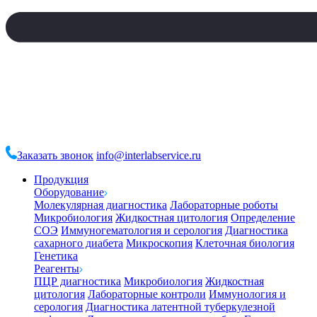
Заказать звонок
info@interlabservice.ru
Продукция
Оборудование
Молекулярная диагностика
Лабораторные роботы
Микробиология
Жидкостная цитология
Определение
СОЭ
Иммуногематология и серология
Диагностика
сахарного диабета
Микроскопия
Клеточная биология
Генетика
Реагенты
ПЦР диагностика
Микробиология
Жидкостная
цитология
Лабораторные контроли
Иммунология и
серология
Диагностика латентной туберкулезной