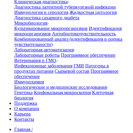
Клиническая диагностика
Диагностика латентной туберкулезной инфекции
Иммунология и серология
Жидкостная цитология
Диагностика сахарного диабета
Микробиология
Культивирование микроорганизмов
Идентификация
микроорганизмов
Антибиотикочувствительность
Комбинированный анализ (идентификация и оценка
чувствительности)
Лабораторная автоматизация
Лабораторные роботы
Программное обеспечение
Ветеринария и ГМО
Инфекционные заболевания
ГМИ
Патогены в
продуктах питания
Сырьевой состав
Программное
обеспечение
Иммунохимия
Биологические и медицинские исследования
Генетика
Конфокальная микроскопия
Клеточная
биология
Поддержка
О компании
Карьера
Контакты
Главная
/