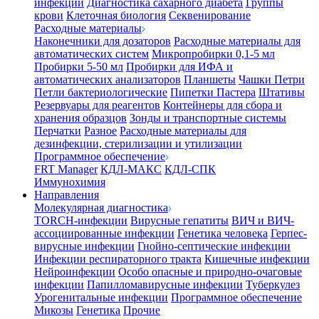
инфекции
Диагностика сахарного диабета
Группы
крови
Клеточная биология
Секвенирование
Расходные материалы
Наконечники для дозаторов
Расходные материалы для
автоматических систем
Микропробирки 0,1-5 мл
Пробирки 5-50 мл
Пробирки для ИФА и
автоматических анализаторов
Планшеты
Чашки Петри
Петли бактериологические
Пипетки Пастера
Штативы
Резервуары для реагентов
Контейнеры для сбора и
хранения образцов
Зонды и транспортные системы
Перчатки
Разное
Расходные материалы для
дезинфекции, стерилизации и утилизации
Программное обеспечение
FRT Manager
КДЛ-МАКС
КДЛ-СПК
Иммунохимия
Направления
Молекулярная диагностика
TORCH-инфекции
Вирусные гепатиты
ВИЧ и ВИЧ-
ассоциированные инфекции
Генетика человека
Герпес-
вирусные инфекции
Гнойно-септические инфекции
Инфекции респираторного тракта
Кишечные инфекции
Нейроинфекции
Особо опасные и природно-очаговые
инфекции
Папилломавирусные инфекции
Туберкулез
Урогенитальные инфекции
Программное обеспечение
Микозы
Генетика
Прочие