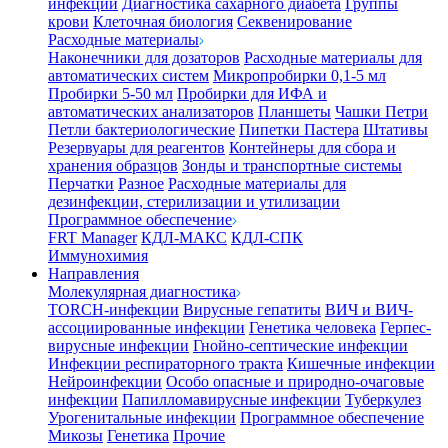
инфекции
Диагностика сахарного диабета
Группы
крови
Клеточная биология
Секвенирование
Расходные материалы
Наконечники для дозаторов
Расходные материалы для
автоматических систем
Микропробирки 0,1-5 мл
Пробирки 5-50 мл
Пробирки для ИФА и
автоматических анализаторов
Планшеты
Чашки Петри
Петли бактериологические
Пипетки Пастера
Штативы
Резервуары для реагентов
Контейнеры для сбора и
хранения образцов
Зонды и транспортные системы
Перчатки
Разное
Расходные материалы для
дезинфекции, стерилизации и утилизации
Программное обеспечение
FRT Manager
КДЛ-МАКС
КДЛ-СПК
Иммунохимия
Направления
Молекулярная диагностика
TORCH-инфекции
Вирусные гепатиты
ВИЧ и ВИЧ-
ассоциированные инфекции
Генетика человека
Герпес-
вирусные инфекции
Гнойно-септические инфекции
Инфекции респираторного тракта
Кишечные инфекции
Нейроинфекции
Особо опасные и природно-очаговые
инфекции
Папилломавирусные инфекции
Туберкулез
Урогенитальные инфекции
Программное обеспечение
Микозы
Генетика
Прочие