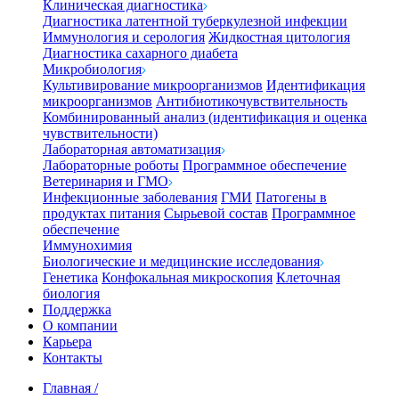
Клиническая диагностика
Диагностика латентной туберкулезной инфекции
Иммунология и серология
Жидкостная цитология
Диагностика сахарного диабета
Микробиология
Культивирование микроорганизмов
Идентификация
микроорганизмов
Антибиотикочувствительность
Комбинированный анализ (идентификация и оценка
чувствительности)
Лабораторная автоматизация
Лабораторные роботы
Программное обеспечение
Ветеринария и ГМО
Инфекционные заболевания
ГМИ
Патогены в
продуктах питания
Сырьевой состав
Программное
обеспечение
Иммунохимия
Биологические и медицинские исследования
Генетика
Конфокальная микроскопия
Клеточная
биология
Поддержка
О компании
Карьера
Контакты
Главная
/