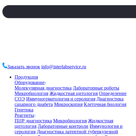
Заказать звонок
info@interlabservice.ru
Продукция
Оборудование
Молекулярная диагностика
Лабораторные роботы
Микробиология
Жидкостная цитология
Определение
СОЭ
Иммуногематология и серология
Диагностика
сахарного диабета
Микроскопия
Клеточная биология
Генетика
Реагенты
ПЦР диагностика
Микробиология
Жидкостная
цитология
Лабораторные контроли
Иммунология и
серология
Диагностика латентной туберкулезной