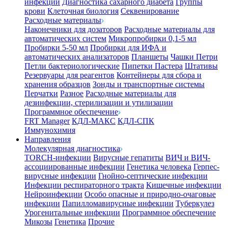
инфекции
Диагностика сахарного диабета
Группы
крови
Клеточная биология
Секвенирование
Расходные материалы
Наконечники для дозаторов
Расходные материалы для
автоматических систем
Микропробирки 0,1-5 мл
Пробирки 5-50 мл
Пробирки для ИФА и
автоматических анализаторов
Планшеты
Чашки Петри
Петли бактериологические
Пипетки Пастера
Штативы
Резервуары для реагентов
Контейнеры для сбора и
хранения образцов
Зонды и транспортные системы
Перчатки
Разное
Расходные материалы для
дезинфекции, стерилизации и утилизации
Программное обеспечение
FRT Manager
КДЛ-МАКС
КДЛ-СПК
Иммунохимия
Направления
Молекулярная диагностика
TORCH-инфекции
Вирусные гепатиты
ВИЧ и ВИЧ-
ассоциированные инфекции
Генетика человека
Герпес-
вирусные инфекции
Гнойно-септические инфекции
Инфекции респираторного тракта
Кишечные инфекции
Нейроинфекции
Особо опасные и природно-очаговые
инфекции
Папилломавирусные инфекции
Туберкулез
Урогенитальные инфекции
Программное обеспечение
Микозы
Генетика
Прочие