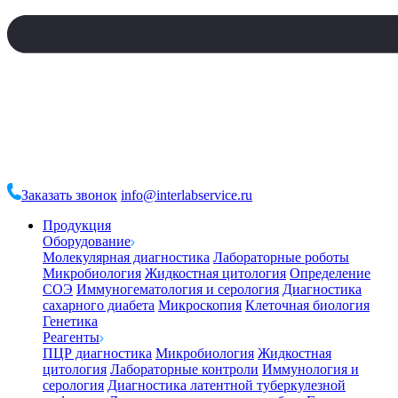
Заказать звонок
info@interlabservice.ru
Продукция
Оборудование
Молекулярная диагностика
Лабораторные роботы
Микробиология
Жидкостная цитология
Определение
СОЭ
Иммуногематология и серология
Диагностика
сахарного диабета
Микроскопия
Клеточная биология
Генетика
Реагенты
ПЦР диагностика
Микробиология
Жидкостная
цитология
Лабораторные контроли
Иммунология и
серология
Диагностика латентной туберкулезной