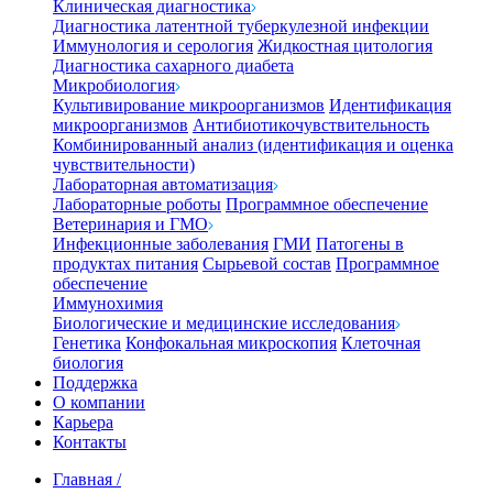
Клиническая диагностика
Диагностика латентной туберкулезной инфекции
Иммунология и серология
Жидкостная цитология
Диагностика сахарного диабета
Микробиология
Культивирование микроорганизмов
Идентификация
микроорганизмов
Антибиотикочувствительность
Комбинированный анализ (идентификация и оценка
чувствительности)
Лабораторная автоматизация
Лабораторные роботы
Программное обеспечение
Ветеринария и ГМО
Инфекционные заболевания
ГМИ
Патогены в
продуктах питания
Сырьевой состав
Программное
обеспечение
Иммунохимия
Биологические и медицинские исследования
Генетика
Конфокальная микроскопия
Клеточная
биология
Поддержка
О компании
Карьера
Контакты
Главная
/