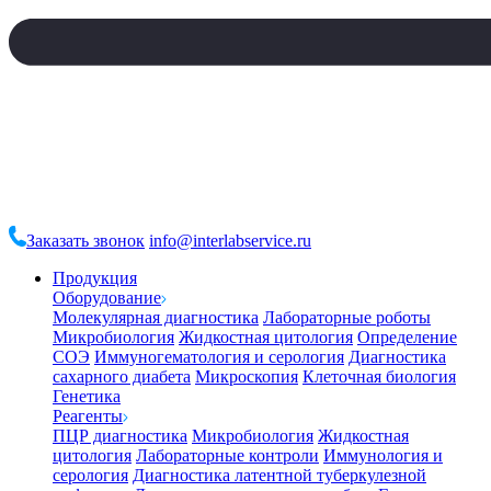
Заказать звонок
info@interlabservice.ru
Продукция
Оборудование
Молекулярная диагностика
Лабораторные роботы
Микробиология
Жидкостная цитология
Определение
СОЭ
Иммуногематология и серология
Диагностика
сахарного диабета
Микроскопия
Клеточная биология
Генетика
Реагенты
ПЦР диагностика
Микробиология
Жидкостная
цитология
Лабораторные контроли
Иммунология и
серология
Диагностика латентной туберкулезной