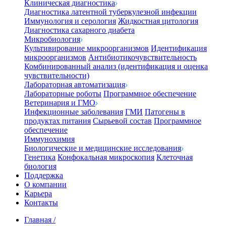
Клиническая диагностика
Диагностика латентной туберкулезной инфекции
Иммунология и серология
Жидкостная цитология
Диагностика сахарного диабета
Микробиология
Культивирование микроорганизмов
Идентификация
микроорганизмов
Антибиотикочувствительность
Комбинированный анализ (идентификация и оценка
чувствительности)
Лабораторная автоматизация
Лабораторные роботы
Программное обеспечение
Ветеринария и ГМО
Инфекционные заболевания
ГМИ
Патогены в
продуктах питания
Сырьевой состав
Программное
обеспечение
Иммунохимия
Биологические и медицинские исследования
Генетика
Конфокальная микроскопия
Клеточная
биология
Поддержка
О компании
Карьера
Контакты
Главная
/