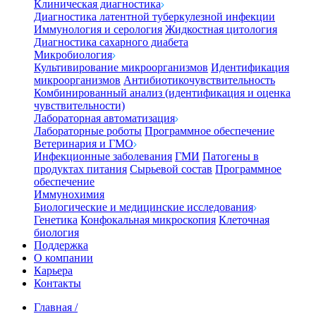
Клиническая диагностика
Диагностика латентной туберкулезной инфекции
Иммунология и серология
Жидкостная цитология
Диагностика сахарного диабета
Микробиология
Культивирование микроорганизмов
Идентификация
микроорганизмов
Антибиотикочувствительность
Комбинированный анализ (идентификация и оценка
чувствительности)
Лабораторная автоматизация
Лабораторные роботы
Программное обеспечение
Ветеринария и ГМО
Инфекционные заболевания
ГМИ
Патогены в
продуктах питания
Сырьевой состав
Программное
обеспечение
Иммунохимия
Биологические и медицинские исследования
Генетика
Конфокальная микроскопия
Клеточная
биология
Поддержка
О компании
Карьера
Контакты
Главная
/