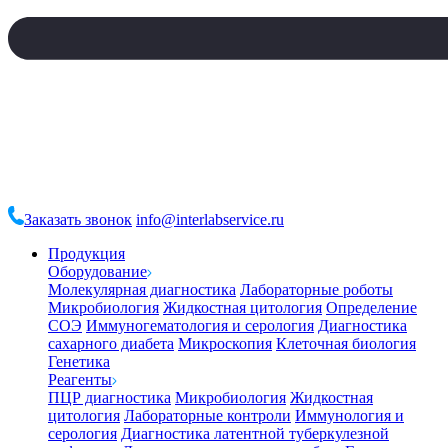
Заказать звонок
info@interlabservice.ru
Продукция
Оборудование
Молекулярная диагностика
Лабораторные роботы
Микробиология
Жидкостная цитология
Определение
СОЭ
Иммуногематология и серология
Диагностика
сахарного диабета
Микроскопия
Клеточная биология
Генетика
Реагенты
ПЦР диагностика
Микробиология
Жидкостная
цитология
Лабораторные контроли
Иммунология и
серология
Диагностика латентной туберкулезной