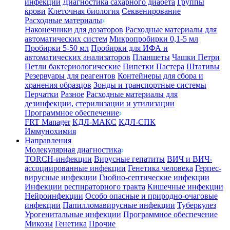
инфекции
Диагностика сахарного диабета
Группы
крови
Клеточная биология
Секвенирование
Расходные материалы
Наконечники для дозаторов
Расходные материалы для
автоматических систем
Микропробирки 0,1-5 мл
Пробирки 5-50 мл
Пробирки для ИФА и
автоматических анализаторов
Планшеты
Чашки Петри
Петли бактериологические
Пипетки Пастера
Штативы
Резервуары для реагентов
Контейнеры для сбора и
хранения образцов
Зонды и транспортные системы
Перчатки
Разное
Расходные материалы для
дезинфекции, стерилизации и утилизации
Программное обеспечение
FRT Manager
КДЛ-МАКС
КДЛ-СПК
Иммунохимия
Направления
Молекулярная диагностика
TORCH-инфекции
Вирусные гепатиты
ВИЧ и ВИЧ-
ассоциированные инфекции
Генетика человека
Герпес-
вирусные инфекции
Гнойно-септические инфекции
Инфекции респираторного тракта
Кишечные инфекции
Нейроинфекции
Особо опасные и природно-очаговые
инфекции
Папилломавирусные инфекции
Туберкулез
Урогенитальные инфекции
Программное обеспечение
Микозы
Генетика
Прочие