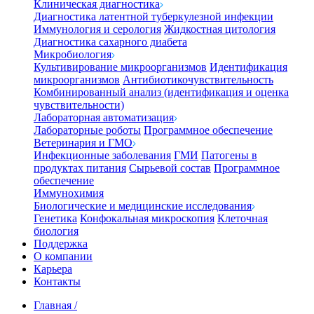
Клиническая диагностика
Диагностика латентной туберкулезной инфекции
Иммунология и серология
Жидкостная цитология
Диагностика сахарного диабета
Микробиология
Культивирование микроорганизмов
Идентификация
микроорганизмов
Антибиотикочувствительность
Комбинированный анализ (идентификация и оценка
чувствительности)
Лабораторная автоматизация
Лабораторные роботы
Программное обеспечение
Ветеринария и ГМО
Инфекционные заболевания
ГМИ
Патогены в
продуктах питания
Сырьевой состав
Программное
обеспечение
Иммунохимия
Биологические и медицинские исследования
Генетика
Конфокальная микроскопия
Клеточная
биология
Поддержка
О компании
Карьера
Контакты
Главная
/