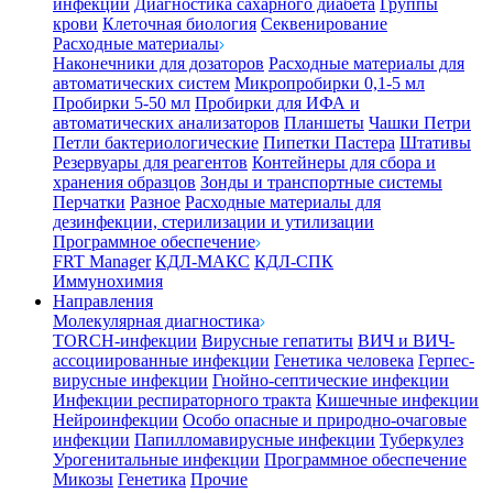
инфекции
Диагностика сахарного диабета
Группы
крови
Клеточная биология
Секвенирование
Расходные материалы
Наконечники для дозаторов
Расходные материалы для
автоматических систем
Микропробирки 0,1-5 мл
Пробирки 5-50 мл
Пробирки для ИФА и
автоматических анализаторов
Планшеты
Чашки Петри
Петли бактериологические
Пипетки Пастера
Штативы
Резервуары для реагентов
Контейнеры для сбора и
хранения образцов
Зонды и транспортные системы
Перчатки
Разное
Расходные материалы для
дезинфекции, стерилизации и утилизации
Программное обеспечение
FRT Manager
КДЛ-МАКС
КДЛ-СПК
Иммунохимия
Направления
Молекулярная диагностика
TORCH-инфекции
Вирусные гепатиты
ВИЧ и ВИЧ-
ассоциированные инфекции
Генетика человека
Герпес-
вирусные инфекции
Гнойно-септические инфекции
Инфекции респираторного тракта
Кишечные инфекции
Нейроинфекции
Особо опасные и природно-очаговые
инфекции
Папилломавирусные инфекции
Туберкулез
Урогенитальные инфекции
Программное обеспечение
Микозы
Генетика
Прочие