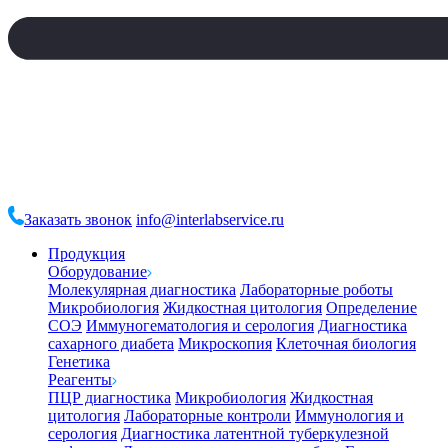
Заказать звонок
info@interlabservice.ru
Продукция
Оборудование
Молекулярная диагностика
Лабораторные роботы
Микробиология
Жидкостная цитология
Определение
СОЭ
Иммуногематология и серология
Диагностика
сахарного диабета
Микроскопия
Клеточная биология
Генетика
Реагенты
ПЦР диагностика
Микробиология
Жидкостная
цитология
Лабораторные контроли
Иммунология и
серология
Диагностика латентной туберкулезной