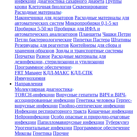
инфекции
Диагностика сахарного диабета
Группы
крови
Клеточная биология
Секвенирование
Расходные материалы
Наконечники для дозаторов
Расходные материалы для
автоматических систем
Микропробирки 0,1-5 мл
Пробирки 5-50 мл
Пробирки для ИФА и
автоматических анализаторов
Планшеты
Чашки Петри
Петли бактериологические
Пипетки Пастера
Штативы
Резервуары для реагентов
Контейнеры для сбора и
хранения образцов
Зонды и транспортные системы
Перчатки
Разное
Расходные материалы для
дезинфекции, стерилизации и утилизации
Программное обеспечение
FRT Manager
КДЛ-МАКС
КДЛ-СПК
Иммунохимия
Направления
Молекулярная диагностика
TORCH-инфекции
Вирусные гепатиты
ВИЧ и ВИЧ-
ассоциированные инфекции
Генетика человека
Герпес-
вирусные инфекции
Гнойно-септические инфекции
Инфекции респираторного тракта
Кишечные инфекции
Нейроинфекции
Особо опасные и природно-очаговые
инфекции
Папилломавирусные инфекции
Туберкулез
Урогенитальные инфекции
Программное обеспечение
Микозы
Генетика
Прочие