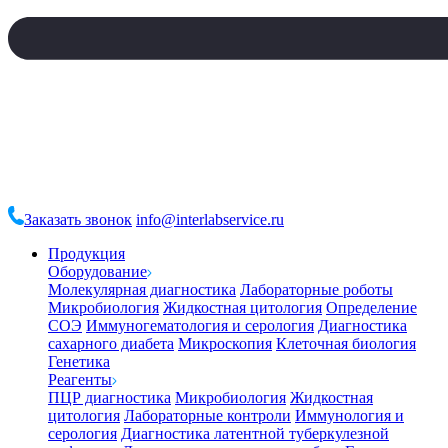
Заказать звонок
info@interlabservice.ru
Продукция
Оборудование
Молекулярная диагностика
Лабораторные роботы
Микробиология
Жидкостная цитология
Определение
СОЭ
Иммуногематология и серология
Диагностика
сахарного диабета
Микроскопия
Клеточная биология
Генетика
Реагенты
ПЦР диагностика
Микробиология
Жидкостная
цитология
Лабораторные контроли
Иммунология и
серология
Диагностика латентной туберкулезной