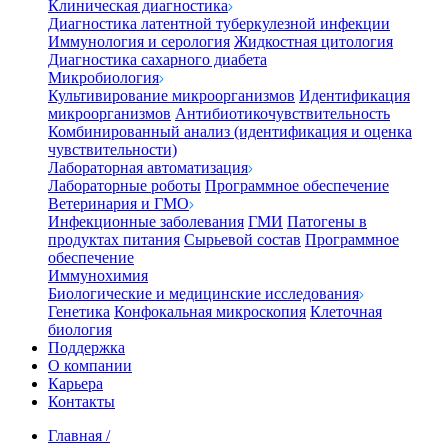
Клиническая диагностика
Диагностика латентной туберкулезной инфекции
Иммунология и серология
Жидкостная цитология
Диагностика сахарного диабета
Микробиология
Культивирование микроорганизмов
Идентификация
микроорганизмов
Антибиотикочувствительность
Комбинированный анализ (идентификация и оценка
чувствительности)
Лабораторная автоматизация
Лабораторные роботы
Программное обеспечение
Ветеринария и ГМО
Инфекционные заболевания
ГМИ
Патогены в
продуктах питания
Сырьевой состав
Программное
обеспечение
Иммунохимия
Биологические и медицинские исследования
Генетика
Конфокальная микроскопия
Клеточная
биология
Поддержка
О компании
Карьера
Контакты
Главная
/