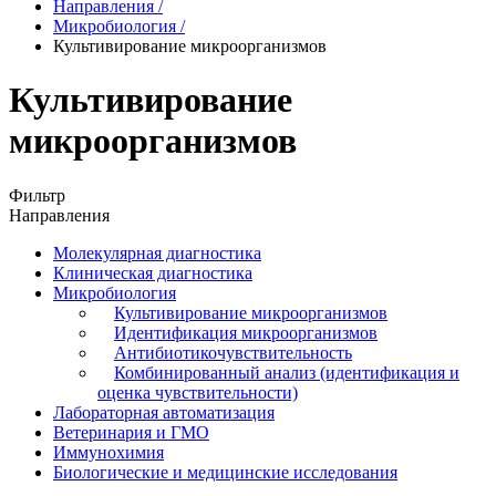
Направления
/
Микробиология
/
Культивирование микроорганизмов
Культивирование
микроорганизмов
Фильтр
Направления
Молекулярная диагностика
Клиническая диагностика
Микробиология
Культивирование микроорганизмов
Идентификация микроорганизмов
Антибиотикочувствительность
Комбинированный анализ (идентификация и
оценка чувствительности)
Лабораторная автоматизация
Ветеринария и ГМО
Иммунохимия
Биологические и медицинские исследования